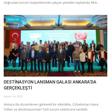
doğrudan turizm faalyetlerinde çalışan şirketler toplamda 98,6...
Haberler
DESTİNASYON LANSMAN GALASI ANKARA’DA
GERÇEKLEŞTİ
Kasım 16, 2023
Ankara'da düzenlenen görkemli bir etkinlikle, Özbekistan Hava
Yolları ve destinasyonları Türk turizm sektörüne tanıtıldı.