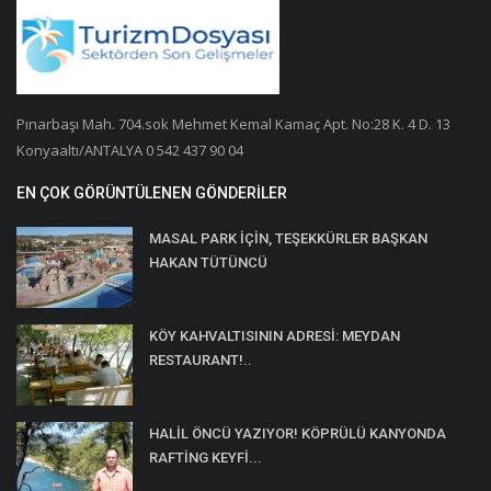
Pınarbaşı Mah. 704.sok Mehmet Kemal Kamaç Apt. No:28 K. 4 D. 13
Konyaaltı/ANTALYA 0 542 437 90 04
EN ÇOK GÖRÜNTÜLENEN GÖNDERILER
MASAL PARK İÇİN, TEŞEKKÜRLER BAŞKAN
HAKAN TÜTÜNCÜ
KÖY KAHVALTISININ ADRESİ: MEYDAN
RESTAURANT!..
HALİL ÖNCÜ YAZIYOR! KÖPRÜLÜ KANYONDA
RAFTİNG KEYFİ...