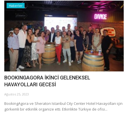
Haberler
BOOKINGAGORA İKİNCİ GELENEKSEL
HAVAYOLLARI GECESİ
Ağustos 25, 2023
BookingAgora ve Sheraton Istanbul City Center Hotel Havayolları için
görkemli bir etkinlik organize etti. Etkinlikte Türkiye de ofisi...