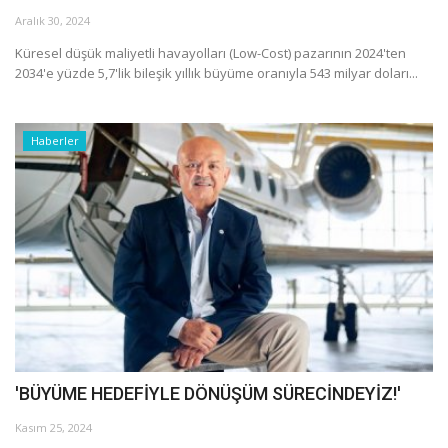
Galeri
Aralık 30, 2024
Küresel düşük maliyetli havayolları (Low-Cost) pazarının 2024'ten
2034'e yüzde 5,7'lik bileşik yıllık büyüme oranıyla 543 milyar doları...
Haberler
'BÜYÜME HEDEFİYLE DÖNÜŞÜM SÜRECİNDEYİZ!'
Kasım 25, 2024