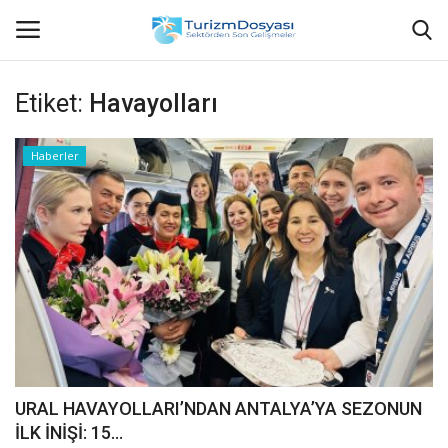
Etiket:
Havayolları
Anasayfa
Haberler
Bize Ulaşın
Künye
Halil ÖNCÜ kimdir?
KVKK Aydınlatma Metni
Haberler
URAL HAVAYOLLARI’NDAN ANTALYA’YA SEZONUN
İLK İNİŞİ: 15...
Görüntülü