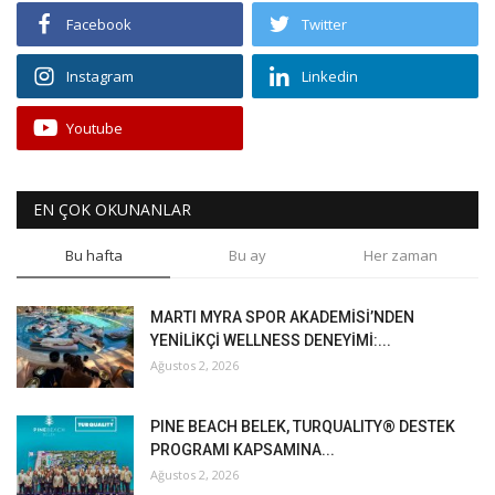
Facebook
Twitter
Instagram
Linkedin
Youtube
EN ÇOK OKUNANLAR
Bu hafta
Bu ay
Her zaman
MARTI MYRA SPOR AKADEMİSİ’NDEN
YENİLİKÇİ WELLNESS DENEYİMİ:...
Ağustos 2, 2026
PINE BEACH BELEK, TURQUALITY® DESTEK
PROGRAMI KAPSAMINA...
Ağustos 2, 2026