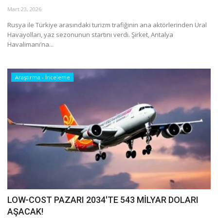
Mart 23, 2026
Araştırma - İnceleme
Rusya ile Türkiye arasındaki turizm trafiğinin ana aktörlerinden Ural
Havayolları, yaz sezonunun startını verdi. Şirket, Antalya
Havalimanı’na...
Lezzet Durakları
Röportajlar
Araştırma - İnceleme
Gezi - Yorum
Sizlerden Gelenler
Yorumlar
Video Tanıtım
Köşe Yazarları
LOW-COST PAZARI 2034'TE 543 MİLYAR DOLARI
AŞACAK!