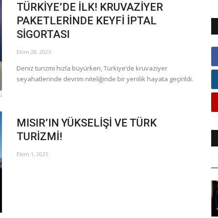
TÜRKİYE’DE İLK! KRUVAZİYER
PAKETLERİNDE KEYFİ İPTAL
SİGORTASI
Ekim 28, 2025
Deniz turizmi hızla büyürken, Türkiye’de kruvaziyer
seyahatlerinde devrim niteliğinde bir yenilik hayata geçirildi.
MISIR’IN YÜKSELİŞİ VE TÜRK
TURİZMİ!
Ekim 1, 2025