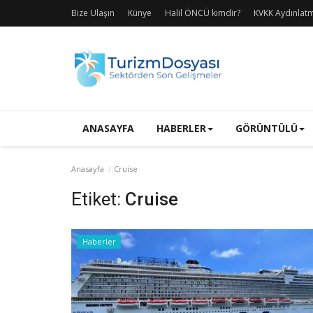
Bize Ulaşın
Künye
Halil ÖNCÜ kimdir?
KVKK Aydınlat
ANASAYFA
HABERLER
GÖRÜNTÜLÜ
Anasayfa
Cruise
Etiket:
Cruise
Haberler