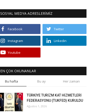
SOSYAL MEDYA ADRESLERİMİZ
Facebook
Twitter
Instagram
Linkedin
Youtube
EN ÇOK OKUNANLAR
Bu hafta
Bu ay
Her zaman
TÜRKİYE TURİZM KAT HİZMETLERİ
FEDERASYONU (TUKFED) KURULDU
Ağustos 1, 2026