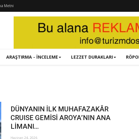
ma Metni
ARAŞTIRMA - İNCELEME
LEZZET DURAKLARI
RÖPO
DÜNYANIN İLK MUHAFAZAKÂR
CRUISE GEMİSİ AROYA’NIN ANA
LİMANI...
Haziran 24, 2026