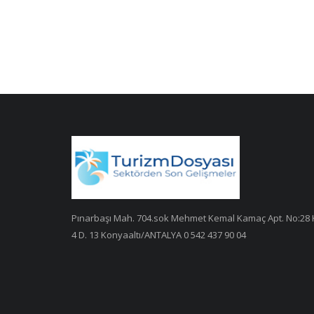
Pınarbaşı Mah. 704.sok Mehmet Kemal Kamaç Apt. No:28 
4 D. 13 Konyaaltı/ANTALYA 0 542 437 90 04