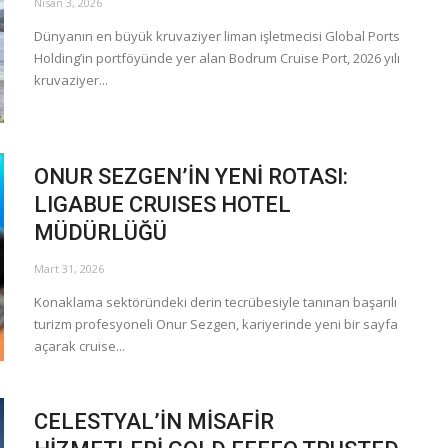
Nisan 3, 2026
Dünyanın en büyük kruvaziyer liman işletmecisi Global Ports
Holding’in portföyünde yer alan Bodrum Cruise Port, 2026 yılı
kruvaziyer...
ONUR SEZGEN’İN YENİ ROTASI:
LIGABUE CRUISES HOTEL
MÜDÜRLÜĞÜ
Mart 31, 2026
Konaklama sektöründeki derin tecrübesiyle tanınan başarılı
turizm profesyoneli Onur Sezgen, kariyerinde yeni bir sayfa
açarak cruise...
CELESTYAL’İN MİSAFİR