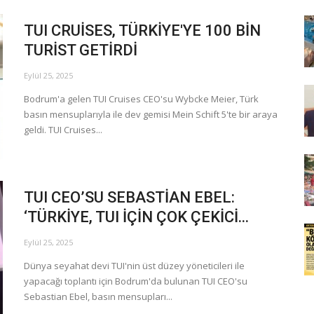
TUI CRUİSES, TÜRKİYE'YE 100 BİN
TURİST GETİRDİ
Eylül 25, 2025
Bodrum'a gelen TUI Cruises CEO'su Wybcke Meier, Türk
basın mensuplarıyla ile dev gemisi Mein Schift 5'te bir araya
geldi. TUI Cruises...
TUI CEO’SU SEBASTİAN EBEL:
‘TÜRKİYE, TUI İÇİN ÇOK ÇEKİCİ...
Eylül 25, 2025
Dünya seyahat devi TUI'nin üst düzey yöneticileri ile
yapacağı toplantı için Bodrum'da bulunan TUI CEO'su
Sebastian Ebel, basın mensupları...