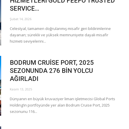
HİZMETLERİ GOLD FEEFO TRUSTED
SERVICE...
Şubat 14, 2026
Celestyal, tamamen doğrulanmış misafir geri bildirimlerine
dayanan; süreklii ve yüksek memnuniyete dayalı misafir
hizmeti seviyelerini...
BODRUM CRUİSE PORT, 2025
SEZONUNDA 276 BİN YOLCU
AĞIRLADI
Kasım 13, 2025
Dünyanın en büyük kruvaziyer liman işletmecisi Global Ports
Holding’in portföyünde yer alan Bodrum Cruise Port, 2025
sezonunu 116...