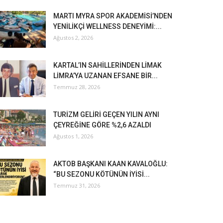
MARTI MYRA SPOR AKADEMİSİ’NDEN
YENİLİKÇİ WELLNESS DENEYİMİ:...
Ağustos 2, 2026
KARTAL’IN SAHİLLERİNDEN LİMAK
LİMRA’YA UZANAN EFSANE BİR...
Temmuz 28, 2026
TURİZM GELİRİ GEÇEN YILIN AYNI
ÇEYREĞİNE GÖRE %2,6 AZALDI
Ağustos 1, 2026
AKTOB BAŞKANI KAAN KAVALOĞLU:
“BU SEZONU KÖTÜNÜN İYİSİ...
Temmuz 31, 2026