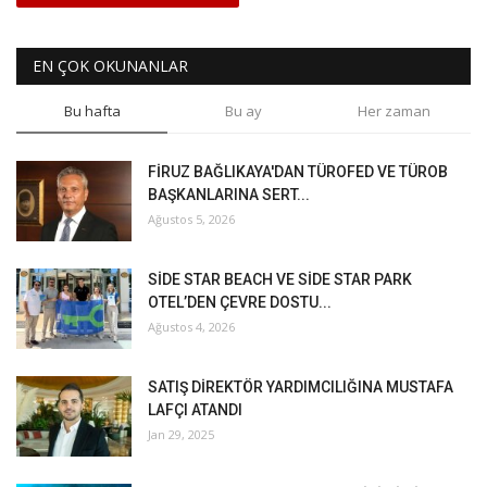
EN ÇOK OKUNANLAR
Bu hafta
Bu ay
Her zaman
FİRUZ BAĞLIKAYA'DAN TÜROFED VE TÜROB
BAŞKANLARINA SERT...
Ağustos 5, 2026
SİDE STAR BEACH VE SİDE STAR PARK
OTEL’DEN ÇEVRE DOSTU...
Ağustos 4, 2026
SATIŞ DİREKTÖR YARDIMCILIĞINA MUSTAFA
LAFÇI ATANDI
Jan 29, 2025