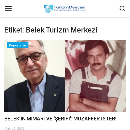
Etiket:
Belek Turizm Merkezi
Anasayfa
Röportajlar
Bize Ulaşın
Künye
Halil ÖNCÜ kimdir?
KVKK Aydınlatma Metni
Haberler
BELEK’İN MİMARI VE 'ŞERİFİ': MUZAFFER İSTER!
Görüntülü
Mayıs 9, 2026