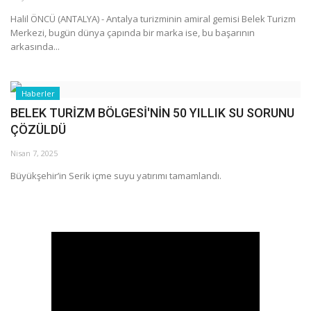
Halil ÖNCÜ (ANTALYA) - Antalya turizminin amiral gemisi Belek Turizm
Araştırma - İnceleme
Merkezi, bugün dünya çapında bir marka ise, bu başarının
arkasında...
Lezzet Durakları
Haberler
Röportajlar
BELEK TURİZM BÖLGESİ'NİN 50 YILLIK SU SORUNU
ÇÖZÜLDÜ
Gezi - Yorum
Nisan 7, 2025
Sizlerden Gelenler
Büyükşehir’in Serik içme suyu yatırımı tamamlandı.
Yorumlar
Video Tanıtım
Köşe Yazarları