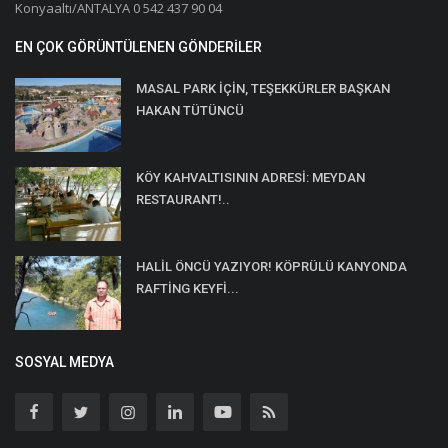
Konyaaltı/ANTALYA 0 542 437 90 04
EN ÇOK GÖRÜNTÜLENEN GÖNDERILER
MASAL PARK İÇİN, TEŞEKKÜRLER BAŞKAN
HAKAN TÜTÜNCÜ
KÖY KAHVALTISININ ADRESİ: MEYDAN
RESTAURANT!..
HALİL ÖNCÜ YAZIYOR! KÖPRÜLÜ KANYONDA
RAFTİNG KEYFİ...
SOSYAL MEDYA