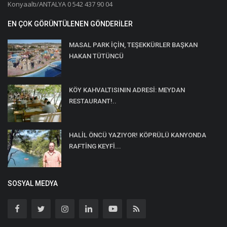
Konyaaltı/ANTALYA 0 542 437 90 04
EN ÇOK GÖRÜNTÜLENEN GÖNDERILER
MASAL PARK İÇİN, TEŞEKKÜRLER BAŞKAN
HAKAN TÜTÜNCÜ
KÖY KAHVALTISININ ADRESİ: MEYDAN
RESTAURANT!..
HALİL ÖNCÜ YAZIYOR! KÖPRÜLÜ KANYONDA
RAFTİNG KEYFİ...
SOSYAL MEDYA