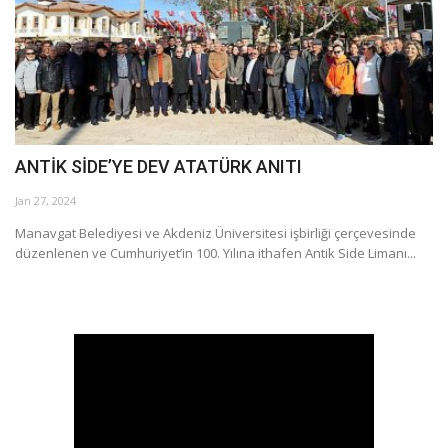
Araştırma - İnceleme
Lezzet Durakları
Röportajlar
ANTİK SİDE’YE DEV ATATÜRK ANITI
Gezi - Yorum
Jan 27, 2024
Manavgat Belediyesi ve Akdeniz Üniversitesi işbirliği çerçevesinde
Sizlerden Gelenler
düzenlenen ve Cumhuriyet’in 100. Yılına ithafen Antik Side Limanı...
Yorumlar
Video Tanıtım
Köşe Yazarları