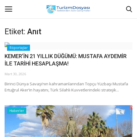
Etiket:
Anıt
Anasayfa
Röportajlar
KEMER’İN 21 YILLIK DÜĞÜMÜ: MUSTAFA AYDEMİR
Bize Ulaşın
İLE TARİHİ HESAPLAŞMA!
Künye
Mart 30, 2026
Birinci Dünya Savaşı’nın kahramanlarından Topçu Yüzbaşı Mustafa
Halil ÖNCÜ kimdir?
Ertuğrul Aker’in hayatını, Türk Silahlı Kuvvetlerindeki stratejik...
KVKK Aydınlatma Metni
Haberler
Haberler
Görüntülü