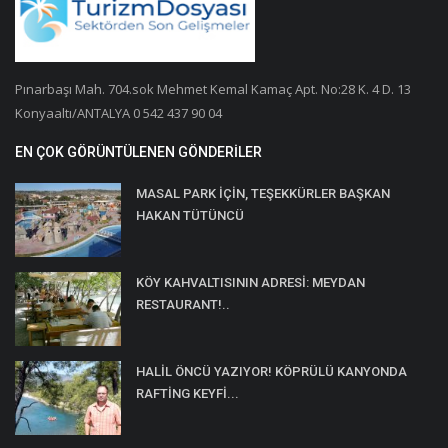
Pınarbaşı Mah. 704.sok Mehmet Kemal Kamaç Apt. No:28 K. 4 D. 13
Konyaaltı/ANTALYA 0 542 437 90 04
EN ÇOK GÖRÜNTÜLENEN GÖNDERILER
MASAL PARK İÇİN, TEŞEKKÜRLER BAŞKAN
HAKAN TÜTÜNCÜ
KÖY KAHVALTISININ ADRESİ: MEYDAN
RESTAURANT!..
HALİL ÖNCÜ YAZIYOR! KÖPRÜLÜ KANYONDA
RAFTİNG KEYFİ...