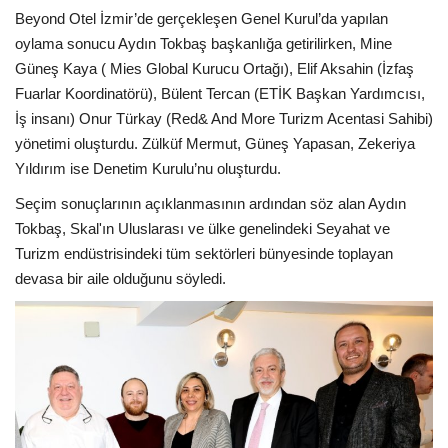
Beyond Otel İzmir’de gerçekleşen Genel Kurul’da yapılan
Araştırma - İnceleme
oylama sonucu Aydın Tokbaş başkanlığa getirilirken, Mine
Güneş Kaya ( Mies Global Kurucu Ortağı), Elif Aksahin (İzfaş
Fuarlar Koordinatörü), Bülent Tercan (ETİK Başkan Yardımcısı,
Lezzet Durakları
İş insanı) Onur Türkay (Red& And More Turizm Acentasi Sahibi)
yönetimi oluşturdu. Zülküf Mermut, Güneş Yapasan, Zekeriya
Röportajlar
Yıldırım ise Denetim Kurulu’nu oluşturdu.
Gezi - Yorum
Seçim sonuçlarının açıklanmasının ardından söz alan Aydın
Tokbaş, Skal'ın Uluslarası ve ülke genelindeki Seyahat ve
Sizlerden Gelenler
Turizm endüstrisindeki tüm sektörleri bünyesinde toplayan
devasa bir aile olduğunu söyledi.
Yorumlar
Video Tanıtım
Köşe Yazarları