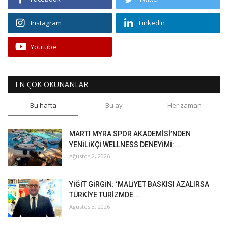
Instagram
Linkedin
Youtube
EN ÇOK OKUNANLAR
Bu hafta
Bu ay
Her zaman
MARTI MYRA SPOR AKADEMİSİ’NDEN
YENİLİKÇİ WELLNESS DENEYİMİ:...
Ağustos 2, 2026
YİĞİT GİRGİN: ‘MALİYET BASKISI AZALIRSA
TÜRKİYE TURİZMDE...
Ağustos 3, 2026