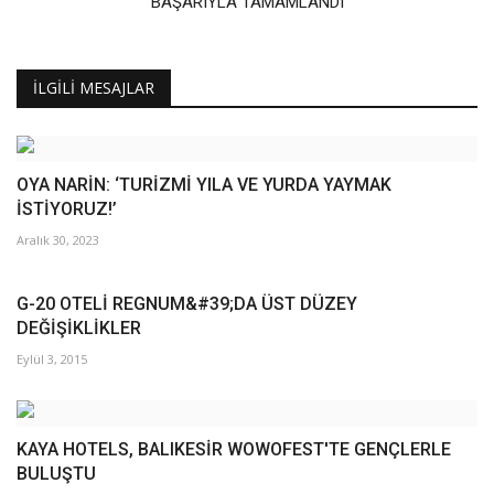
BAŞARIYLA TAMAMLANDI
İLGILI MESAJLAR
OYA NARİN: ‘TURİZMİ YILA VE YURDA YAYMAK
İSTİYORUZ!’
Aralık 30, 2023
G-20 OTELİ REGNUM&#39;DA ÜST DÜZEY
DEĞİŞİKLİKLER
Eylül 3, 2015
KAYA HOTELS, BALIKESİR WOWOFEST'TE GENÇLERLE
BULUŞTU