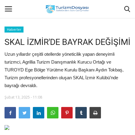
Haberler
SKAL İZMİR'DE BAYRAK DEĞİŞİMİ
Anasayfa
Uzun yıllardır çeşitli otellerde yöneticilik yapan deneyimli
Bize Ulaşın
turizmci, Agrillia Turizm Danışmanlık Kurucu Ortağı ve
TUROYD Ege Bölge Yürütme Kurulu Başkanı Aydın Tokbaş,
Künye
Turizm profesyonellerinden oluşan SKAL İzmir Kulübü’nde
bayrağı devraldı.
Halil ÖNCÜ kimdir?
Şubat 13, 2025 - 11:08
KVKK Aydınlatma Metni
Haberler
Görüntülü