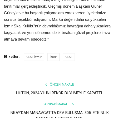
tanıtımlar gerçekleştirdik. Geçmiş dönem Başkanı Güner
Güney'e ve bu başarılı çalışmalara emek veren üyelerimize
sonsuz teşekkür ediyorum. Marka değeri daha da yükselen
İzmir Skal Kulübü’nün devraldığımız bayrağını daha yukarılara
taşıyacak ve yeni dönemde de iz bırakan güzel projelere imza
atmaya devam edeceğiz.”
Etiketler:
SKAL İzmir
İzmir
SKAL
ÖNCEKI MAKALE
HİLTON, 2024 YILINI REKOR BÜYÜMEYLE KAPATTI
SONRAKI MAKALE
İNKAY’DAN MANAVGAT'TA DEV BULUŞMA: 305. ETKİNLİK