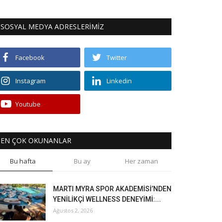
SOSYAL MEDYA ADRESLERİMİZ
Facebook
Twitter
Instagram
Linkedin
Youtube
EN ÇOK OKUNANLAR
Bu hafta
Bu ay
Her zaman
MARTI MYRA SPOR AKADEMİSİ’NDEN
YENİLİKÇİ WELLNESS DENEYİMİ:...
Ağustos 2, 2026