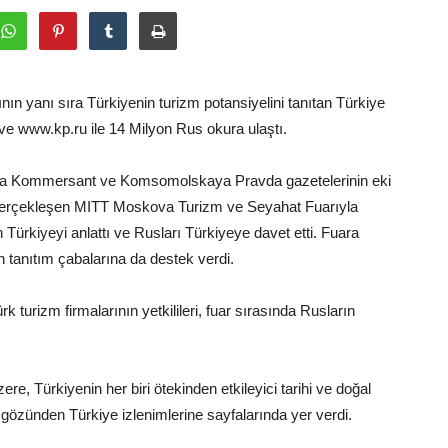
ının yanı sıra Türkiyenin turizm potansiyelini tanıtan Türkiye
e www.kp.ru ile 14 Milyon Rus okura ulaştı.
rıyla Kommersant ve Komsomolskaya Pravda gazetelerinin eki
 gerçekleşen MITT Moskova Turizm ve Seyahat Fuarıyla
kiyeyi anlattı ve Rusları Türkiyeye davet etti. Fuara
n tanıtım çabalarına da destek verdi.
turizm firmalarının yetkilileri, fuar sırasında Rusların
, Türkiyenin her biri ötekinden etkileyici tarihi ve doğal
gözünden Türkiye izlenimlerine sayfalarında yer verdi.