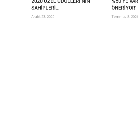
2020 ÖZEL ÖDÜLLERİ’NİN
%50'YE VA
SAHİPLERİ...
ÖNERİYOR’
Aralık 23, 2020
Temmuz 8, 202