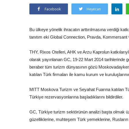
Facebook
Heyecan
Bu ülkeye yönelik ihracatın arttırılmasına verdiği katk
tanıtım eki Global Connection, Pravda, Kommersant v
THY, Rixos Otelleri, AHK ve Arzu Kaprolun katkıla
olarak yayınlanan GC, 19-22 Mart 2014 tarihlerinde
beraber tüm turizm dünyasının gözü Moskovadayken Tür
katılan Türk firmaları ile kamu kurum ve kuruluşlarını
MITT Moskova Turizm ve Seyahat Fuarına katılan Türk 
Türkiye rezervasyonlarına başladıklarını bildirdiler.
GC, Türkiye turizm sektörünün analizi başta olmak üzere
güzelliklerine, muhteşem Türk yemeklerine, Rusların 