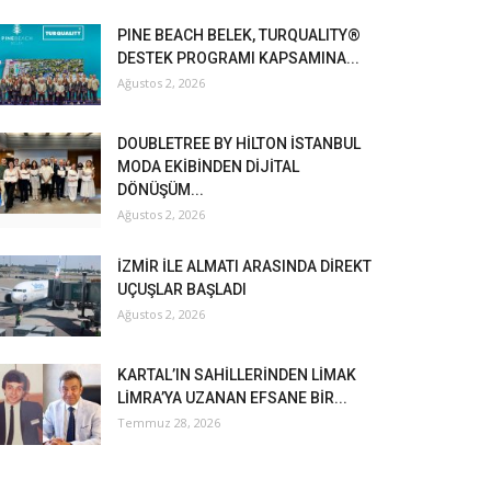
PINE BEACH BELEK, TURQUALITY®
DESTEK PROGRAMI KAPSAMINA...
Ağustos 2, 2026
DOUBLETREE BY HİLTON İSTANBUL
MODA EKİBİNDEN DİJİTAL
DÖNÜŞÜM...
Ağustos 2, 2026
İZMİR İLE ALMATI ARASINDA DİREKT
UÇUŞLAR BAŞLADI
Ağustos 2, 2026
KARTAL’IN SAHİLLERİNDEN LİMAK
LİMRA’YA UZANAN EFSANE BİR...
Temmuz 28, 2026