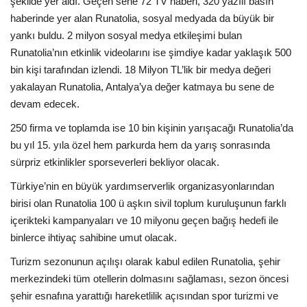
şekilde yer aldı. Geçen sene 72 TV haberi, 320 yazılı basın
Galeri
haberinde yer alan Runatolia, sosyal medyada da büyük bir
yankı buldu. 2 milyon sosyal medya etkileşimi bulan
Runatolia’nın etkinlik videolarını ise şimdiye kadar yaklaşık 500
bin kişi tarafından izlendi. 18 Milyon TL’lik bir medya değeri
yakalayan Runatolia, Antalya’ya değer katmaya bu sene de
devam edecek.
250 firma ve toplamda ise 10 bin kişinin yarışacağı Runatolia’da
bu yıl 15. yıla özel hem parkurda hem da yarış sonrasında
sürpriz etkinlikler sporseverleri bekliyor olacak.
Türkiye’nin en büyük yardımserverlik organizasyonlarından
birisi olan Runatolia 100 ü aşkın sivil toplum kuruluşunun farklı
içerikteki kampanyaları ve 10 milyonu geçen bağış hedefi ile
binlerce ihtiyaç sahibine umut olacak.
Turizm sezonunun açılışı olarak kabul edilen Runatolia, şehir
merkezindeki tüm otellerin dolmasını sağlaması, sezon öncesi
şehir esnafına yarattığı hareketlilik açısından spor turizmi ve