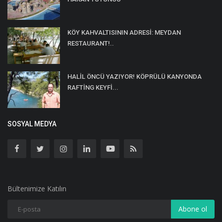
KÖY KAHVALTISININ ADRESİ: MEYDAN
RESTAURANT!..
HALİL ÖNCÜ YAZIYOR! KÖPRÜLÜ KANYONDA
RAFTİNG KEYFİ...
SOSYAL MEDYA
Bültenimize Katılın
Abone ol