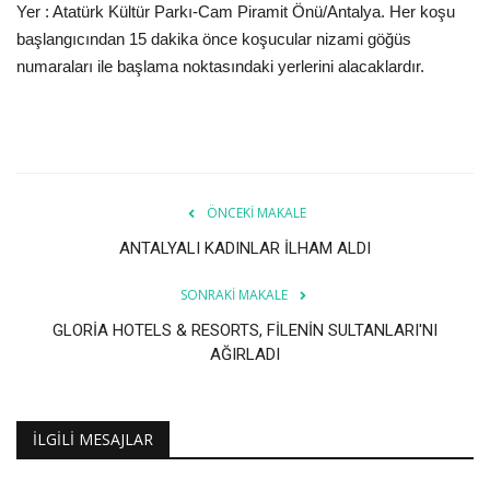
Yer : Atatürk Kültür Parkı-Cam Piramit Önü/Antalya. Her koşu
başlangıcından 15 dakika önce koşucular nizami göğüs
numaraları ile başlama noktasındaki yerlerini alacaklardır.
ÖNCEKI MAKALE
ANTALYALI KADINLAR İLHAM ALDI
SONRAKI MAKALE
GLORİA HOTELS & RESORTS, FİLENİN SULTANLARI'NI
AĞIRLADI
İLGILI MESAJLAR