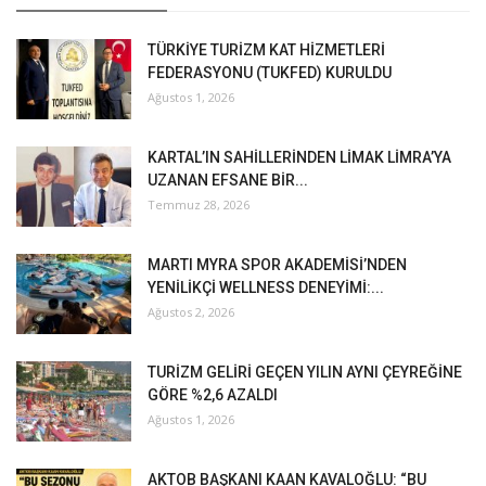
TÜRKİYE TURİZM KAT HİZMETLERİ
FEDERASYONU (TUKFED) KURULDU
Ağustos 1, 2026
KARTAL’IN SAHİLLERİNDEN LİMAK LİMRA’YA
UZANAN EFSANE BİR...
Temmuz 28, 2026
MARTI MYRA SPOR AKADEMİSİ’NDEN
YENİLİKÇİ WELLNESS DENEYİMİ:...
Ağustos 2, 2026
TURİZM GELİRİ GEÇEN YILIN AYNI ÇEYREĞİNE
GÖRE %2,6 AZALDI
Ağustos 1, 2026
AKTOB BAŞKANI KAAN KAVALOĞLU: “BU