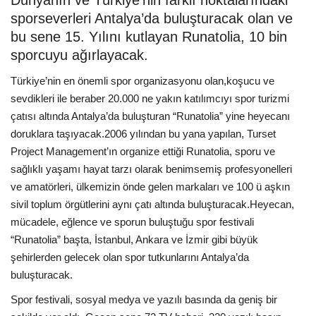
sporseverleri Antalya’da buluşturacak olan ve
Araştırma - İnceleme
bu sene 15. Yılını kutlayan Runatolia, 10 bin
sporcuyu ağırlayacak.
Lezzet Durakları
Türkiye’nin en önemli spor organizasyonu olan,koşucu ve
sevdikleri ile beraber 20.000 ne yakın katılımcıyı spor turizmi
Röportajlar
çatısı altında Antalya’da buluşturan “Runatolia” yine heyecanı
doruklara taşıyacak.2006 yılından bu yana yapılan, Turset
Gezi - Yorum
Project Management’ın organize ettiği Runatolia, sporu ve
sağlıklı yaşamı hayat tarzı olarak benimsemiş profesyonelleri
Sizlerden Gelenler
ve amatörleri, ülkemizin önde gelen markaları ve 100 ü aşkın
sivil toplum örgütlerini aynı çatı altında buluşturacak.Heyecan,
Yorumlar
mücadele, eğlence ve sporun buluştuğu spor festivali
“Runatolia” başta, İstanbul, Ankara ve İzmir gibi büyük
Video Tanıtım
şehirlerden gelecek olan spor tutkunlarını Antalya’da
buluşturacak.
Köşe Yazarları
Spor festivali, sosyal medya ve yazılı basında da geniş bir