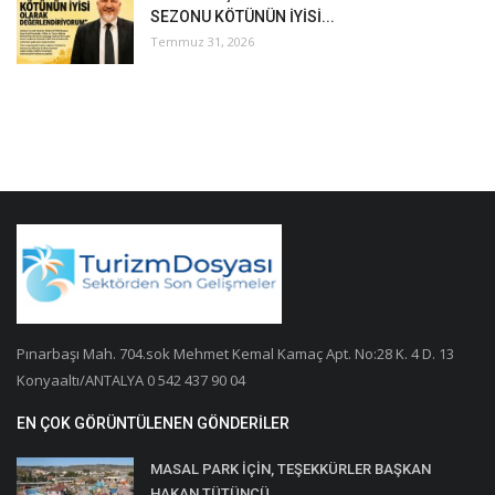
SEZONU KÖTÜNÜN İYİSİ...
Temmuz 31, 2026
Pınarbaşı Mah. 704.sok Mehmet Kemal Kamaç Apt. No:28 K. 4 D. 13
Konyaaltı/ANTALYA 0 542 437 90 04
EN ÇOK GÖRÜNTÜLENEN GÖNDERILER
MASAL PARK İÇİN, TEŞEKKÜRLER BAŞKAN
HAKAN TÜTÜNCÜ