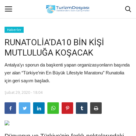
Haberler
RUNATOLİA’DA10 BİN KİŞİ
Anasayfa
MUTLULUĞA KOŞACAK
Bize Ulaşın
Antalya’yı sporun da başkenti yapan organizasyonların başında
Künye
yer alan “Türkiye’nin En Büyük Lifestyle Maratonu” Runatolia
için geri sayım başladı.
Halil ÖNCÜ kimdir?
Şubat 29, 2020 - 18:04
KVKK Aydınlatma Metni
Haberler
Görüntülü
Dünyanın ve Türkiye’nin farklı noktalarındaki