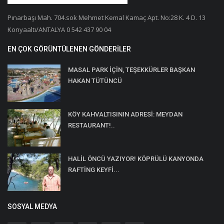
Pınarbaşı Mah. 704.sok Mehmet Kemal Kamaç Apt. No:28 K. 4 D. 13
Konyaaltı/ANTALYA 0 542 437 90 04
EN ÇOK GÖRÜNTÜLENEN GÖNDERILER
MASAL PARK İÇİN, TEŞEKKÜRLER BAŞKAN
HAKAN TÜTÜNCÜ
KÖY KAHVALTISININ ADRESİ: MEYDAN
RESTAURANT!..
HALİL ÖNCÜ YAZIYOR! KÖPRÜLÜ KANYONDA
RAFTİNG KEYFİ...
SOSYAL MEDYA