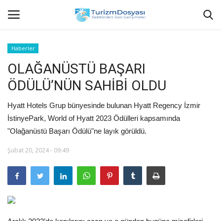
Haberler
OLAĞANÜSTÜ BAŞARI
Anasayfa
ÖDÜLÜ’NÜN SAHİBİ OLDU
Bize Ulaşın
Hyatt Hotels Grup bünyesinde bulunan Hyatt Regency İzmir
Künye
İstinyePark, World of Hyatt 2023 Ödülleri kapsamında
"Olağanüstü Başarı Ödülü"ne layık görüldü.
Halil ÖNCÜ kimdir?
Şubat 20, 2024 - 09:49
KVKK Aydınlatma Metni
Haberler
Görüntülü