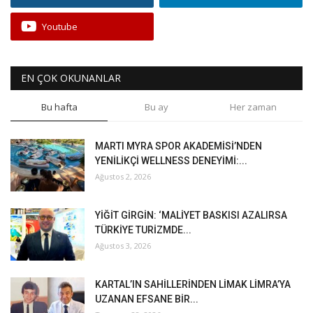
Youtube
EN ÇOK OKUNANLAR
Bu hafta
Bu ay
Her zaman
MARTI MYRA SPOR AKADEMİSİ’NDEN
YENİLİKÇİ WELLNESS DENEYİMİ:...
Ağustos 2, 2026
YİĞİT GİRGİN: ‘MALİYET BASKISI AZALIRSA
TÜRKİYE TURİZMDE...
Ağustos 3, 2026
KARTAL’IN SAHİLLERİNDEN LİMAK LİMRA’YA
UZANAN EFSANE BİR...