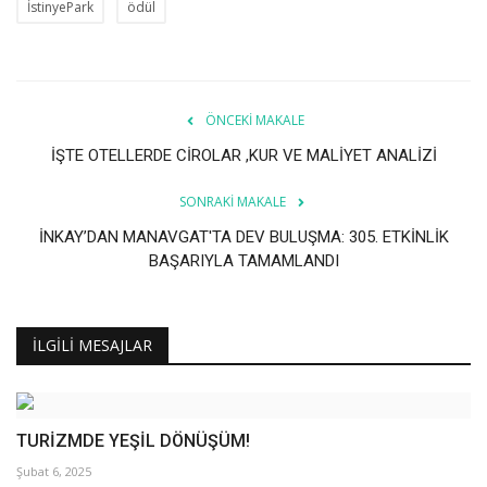
Galeri
İstinyePark
ödül
ÖNCEKI MAKALE
İŞTE OTELLERDE CİROLAR ,KUR VE MALİYET ANALİZİ
SONRAKI MAKALE
İNKAY’DAN MANAVGAT'TA DEV BULUŞMA: 305. ETKİNLİK
BAŞARIYLA TAMAMLANDI
İLGILI MESAJLAR
TURİZMDE YEŞİL DÖNÜŞÜM!
Şubat 6, 2025