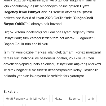
Aralık 2022’de kapılarını açan ve o günden bugüne misafirleri
için konaklamayı eşsiz bir deneyim haline getiren
Hyatt
Araştırma - İnceleme
Regency İzmir İstinyePark
, bir senelik özverili çalışması
neticesinde World of Hyatt 2023 Ödülleri’nde "
Olağanüstü
Lezzet Durakları
Başarı Ödülü
"nü almaya hak kazandı.
Birçok kriterin incelendiği ödül dalında Hyatt Regency İzmir
Röportajlar
İstinyePark; tüm kategorilerden tam not alarak "Olağanüstü
Başarı Ödülü"nün sahibi oldu.
Gezi - Yorum
İzmir
’in yeni cazibe merkezi olan otel; tamamı körfez manzaralı
teraslı suit, balkonlu ve balkonsuz odaları, 250 kişi ve üzeri
Sizlerden Gelenler
davetlerin yapıldığı balo salonları, İstinyePark Alışveriş Merkezi
ile direk bağlantısı ve turistik destinasyonlara kolay ulaşılabilir
Yorumlar
noktada yer alan lokasyonu ile şehirde fark yaratıyor.
Video Tanıtım
Etiketler:
Köşe Yazarları
Hyatt Regency İzmir İstinyePark
Hyatt
Regency
İzmir