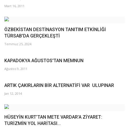
Mart 16, 2011
ÖZBEKİSTAN DESTİNASYON TANITIM ETKİNLİĞİ
TÜRSAB'DA GERÇEKLEŞTİ
Temmuz 25, 2024
KAPADOKYA AĞUSTOS'TAN MEMNUN
Ağustos 9, 2011
ARTIK ÇAKIRLARIN BİR ALTERNATİFİ VAR  ULUPINAR 
Jan 12, 2014
HÜSEYİN KURT’TAN METE VARDAR’A ZİYARET:
TURİZMİN YOL HARİTASI...