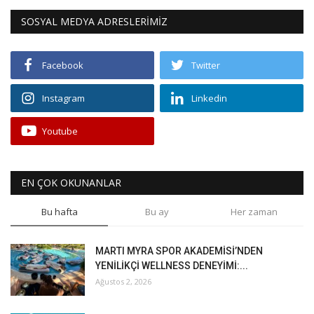
SOSYAL MEDYA ADRESLERİMİZ
Facebook
Twitter
Instagram
Linkedin
Youtube
EN ÇOK OKUNANLAR
Bu hafta
Bu ay
Her zaman
MARTI MYRA SPOR AKADEMİSİ’NDEN
YENİLİKÇİ WELLNESS DENEYİMİ:...
Ağustos 2, 2026