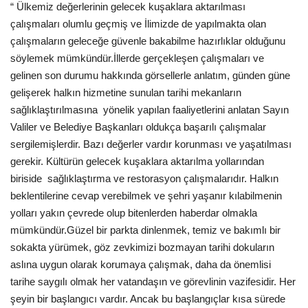
“ Ülkemiz değerlerinin gelecek kuşaklara aktarılması
çalışmaları olumlu geçmiş ve İlimizde de yapılmakta olan
Araştırma - İnceleme
çalışmaların geleceğe güvenle bakabilme hazırlıklar olduğunu
söylemek mümkündür.İllerde gerçekleşen çalışmaları ve
Lezzet Durakları
gelinen son durumu hakkında görsellerle anlatım, günden güne
gelişerek halkın hizmetine sunulan tarihi mekanların
Röportajlar
sağlıklaştırılmasına yönelik yapılan faaliyetlerini anlatan Sayın
Valiler ve Belediye Başkanları oldukça başarılı çalışmalar
Gezi - Yorum
sergilemişlerdir. Bazı değerler vardır korunması ve yaşatılması
gerekir. Kültürün gelecek kuşaklara aktarılma yollarından
Sizlerden Gelenler
biriside sağlıklaştırma ve restorasyon çalışmalarıdır. Halkın
beklentilerine cevap verebilmek ve şehri yaşanır kılabilmenin
Yorumlar
yolları yakın çevrede olup bitenlerden haberdar olmakla
mümkündür.Güzel bir parkta dinlenmek, temiz ve bakımlı bir
Video Tanıtım
sokakta yürümek, göz zevkimizi bozmayan tarihi dokuların
aslına uygun olarak korumaya çalışmak, daha da önemlisi
Köşe Yazarları
tarihe saygılı olmak her vatandaşın ve görevlinin vazifesidir. Her
şeyin bir başlangıcı vardır. Ancak bu başlangıçlar kısa sürede