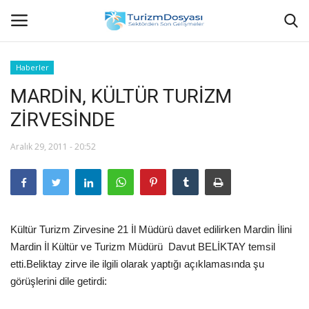
Haberler
MARDİN, KÜLTÜR TURİZM
Anasayfa
ZİRVESİNDE
Bize Ulaşın
Aralık 29, 2011 - 20:52
Künye
Halil ÖNCÜ kimdir?
Kültür Turizm Zirvesine 21 İl Müdürü davet edilirken Mardin İlini
KVKK Aydınlatma Metni
Mardin İl Kültür ve Turizm Müdürü Davut BELİKTAY temsil
etti.Beliktay zirve ile ilgili olarak yaptığı açıklamasında şu
Haberler
görüşlerini dile getirdi:
Görüntülü