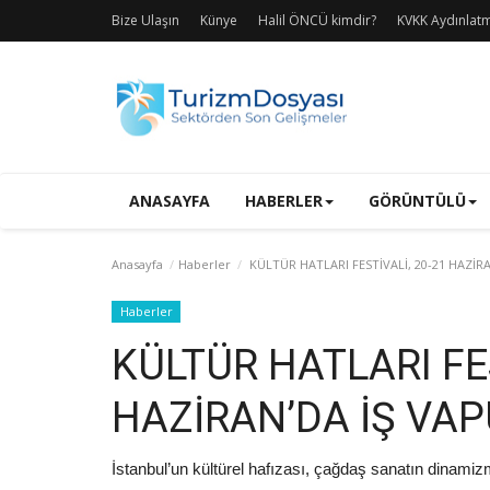
Bize Ulaşın
Künye
Halil ÖNCÜ kimdir?
KVKK Aydınlat
ANASAYFA
HABERLER
GÖRÜNTÜLÜ
Anasayfa
Haberler
KÜLTÜR HATLARI FESTİVALİ, 20-21 HAZİRA
Haberler
KÜLTÜR HATLARI FES
HAZİRAN’DA İŞ VAP
İstanbul’un kültürel hafızası, çağdaş sanatın dinamiz