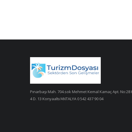
Pınarbaşı Mah. 704.sok Mehmet Kemal Kamaç Apt. No:28 
4 D. 13 Konyaaltı/ANTALYA 0 542 437 90 04