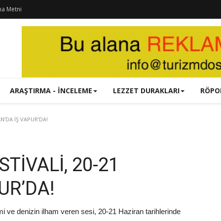
ma Metni
ARAŞTIRMA - İNCELEME
LEZZET DURAKLARI
RÖPO
N’DA İŞ VAPUR’DA!
TİVALİ, 20-21
UR’DA!
mi ve denizin ilham veren sesi, 20-21 Haziran tarihlerinde