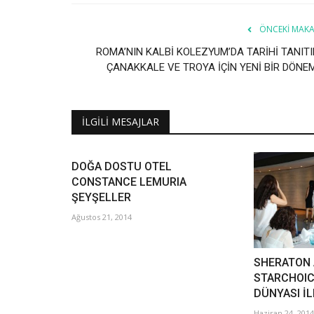
ÖNCEKI MAKA
ROMA’NIN KALBİ KOLEZYUM’DA TARİHİ TANITI
ÇANAKKALE VE TROYA İÇİN YENİ BİR DÖNEM.
İLGILI MESAJLAR
DOĞA DOSTU OTEL
CONSTANCE LEMURIA
ŞEYŞELLER
Ağustos 21, 2014
SHERATON 
STARCHOIC
DÜNYASI İ
Haziran 24, 2014