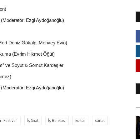
en)
e (Moderatör: Ezgi Aydoğanoğlu)
ert Deniz Gökalp, Mehveş Evin)
 Okuma (Evrim Hikmet Öğüt)
m” ve Soyut & Somut Kardeşler
önmez)
e (Moderatör: Ezgi Aydoğanoğlu)
rı Festivali
İş Snat
İş Bankası
kültür
sanat