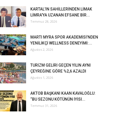
KARTAL’IN SAHİLLERİNDEN LİMAK
LİMRA’YA UZANAN EFSANE BİR...
Temmuz 28, 2026
MARTI MYRA SPOR AKADEMİSİ’NDEN
YENİLİKÇİ WELLNESS DENEYİMİ:...
Ağustos 2, 2026
TURİZM GELİRİ GEÇEN YILIN AYNI
ÇEYREĞİNE GÖRE %2,6 AZALDI
Ağustos 1, 2026
AKTOB BAŞKANI KAAN KAVALOĞLU:
“BU SEZONU KÖTÜNÜN İYİSİ...
Temmuz 31, 2026