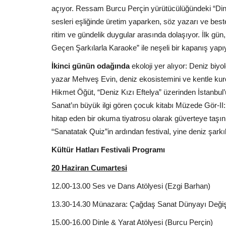
açıyor. Ressam Burcu Perçin yürütücülüğündeki “Dinle
sesleri eşliğinde üretim yaparken, söz yazarı ve bes
ritim ve gündelik duygular arasında dolaşıyor. İlk gü
Geçen Şarkılarla Karaoke” ile neşeli bir kapanış yapı
İkinci günün odağında
ekoloji yer alıyor: Deniz biy
yazar Mehveş Evin, deniz ekosistemini ve kentle kurd
Hikmet Öğüt, “Deniz Kızı Eftelya” üzerinden İstanbul’u
Sanat’ın büyük ilgi gören çocuk kitabı Müzede Gör-II
hitap eden bir okuma tiyatrosu olarak güverteye taşı
“Sanatatak Quiz”in ardından festival, yine deniz şarkı
Kültür Hatları Festivali Programı
20 Haziran Cumartesi
12.00-13.00 Ses ve Dans Atölyesi (Ezgi Barhan)
13.30-14.30 Münazara: Çağdaş Sanat Dünyayı Değişt
15.00-16.00 Dinle & Yarat Atölyesi (Burcu Perçin)