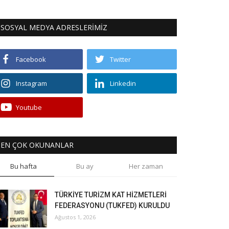
SOSYAL MEDYA ADRESLERİMİZ
Facebook
Twitter
Instagram
Linkedin
Youtube
EN ÇOK OKUNANLAR
Bu hafta
Bu ay
Her zaman
TÜRKİYE TURİZM KAT HİZMETLERİ
FEDERASYONU (TUKFED) KURULDU
Ağustos 1, 2026