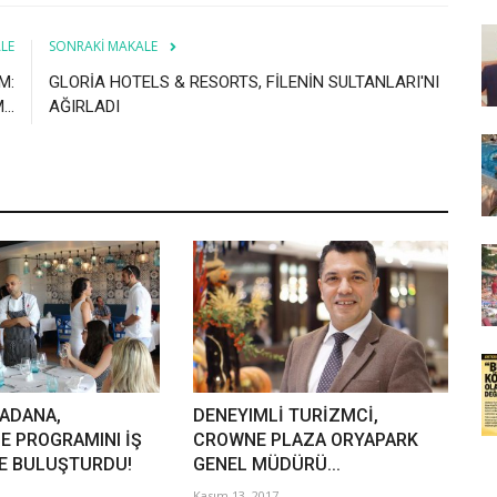
LE
SONRAKI MAKALE
M:
GLORİA HOTELS & RESORTS, FİLENİN SULTANLARI'NI
..
AĞIRLADI
ADANA,
DENEYIMLİ TURİZMCİ,
E PROGRAMINI İŞ
CROWNE PLAZA ORYAPARK
LE BULUŞTURDU!
GENEL MÜDÜRÜ...
Kasım 13, 2017