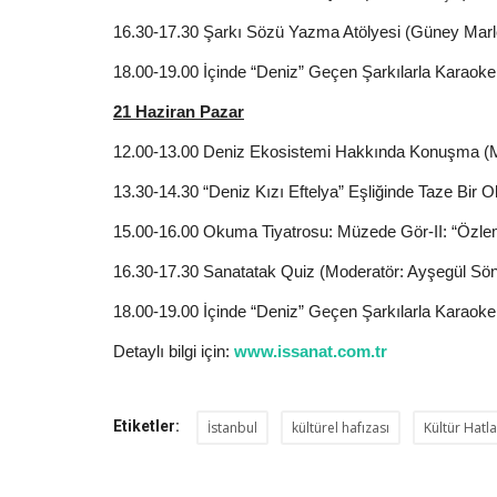
16.30-17.30 Şarkı Sözü Yazma Atölyesi (Güney Marl
18.00-19.00 İçinde “Deniz” Geçen Şarkılarla Karaok
21 Haziran Pazar
12.00-13.00 Deniz Ekosistemi Hakkında Konuşma (M
13.30-14.30 “Deniz Kızı Eftelya” Eşliğinde Taze Bir
15.00-16.00 Okuma Tiyatrosu: Müzede Gör-II: “Özle
16.30-17.30 Sanatatak Quiz (Moderatör: Ayşegül S
18.00-19.00 İçinde “Deniz” Geçen Şarkılarla Karaok
Detaylı bilgi için:
www.issanat.com.tr
Etiketler:
İstanbul
kültürel hafızası
Kültür Hatla