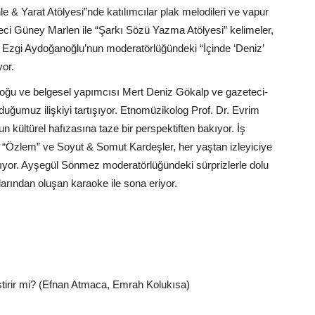
 & Yarat Atölyesi”nde katılımcılar plak melodileri ve vapur
teci Güney Marlen ile “Şarkı Sözü Yazma Atölyesi” kelimeler,
n, Ezgi Aydoğanoğlu’nun moderatörlüğündeki “İçinde ‘Deniz’
yor.
oloğu ve belgesel yapımcısı Mert Deniz Gökalp ve gazeteci-
uğumuz ilişkiyi tartışıyor. Etnomüzikolog Prof. Dr. Evrim
n kültürel hafızasına taze bir perspektiften bakıyor. İş
: “Özlem” ve Soyut & Somut Kardeşler, her yaştan izleyiciye
nıyor. Ayşegül Sönmez moderatörlüğündeki sürprizlerle dolu
larından oluşan karaoke ile sona eriyor.
irir mi? (Efnan Atmaca, Emrah Kolukısa)