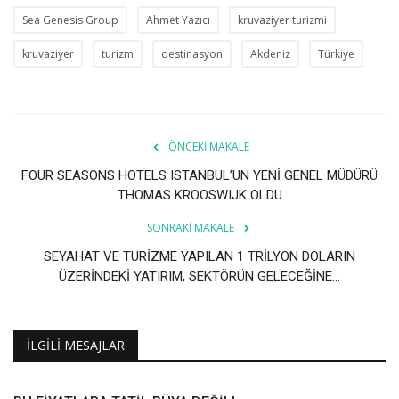
Sea Genesis Group
Ahmet Yazıcı
kruvaziyer turizmi
kruvaziyer
turizm
destinasyon
Akdeniz
Türkiye
ÖNCEKI MAKALE
FOUR SEASONS HOTELS ISTANBUL’UN YENİ GENEL MÜDÜRÜ
THOMAS KROOSWIJK OLDU
SONRAKI MAKALE
SEYAHAT VE TURİZME YAPILAN 1 TRİLYON DOLARIN
ÜZERİNDEKİ YATIRIM, SEKTÖRÜN GELECEĞİNE...
İLGILI MESAJLAR