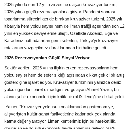
Galeri
2025 yılında son 12 yılın zirvesine ulaşan kruvaziyer turizmi,
2026 yılına güçlü rezervasyonlarla giriyor. Pandemi sonrası
toparlanma sürecini geride bırakan kruvaziyer turizmi, 2025 yılı
itibarıyla hem yolcu sayısı hem de liman trafiği açısından son 12
yılın en yüksek seviyelerine ulaştı. Özellikle Akdeniz, Ege ve
Karadeniz hattında artan gemi seferleri; Türkiye’yi kruvaziyer
rotalarının vazgeçilmez duraklarından biri haline getirdi.
2026 Rezervasyonları Güçlü Sinyal Veriyor
Sektör verileri, 2026 yılına ilişkin erken rezervasyonların hem
yolcu sayısı hem de sefer sıklığı açısından dikkat çekici bir artış
gösterdiğine işaret ediyor. Kruvaziyer turizminin yalnızca deniz
yolculuğundan ibaret olmadığını vurgulayan Ahmet Yazıcı, bu
alanın şehir ekonomileri için kritik bir rol üstlendiğine dikkat çekti.
Yazıcı, “Kruvaziyer yolcusu konaklamadan gastronomiye,
alışverişten kültür-sanat faaliyetlerine kadar pek çok alanda
katma değer yaratıyor. Liman kentlerimiz için bu hareketlilik,
doğrudan ve dolaylı ekonomik fayda anlamına geliyor. 2026