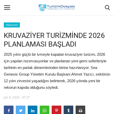
Haberler
KRUVAZİYER TURİZMİNDE 2026
Anasayfa
PLANLAMASI BAŞLADI
Bize Ulaşın
2025 yılını güçlü bir ivmeyle kapatan kruvaziyer turizmi, 2026
Künye
için yapılan rezervasyonlar ve planlanan yeni gemi seferleriyle
tarihinin en parlak dönemlerinden birine hazırlanıyor. Sea
Halil ÖNCÜ kimdir?
Genesis Group Yönetim Kurulu Başkanı Ahmet Yazıcı, sektörün
12 yılın zirvesini yaşadığını belirterek, 2026 yılında yeni bir
KVKK Aydınlatma Metni
rekorun kapıda olduğunu söyledi.
Jan 6, 2026 - 07:27
Haberler
Görüntülü