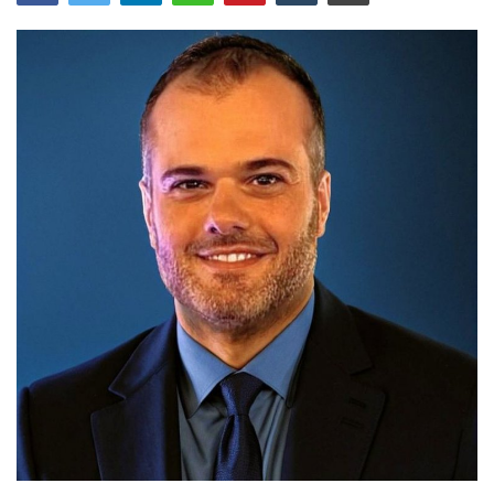
Araştırma - İnceleme
Lezzet Durakları
Röportajlar
Gezi - Yorum
Sizlerden Gelenler
Yorumlar
Video Tanıtım
Köşe Yazarları