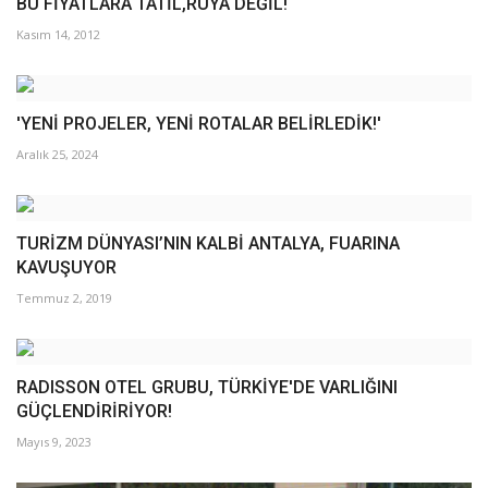
BU FİYATLARA TATİL,RÜYA DEĞİL!
Kasım 14, 2012
'YENİ PROJELER, YENİ ROTALAR BELİRLEDİK!'
Aralık 25, 2024
TURİZM DÜNYASI’NIN KALBİ ANTALYA, FUARINA
KAVUŞUYOR
Temmuz 2, 2019
RADISSON OTEL GRUBU, TÜRKİYE'DE VARLIĞINI
GÜÇLENDİRİRİYOR!
Mayıs 9, 2023