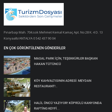
Pınarbaşı Mah. 704.sok Mehmet Kemal Kamaç Apt. No:28 K. 4 D. 13
Konyaaltı/ANTALYA 0 542 437 90 04
EN ÇOK GÖRÜNTÜLENEN GÖNDERILER
MASAL PARK İÇİN, TEŞEKKÜRLER BAŞKAN
HAKAN TÜTÜNCÜ
KÖY KAHVALTISININ ADRESİ: MEYDAN
RESTAURANT!..
HALİL ÖNCÜ YAZIYOR! KÖPRÜLÜ KANYONDA
RAFTİNG KEYFİ...