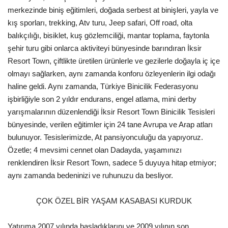
merkezinde biniş eğitimleri, doğada serbest at binişleri, yayla ve
kış sporları, trekking, Atv turu, Jeep safari, Off road, olta
balıkçılığı, bisiklet, kuş gözlemciliği, mantar toplama, faytonla
şehir turu gibi onlarca aktiviteyi bünyesinde barındıran İksir
Resort Town, çiftlikte üretilen ürünlerle ve gezilerle doğayla iç içe
olmayı sağlarken, aynı zamanda konforu özleyenlerin ilgi odağı
haline geldi. Aynı zamanda, Türkiye Binicilik Federasyonu
işbirliğiyle son 2 yıldır endurans, engel atlama, mini derby
yarışmalarının düzenlendiği İksir Resort Town Binicilik Tesisleri
bünyesinde, verilen eğitimler için 24 tane Avrupa ve Arap atları
bulunuyor. Tesislerimizde, At pansiyonculuğu da yapıyoruz.
Özetle; 4 mevsimi cennet olan Dadayda, yaşamınızı
renklendiren İksir Resort Town, sadece 5 duyuya hitap etmiyor;
aynı zamanda bedeninizi ve ruhunuzu da besliyor.
ÇOK ÖZEL BİR YAŞAM KASABASI KURDUK
Yatırıma 2007 yılında başladıklarını ve 2009 yılının son