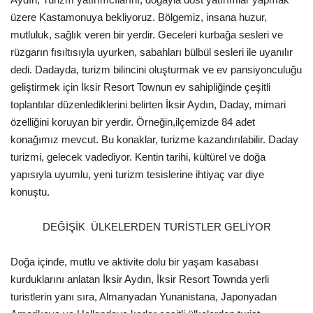
üzere Kastamonuya bekliyoruz. Bölgemiz, insana huzur,
mutluluk, sağlık veren bir yerdir. Geceleri kurbağa sesleri ve
rüzgarın fısıltısıyla uyurken, sabahları bülbül sesleri ile uyanılır
dedi. Dadayda, turizm bilincini oluşturmak ve ev pansiyonculuğu
geliştirmek için İksir Resort Townun ev sahipliğinde çeşitli
toplantılar düzenlediklerini belirten İksir Aydın, Daday, mimari
özelliğini koruyan bir yerdir. Örneğin,ilçemizde 84 adet
konağımız mevcut. Bu konaklar, turizme kazandırılabilir. Daday
turizmi, gelecek vadediyor. Kentin tarihi, kültürel ve doğa
yapısıyla uyumlu, yeni turizm tesislerine ihtiyaç var diye
konuştu.
DEĞİŞİK ÜLKELERDEN TURİSTLER GELİYOR
Doğa içinde, mutlu ve aktivite dolu bir yaşam kasabası
kurduklarını anlatan İksir Aydın, İksir Resort Townda yerli
turistlerin yanı sıra, Almanyadan Yunanistana, Japonyadan