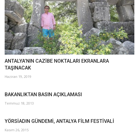
ANTALYA’NIN CAZİBE NOKTALARI EKRANLARA
TAŞINACAK
Haziran 19, 2019
BAKANLIKTAN BASIN AÇIKLAMASI
Temmuz 18, 2013
YÖRSİADIN GÜNDEMİ, ANTALYA FİLM FESTİVALİ
Kasım 26, 2015