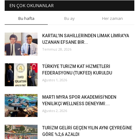
EN ÇOK OKUNANLAR
Bu hafta
Bu ay
Her zaman
KARTAL’IN SAHİLLERİNDEN LİMAK LİMRA’YA
UZANAN EFSANE BİR...
Temmuz 28, 2026
TÜRKİYE TURİZM KAT HİZMETLERİ
FEDERASYONU (TUKFED) KURULDU
Ağustos 1, 2026
MARTI MYRA SPOR AKADEMİSİ’NDEN
YENİLİKÇİ WELLNESS DENEYİMİ:...
Ağustos 2, 2026
TURİZM GELİRİ GEÇEN YILIN AYNI ÇEYREĞİNE
GÖRE %2,6 AZALDI