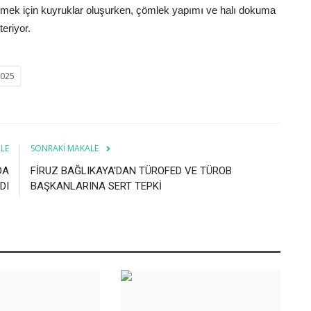
rmek için kuyruklar oluşurken, çömlek yapımı ve halı dokuma
teriyor.
025
LE
SONRAKI MAKALE
DA
FİRUZ BAĞLIKAYA'DAN TÜROFED VE TÜROB
DI
BAŞKANLARINA SERT TEPKİ