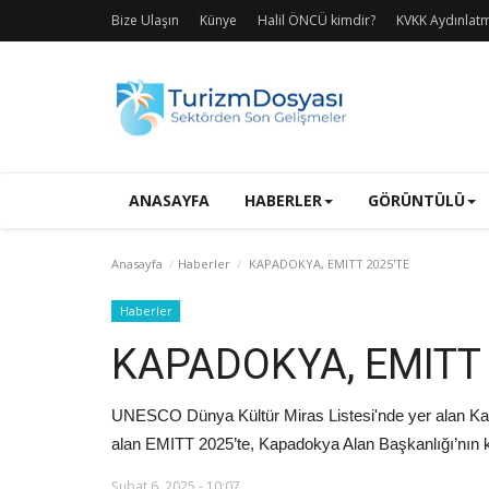
Bize Ulaşın
Künye
Halil ÖNCÜ kimdir?
KVKK Aydınlat
ANASAYFA
HABERLER
GÖRÜNTÜLÜ
Anasayfa
Haberler
KAPADOKYA, EMITT 2025'TE
Haberler
KAPADOKYA, EMITT 
UNESCO Dünya Kültür Miras Listesi'nde yer alan Kap
alan EMITT 2025’te, Kapadokya Alan Başkanlığı’nın k
Şubat 6, 2025 - 10:07