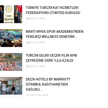
TÜRKİYE TURİZM KAT HİZMETLERİ
FEDERASYONU (TUKFED) KURULDU
Ağustos 1, 2026
MARTI MYRA SPOR AKADEMİSİ’NDEN
YENİLİKÇİ WELLNESS DENEYİMİ:...
Ağustos 2, 2026
TURİZM GELİRİ GEÇEN YILIN AYNI
ÇEYREĞİNE GÖRE %2,6 AZALDI
Ağustos 1, 2026
DELTA HOTELS BY MARRİOTT
İSTANBUL KAĞITHANE’DEN
SAĞLIKLI...
Temmuz 30, 2026