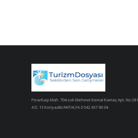
Pınarbaşı Mah. 704.sok Mehmet Kemal Kamaç Apt. No:28 
4 D. 13 Konyaaltı/ANTALYA 0 542 437 90 04