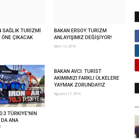
N SAĞLIK TURİZMİ
BAKAN ERSOY:TURİZM
 ÖNE ÇIKACAK
ANLAYIŞIMIZ DEĞİŞİYOR!
Mart 15, 2019
BAKAN AVCI: TURİST
AKIMIMIZI FARKLI ÜLKELERE
YAYMAK ZORUNDAYIZ
Ağustos 17, 2016
.3 TÜRKIYE'NİN
A DA ANA
!