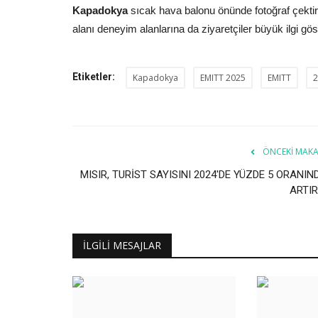
Kapadokya
sıcak hava balonu önünde fotoğraf çekti
alanı deneyim alanlarına da ziyaretçiler büyük ilgi gös
Etiketler:
Kapadokya
EMITT 2025
EMITT
2
ÖNCEKI MAKA
MISIR, TURİST SAYISINI 2024'DE YÜZDE 5 ORANIN
ARTIR
İLGILI MESAJLAR