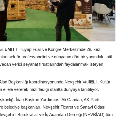
arı EMITT
, Tüyap Fuar ve Kongre Merkezi’nde 28. kez
 yakın sektör profesyonelini ve dünyanın dört bir yanındaki tatil
eyecan verici seyahat fırsatlarından faydalanmak isteyen
lan Başkanlığı koordinasyonunda Nevşehir Valiliği, İl Kültür
n el ele vererek hazırladığı stantta dünyaya tanıtılıyor.
şkanlığı İdari Başkan Yardımcısı Ali Candan, AK Parti
re belediye başkanları, Nevşehir Ticaret ve Sanayi Odası,
Nevşehirli Bürokratlar ve İş Adamları Derneği (NEVBİAD) tüm