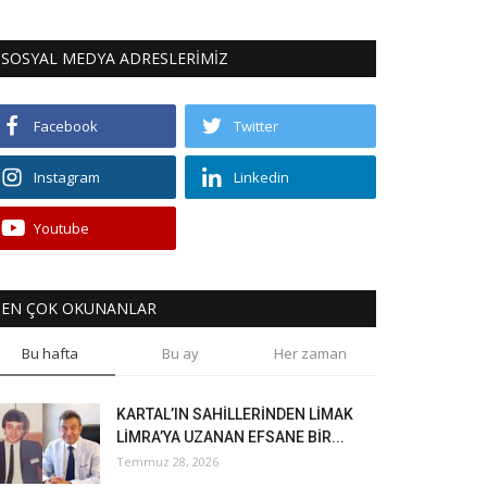
SOSYAL MEDYA ADRESLERİMİZ
Facebook
Twitter
Instagram
Linkedin
Youtube
EN ÇOK OKUNANLAR
Bu hafta
Bu ay
Her zaman
KARTAL’IN SAHİLLERİNDEN LİMAK
LİMRA’YA UZANAN EFSANE BİR...
Temmuz 28, 2026