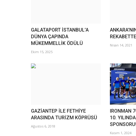
GALATAPORT İSTANBUL’A
ANKARA'NI
DÜNYA ÇAPINDA
REKABETTE
MÜKEMMELLİK ÖDÜLÜ
Nisan 14, 2021
Ekim 15, 2025
GAZİANTEP İLE FETHİYE
IRONMAN 70
ARASINDA TURİZM KÖPRÜSÜ
10. YILIND
SPONSORU
Ağustos 6, 2018
Kasım 1, 2024