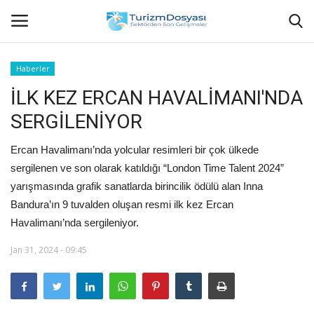
Haberler
İLK KEZ ERCAN HAVALİMANI'NDA
Anasayfa
SERGİLENİYOR
Bize Ulaşın
Ercan Havalimanı’nda yolcular resimleri bir çok ülkede
Künye
sergilenen ve son olarak katıldığı “London Time Talent 2024”
yarışmasında grafik sanatlarda birincilik ödülü alan Inna
Halil ÖNCÜ kimdir?
Bandura’ın 9 tuvalden oluşan resmi ilk kez Ercan
Havalimanı’nda sergileniyor.
KVKK Aydınlatma Metni
Jan 31, 2024 - 09:45
Haberler
Görüntülü