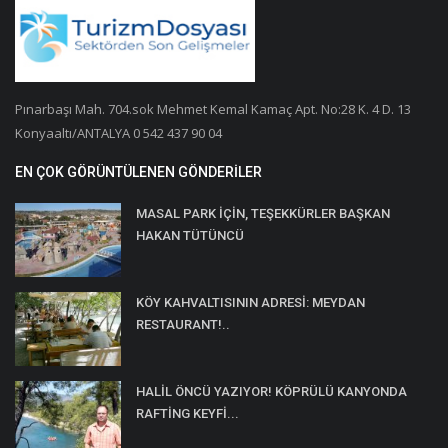
Pınarbaşı Mah. 704.sok Mehmet Kemal Kamaç Apt. No:28 K. 4 D. 13
Konyaaltı/ANTALYA 0 542 437 90 04
EN ÇOK GÖRÜNTÜLENEN GÖNDERILER
MASAL PARK İÇİN, TEŞEKKÜRLER BAŞKAN
HAKAN TÜTÜNCÜ
KÖY KAHVALTISININ ADRESİ: MEYDAN
RESTAURANT!..
HALİL ÖNCÜ YAZIYOR! KÖPRÜLÜ KANYONDA
RAFTİNG KEYFİ...