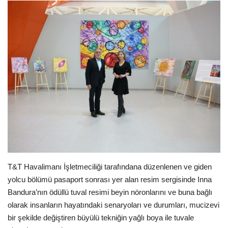
Araştırma - İnceleme
Lezzet Durakları
Röportajlar
Gezi - Yorum
Sizlerden Gelenler
Yorumlar
T&T Havalimanı İşletmeciliği tarafındana düzenlenen ve giden
Video Tanıtım
yolcu bölümü pasaport sonrası yer alan resim sergisinde Inna
Bandura’nın ödüllü tuval resimi beyin nöronlarını ve buna bağlı
Köşe Yazarları
olarak insanların hayatındaki senaryoları ve durumları, mucizevi
bir şekilde değiştiren büyülü tekniğin yağlı boya ile tuvale