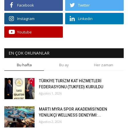
Facebook
Twitter
Instagram
Linkedin
Youtube
EN ÇOK OKUNANLAR
Bu hafta
Bu ay
Her zaman
TÜRKİYE TURİZM KAT HİZMETLERİ
FEDERASYONU (TUKFED) KURULDU
Ağustos 1, 2026
MARTI MYRA SPOR AKADEMİSİ’NDEN
YENİLİKÇİ WELLNESS DENEYİMİ:...
Ağustos 2, 2026