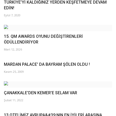
TÜRKİYE’Yİ KALDIĞINIZ YERDEN KEŞFETMEYE DEVAM
EDİN!
Eylül 7, 2020
15. QM AWARDS OYUNU DEĞİŞTİRENLERİ
ÖDÜLLENDİRİYOR
Mart 12, 2026
MARDAN PALACE' DA BAYRAM ŞÖLEN OLDU !
Kasım 25, 2009
ÇANAKKALE’DEN KEMER’E SELAM VAR
Şubat 11, 2022
13 OTELİMİZ AVRUPA&#39;NIN EN İYİLERİ ARASINA