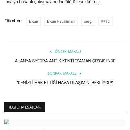
Inna’ya başarılı çalışmalarından ötürü teşekkür etti.
Etiketler:
Ercan
Ercan Havalimanı
sergi
KKTC
ÖNCEKI MAKALE
ALANYA SYEDRA ANTİK KENTİ ‘ZAMAN ÇİZGİSİ’NDE
SONRAKI MAKALE
“DENİZLİ HAK ETTİĞİ HAVA ULAŞIMINI BEKLİYOR!”
İLGILI MESAJLAR