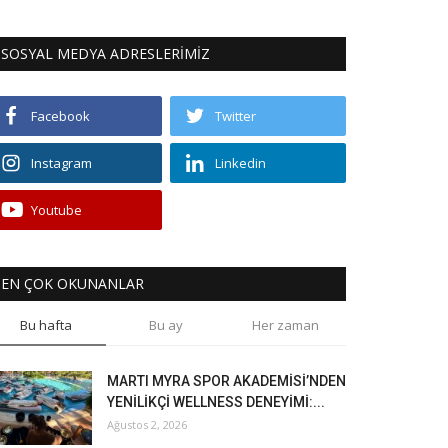
SOSYAL MEDYA ADRESLERİMİZ
Facebook
Twitter
Instagram
Linkedin
Youtube
EN ÇOK OKUNANLAR
Bu hafta
Bu ay
Her zaman
MARTI MYRA SPOR AKADEMİSİ’NDEN
YENİLİKÇİ WELLNESS DENEYİMİ:...
Ağustos 2, 2026