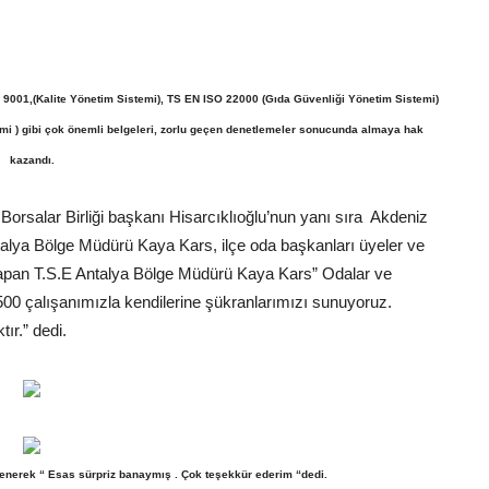
9001,(Kalite Yönetim Sistemi), TS EN ISO 22000 (Gıda Güvenliği Yönetim Sistemi)
mi ) gibi çok önemli belgeleri, zorlu geçen denetlemeler sonucunda almaya hak
kazandı.
rsalar Birliği başkanı Hisarcıklıoğlu’nun yanı sıra Akdeniz
ntalya Bölge Müdürü Kaya Kars, ilçe oda başkanları üyeler ve
 yapan T.S.E Antalya Bölge Müdürü Kaya Kars” Odalar ve
1500 çalışanımızla kendilerine şükranlarımızı sunuyoruz.
ır.” dedi.
ğenerek “ Esas sürpriz banaymış . Çok teşekkür ederim “dedi.