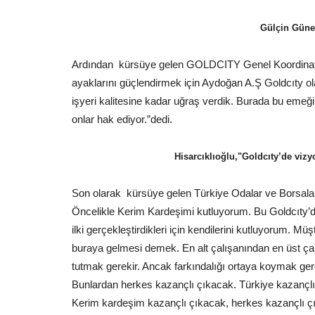
Gülçin Güner
Ardından kürsüye gelen GOLDCITY Genel Koordinatör
ayaklarını güçlendirmek için Aydoğan A.Ş Goldcıty ol
işyeri kalitesine kadar uğraş verdik. Burada bu emeğ
onlar hak ediyor.”dedi.
Hisarcıklıoğlu,"Goldcıty’de viz
Son olarak kürsüye gelen Türkiye Odalar ve Borsalar
Öncelikle Kerim Kardeşimi kutluyorum. Bu Goldcıty’de
ilki gerçekleştirdikleri için kendilerini kutluyorum. 
buraya gelmesi demek. En alt çalışanından en üst çal
tutmak gerekir. Ancak farkındalığı ortaya koymak ge
Bunlardan herkes kazançlı çıkacak. Türkiye kazançlı
Kerim kardeşim kazançlı çıkacak, herkes kazançlı çıka