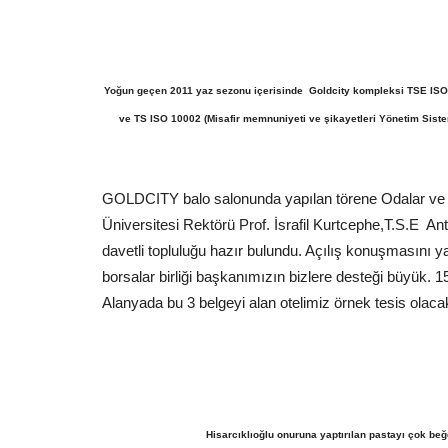
Yoğun geçen 2011 yaz sezonu içerisinde Goldcity kompleksi TSE ISO 
ve TS ISO 10002 (Misafir memnuniyeti ve şikayetleri Yönetim Siste
GOLDCITY balo salonunda yapılan törene Odalar ve Bo
Üniversitesi Rektörü Prof. İsrafil Kurtcephe,T.S.E A
davetli topluluğu hazır bulundu. Açılış konuşmasını
borsalar birliği başkanımızın bizlere desteği büyük. 
Alanyada bu 3 belgeyi alan otelimiz örnek tesis olacakt
Hisarcıklıoğlu onuruna yaptırılan pastayı çok be