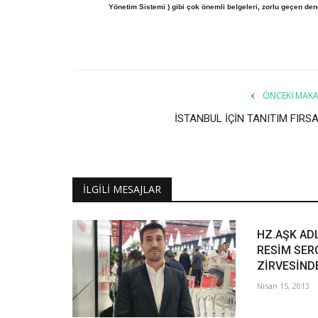
Yönetim Sistemi ) gibi çok önemli belgeleri, zorlu geçen 
ÖNCEKI MAKA
İSTANBUL İÇİN TANITIM FIRSA
İLGILI MESAJLAR
HZ.AŞK AD
RESİM SERG
ZİRVESİNDE
Nisan 15, 2013