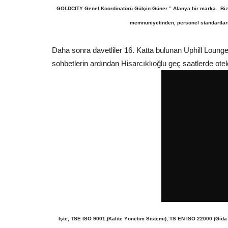
GOLDCITY Genel Koordinatörü Gülçin Güner ” Alanya bir marka. Bizl
memnuniyetinden, personel standartları
Daha sonra davetliler 16. Katta bulunan Uphill Loung
sohbetlerin ardından Hisarcıklıoğlu geç saatlerde otel
İşte, TSE ISO 9001,(Kalite Yönetim Sistemi), TS EN ISO 22000 (Gıda