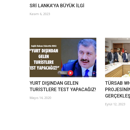
SRİ LANKA'YA BÜYÜK İLGİ
Kasım 6, 2023
YURT DIŞINDAN GELEN
TÜRSAB W
TURİSTLERE TEST YAPACAĞIZ!
PROJESİNİ
GERÇEKLEŞ
Mayıs 14, 2020
Eylül 12, 2023