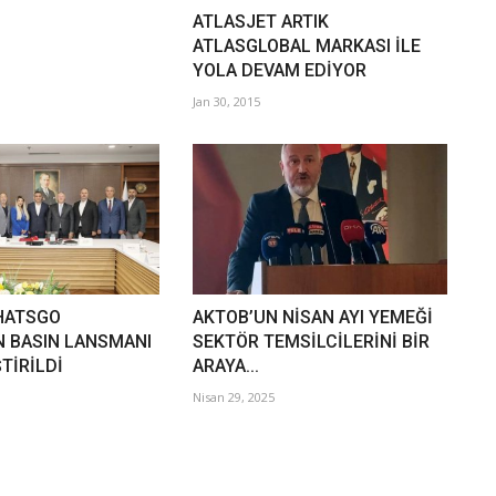
ATLASJET ARTIK
ATLASGLOBAL MARKASI İLE
YOLA DEVAM EDİYOR
Jan 30, 2015
HATSGO
AKTOB’UN NİSAN AYI YEMEĞİ
N BASIN LANSMANI
SEKTÖR TEMSİLCİLERİNİ BİR
TİRİLDİ
ARAYA...
Nisan 29, 2025