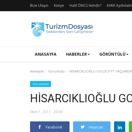
Bize Ulaşın
Künye
Halil ÖNCÜ kimdir?
KVKK Aydınlat
ANASAYFA
HABERLER
GÖRÜNTÜLÜ
Anasayfa
Görüntülü
HİSARCIKLIOĞLU GOLDCITY'İ TAÇLANDI
Görüntülü
HİSARCIKLIOĞLU GO
Ekim 1, 2011 - 20:05
Facebook
Heyecan