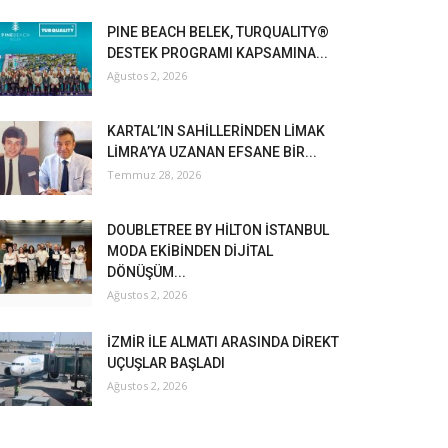
PINE BEACH BELEK, TURQUALITY®
DESTEK PROGRAMI KAPSAMINA...
Ağustos 2, 2026
KARTAL’IN SAHİLLERİNDEN LİMAK
LİMRA’YA UZANAN EFSANE BİR...
Temmuz 28, 2026
DOUBLETREE BY HİLTON İSTANBUL
MODA EKİBİNDEN DİJİTAL
DÖNÜŞÜM...
Ağustos 2, 2026
İZMİR İLE ALMATI ARASINDA DİREKT
UÇUŞLAR BAŞLADI
Ağustos 2, 2026