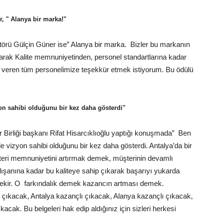
, " Alanya bir marka!"
ü Gülçin Güner ise” Alanya bir marka. Bizler bu markanın
arak Kalite memnuniyetinden, personel standartlarına kadar
i veren tüm personelimize teşekkür etmek istiyorum. Bu ödülü
yon sahibi olduğunu bir kez daha gösterdi"
 Birliği başkanı Rifat Hisarcıklıoğlu yaptığı konuşmada” Ben
 vizyon sahibi olduğunu bir kez daha gösterdi. Antalya’da bir
Müşteri memnuniyetini artırmak demek, müşterinin devamlı
ışanına kadar bu kaliteye sahip çıkarak başarıyı yukarda
rekir. O farkındalık demek kazancın artması demek.
 çıkacak, Antalya kazançlı çıkacak, Alanya kazançlı çıkacak,
cak. Bu belgeleri hak edip aldığınız için sizleri herkesi