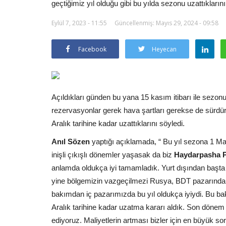
geçtiğimiz yıl olduğu gibi bu yılda sezonu uzattıklarını 
Eylül 7, 2023 - 11:55
Güncellenmiş: Mayıs 29, 2024 - 09:58
Facebook
Heyecan
Açıldıkları günden bu yana 15 kasım itibarı ile sezonu 
rezervasyonlar gerek hava şartları gerekse de sürdürül
Aralık tarihine kadar uzattıklarını söyledi.
Anıl Sözen
yaptığı açıklamada, “ Bu yıl sezona 1 Ma
inişli çıkışlı dönemler yaşasak da biz
Haydarpasha P
anlamda oldukça iyi tamamladık. Yurt dışından başta 
yine bölgemizin vazgeçilmezi Rusya, BDT pazarından d
bakımdan iç pazarımızda bu yıl oldukça iyiydi. Bu ba
Aralık tarihine kadar uzatma kararı aldık. Son dönem
ediyoruz. Maliyetlerin artması bizler için en büyük s