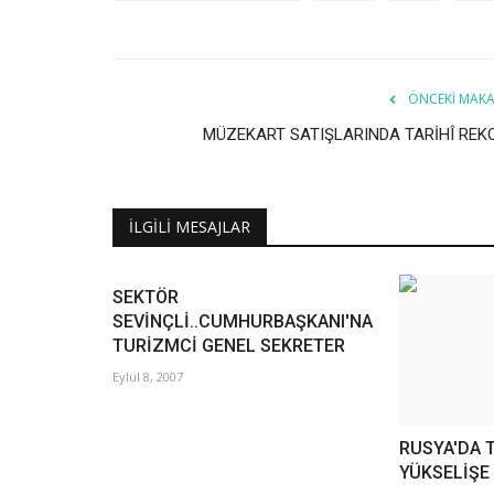
ÖNCEKI MAKA
MÜZEKART SATIŞLARINDA TARİHÎ REK
İLGILI MESAJLAR
SEKTÖR
SEVİNÇLİ..CUMHURBAŞKANI'NA
TURİZMCİ GENEL SEKRETER
Eylül 8, 2007
RUSYA'DA T
YÜKSELİŞE