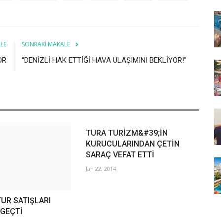
LE
SONRAKI MAKALE
OR
“DENİZLİ HAK ETTİĞİ HAVA ULAŞIMINI BEKLİYOR!”
TURA TURİZM&#39;İN
KURUCULARINDAN ÇETİN
SARAÇ VEFAT ETTİ
Jan 22, 2014
UR SATIŞLARI
 GEÇTİ