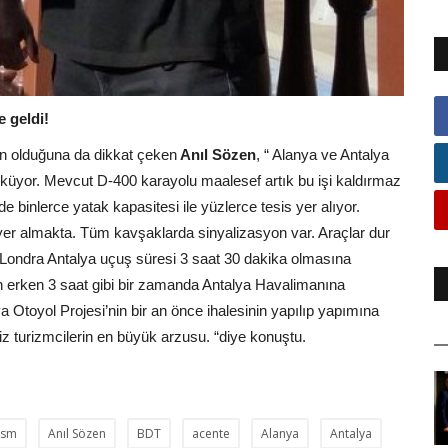
e geldi!
nın olduğuna da dikkat çeken
Anıl Sözen
, “ Alanya ve Antalya
küyor. Mevcut D-400 karayolu maalesef artık bu işi kaldırmaz
e binlerce yatak kapasitesi ile yüzlerce tesis yer alıyor.
 yer almakta. Tüm kavşaklarda sinyalizasyon var. Araçlar dur
Londra Antalya uçuş süresi 3 saat 30 dakika olmasına
n erken 3 saat gibi bir zamanda Antalya Havalimanına
toyol Projesi’nin bir an önce ihalesinin yapılıp yapımına
 turizmcilerin en büyük arzusu. “diye konuştu.
ism
Anıl Sözen
BDT
acente
Alanya
Antalya