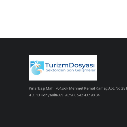
Pınarbaşı Mah. 704.sok Mehmet Kemal Kamaç Apt. No:28 
4 D. 13 Konyaaltı/ANTALYA 0 542 437 90 04