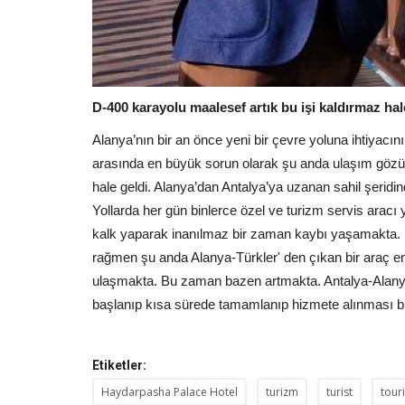
D-400 karayolu maalesef artık bu işi kaldırmaz hal
Alanya’nın bir an önce yeni bir çevre yoluna ihtiyacı
arasında en büyük sorun olarak şu anda ulaşım gözü
hale geldi. Alanya’dan Antalya’ya uzanan sahil şeridind
Yollarda her gün binlerce özel ve turizm servis aracı
kalk yaparak inanılmaz bir zaman kaybı yaşamakta. 
rağmen şu anda Alanya-Türkler' den çıkan bir araç e
ulaşmakta. Bu zaman bazen artmakta. Antalya-Alanya O
başlanıp kısa sürede tamamlanıp hizmete alınması biz
Etiketler:
Haydarpasha Palace Hotel
turizm
turist
tour