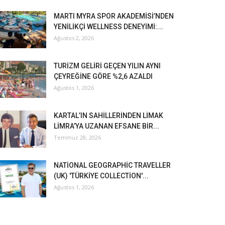
MARTI MYRA SPOR AKADEMİSİ’NDEN
YENİLİKÇİ WELLNESS DENEYİMİ:...
Ağustos 2, 2026
TURİZM GELİRİ GEÇEN YILIN AYNI
ÇEYREĞİNE GÖRE %2,6 AZALDI
Ağustos 1, 2026
KARTAL’IN SAHİLLERİNDEN LİMAK
LİMRA’YA UZANAN EFSANE BİR...
Temmuz 28, 2026
NATİONAL GEOGRAPHİC TRAVELLER
(UK) 'TÜRKİYE COLLECTİON'...
Ağustos 1, 2026