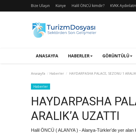
Bize Ulaşın
Künye
Halil ÖNCÜ kimdir?
KVKK Aydınlat
ANASAYFA
HABERLER
GÖRÜNTÜLÜ
Anasayfa
Haberler
HAYDARPASHA PALACE, SEZONU 1 ARALIK
Haberler
HAYDARPASHA PALA
ARALIK’A UZATTI
Halil ÖNCÜ ( ALANYA ) - Alanya-Türkler'de yer ala