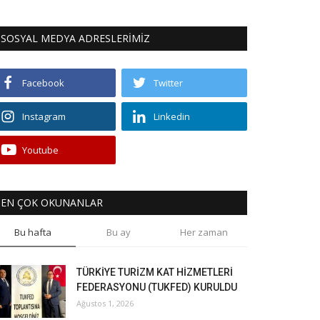
SOSYAL MEDYA ADRESLERİMİZ
Facebook
Twitter
Instagram
Linkedin
Youtube
EN ÇOK OKUNANLAR
Bu hafta
Bu ay
Her zaman
TÜRKİYE TURİZM KAT HİZMETLERİ
FEDERASYONU (TUKFED) KURULDU
Ağustos 1, 2026