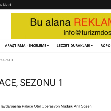
ma Metni
ARAŞTIRMA - İNCELEME
LEZZET DURAKLARI
RÖPO
’A UZATTI
CE, SEZONU 1
n Haydarpasha Palace Otel Operasyon Müdürü Anıl Sözen,