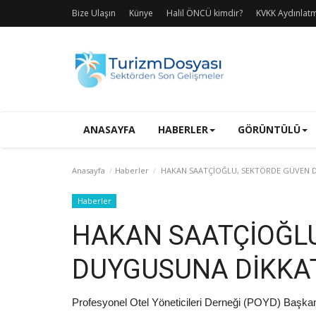
Bize Ulaşın
Künye
Halil ÖNCÜ kimdir?
KVKK Aydınlat
ANASAYFA
HABERLER
GÖRÜNTÜLÜ
Anasayfa
Haberler
HAKAN SAATÇİOĞLU, SEKTÖRDE GÜVEN 
Haberler
HAKAN SAATÇİOĞLU
DUYGUSUNA DİKKAT
Profesyonel Otel Yöneticileri Derneği (POYD) Başkanı