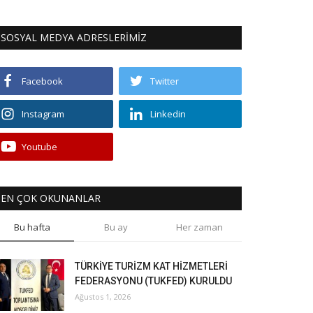
SOSYAL MEDYA ADRESLERİMİZ
Facebook
Twitter
Instagram
Linkedin
Youtube
EN ÇOK OKUNANLAR
Bu hafta
Bu ay
Her zaman
TÜRKİYE TURİZM KAT HİZMETLERİ
FEDERASYONU (TUKFED) KURULDU
Ağustos 1, 2026