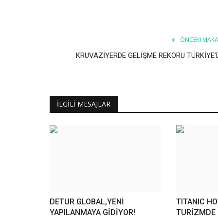
ÖNCEKI MAKA
KRUVAZİYERDE GELİŞME REKORU TÜRKİYE’
İLGILI MESAJLAR
DETUR GLOBAL,YENİ
TITANIC H
YAPILANMAYA GİDİYOR!
TURİZMDE