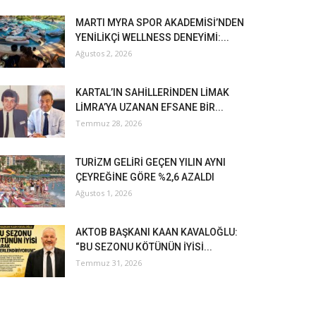
MARTI MYRA SPOR AKADEMİSİ’NDEN
YENİLİKÇİ WELLNESS DENEYİMİ:...
Ağustos 2, 2026
KARTAL’IN SAHİLLERİNDEN LİMAK
LİMRA’YA UZANAN EFSANE BİR...
Temmuz 28, 2026
TURİZM GELİRİ GEÇEN YILIN AYNI
ÇEYREĞİNE GÖRE %2,6 AZALDI
Ağustos 1, 2026
AKTOB BAŞKANI KAAN KAVALOĞLU:
“BU SEZONU KÖTÜNÜN İYİSİ...
Temmuz 31, 2026