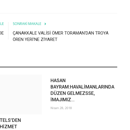
LE
SONRAKI MAKALE
DE
ÇANAKKALE VALİSİ ÖMER TORAMAN'DAN TROYA
ÖREN YERİ'NE ZİYARET
HASAN
BAYRAM:HAVALİMANLARINDA
DÜZEN GELMEZSSE,
İMAJIMIZ...
Nisan 28, 2018
OTELS’DEN
 HİZMET