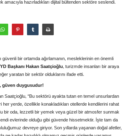
 amacıyla hazırladıkları dijital bültenden sektöre seslendi.
rı güvenli bir ortamda ağırlamanın, mesleklerinin en önemli
YD Başkanı Hakan Saatçioğlu
, turizmde insanları bir araya
er yaratan bir sektör olduklarını ifade etti.
i, güven duygusudur!
Saatçioğlu, “Bu sektörü ayakta tutan en temel unsurlardan
i her yerde, özellikle konakladıkları otellerde kendilerini rahat
u bir oda, lezzetli bir yemek veya güzel bir atmosfer sunmak
kı kendi evlerinde olduğu gibi güvende hissetmektir. İşte tam da
luluğumuz devreye giriyor. Son yıllarda yaşanan doğal afetler,
ında ne kadar hazırlıklı olmamız geçmiş günlerde yaşamış