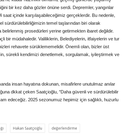
ğini bir kez daha gözler önüne serdi. Depremler, yangınlar
24 saat içinde karşılaşabileceğimiz gerçeklerdir. Bu nedenle,
l sürdürülebilirliğimizin temel taşlarından biri olarak
belirlenmiş prosedürleri yerine getirmekten ibaret değildir.
li bir müdahaledir. Valiliklerin, Belediyelerin, itfaiyelerin ve tur
 bizleri rehavete sürüklememelidir. Önemli olan, bizler üst
için, sürekli kendimizi denetlemek, sorgulamak, iyileştirmek ve
manda insan hayatına dokunan, misafirlere unutulmaz anılar
ğuna dkkat çeken Saatçioğlu, “Daha güvenli ve sürdürülebilir
 devam edeceğiz. 2025 sezonumuz hepimiz için sağlıklı, huzurlu
eği
Hakan Saatçioğlu
değerlendirme