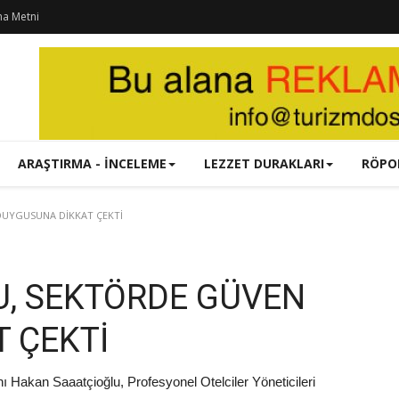
ma Metni
ARAŞTIRMA - İNCELEME
LEZZET DURAKLARI
RÖPO
DUYGUSUNA DİKKAT ÇEKTİ
, SEKTÖRDE GÜVEN
 ÇEKTİ
 Hakan Saaatçioğlu, Profesyonel Otelciler Yöneticileri