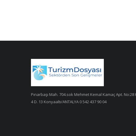
Pınarbaşı Mah. 704.sok Mehmet Kemal Kamaç Apt. No:28 
4 D. 13 Konyaaltı/ANTALYA 0 542 437 90 04