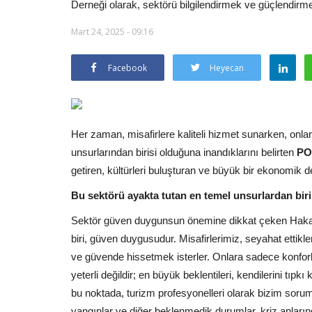
Derneği olarak, sektörü bilgilendirmek ve güçlendirmek
Mart 24, 2025 - 09:16
Facebook
Heyecan
Her zaman, misafirlere kaliteli hizmet sunarken, onla
unsurlarından birisi olduğuna inandıklarını belirten
PO
getiren, kültürleri buluşturan ve büyük bir ekonomik değ
Bu sektörü ayakta tutan en temel unsurlardan bir
Sektör güven duygunsun önemine dikkat çeken Hakan 
biri, güven duygusudur. Misafirlerimiz, seyahat ettikler
ve güvende hissetmek isterler. Onlara sadece konforl
yeterli değildir; en büyük beklentileri, kendilerini tıp
bu noktada, turizm profesyonelleri olarak bizim sorum
yangınlar ve diğer beklenmedik durumlar, kriz anlar