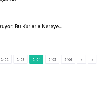
or: Bu Kurlarla Nereye...
2402
2403
2404
2405
2406
›
»