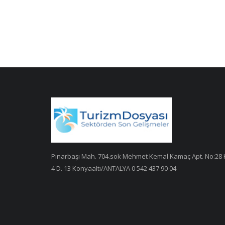
Pınarbaşı Mah. 704.sok Mehmet Kemal Kamaç Apt. No:28 
4 D. 13 Konyaaltı/ANTALYA 0 542 437 90 04