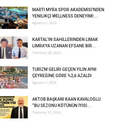
MARTI MYRA SPOR AKADEMİSİ’NDEN
YENİLİKÇİ WELLNESS DENEYİMİ:...
Ağustos 2, 2026
KARTAL’IN SAHİLLERİNDEN LİMAK
LİMRA’YA UZANAN EFSANE BİR...
Temmuz 28, 2026
TURİZM GELİRİ GEÇEN YILIN AYNI
ÇEYREĞİNE GÖRE %2,6 AZALDI
Ağustos 1, 2026
AKTOB BAŞKANI KAAN KAVALOĞLU:
“BU SEZONU KÖTÜNÜN İYİSİ...
Temmuz 31, 2026