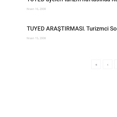
Nisan 16, 2008
TUYED ARAŞTIRMASI. Turizmci Soruy
Nisan 15, 2008
«
‹