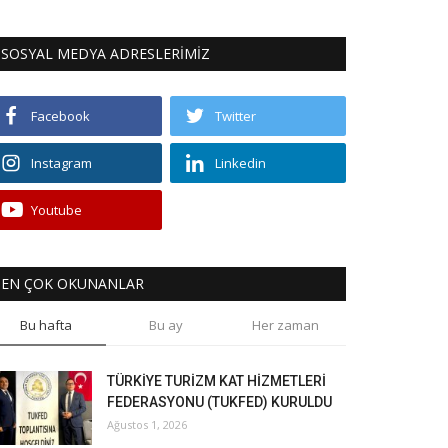
SOSYAL MEDYA ADRESLERİMİZ
Facebook
Twitter
Instagram
Linkedin
Youtube
EN ÇOK OKUNANLAR
Bu hafta
Bu ay
Her zaman
TÜRKİYE TURİZM KAT HİZMETLERİ
FEDERASYONU (TUKFED) KURULDU
Ağustos 1, 2026