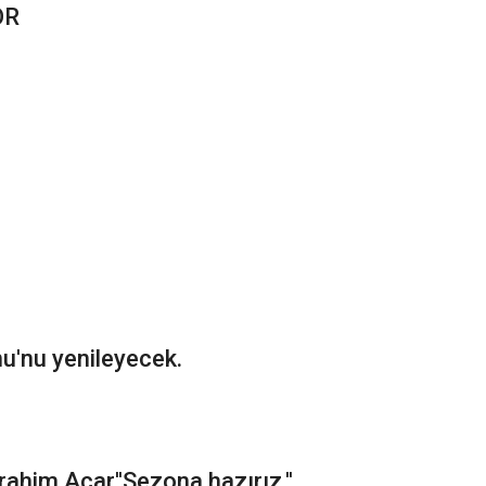
OR
nu'nu yenileyecek.
ahim Acar''Sezona hazırız.''