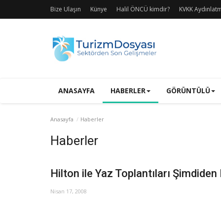
Bize Ulaşın
Künye
Halil ÖNCÜ kimdir?
KVKK Aydınlat
ANASAYFA
HABERLER
GÖRÜNTÜLÜ
Anasayfa
Haberler
Haberler
Hilton ile Yaz Toplantıları Şimdiden
Nisan 17, 2008