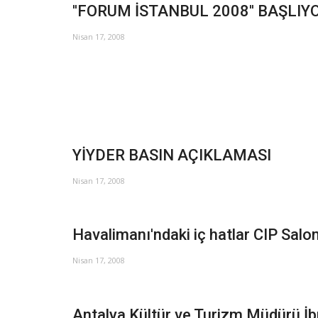
''FORUM İSTANBUL 2008'' BAŞLIY
Nisan 17, 2008
YİYDER BASIN AÇIKLAMASI
Nisan 17, 2008
Havalimanı'ndaki iç hatlar CIP Salo
Nisan 17, 2008
Antalya Kültür ve Turizm Müdürü İbr