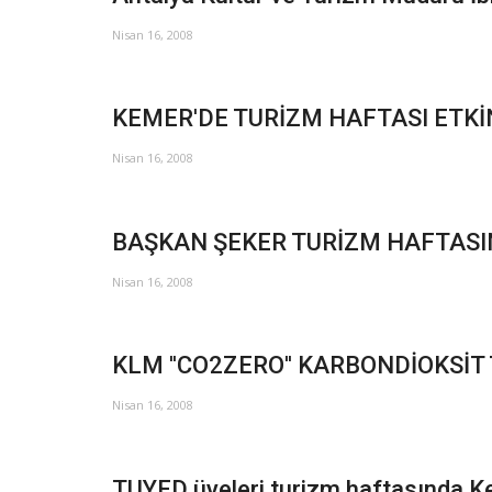
Nisan 16, 2008
KEMER'DE TURİZM HAFTASI ETKİ
Nisan 16, 2008
BAŞKAN ŞEKER TURİZM HAFTASIN
Nisan 16, 2008
KLM ''CO2ZERO'' KARBONDİOKSİT
Nisan 16, 2008
TUYED üyeleri turizm haftasında K