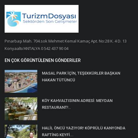
Pınarbaşı Mah. 704.sok Mehmet Kemal Kamaç Apt. No:28 K. 4 D. 13
Konyaaltı/ANTALYA 0 542 437 90 04
EN ÇOK GÖRÜNTÜLENEN GÖNDERILER
MASAL PARK İÇİN, TEŞEKKÜRLER BAŞKAN
HAKAN TÜTÜNCÜ
KÖY KAHVALTISININ ADRESİ: MEYDAN
RESTAURANT!..
HALİL ÖNCÜ YAZIYOR! KÖPRÜLÜ KANYONDA
RAFTİNG KEYFİ...