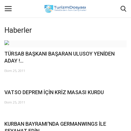
Haberler
Anasayfa
TÜRSAB BAŞKANI BAŞARAN ULUSOY YENİDEN
Bize Ulaşın
ADAY !...
Künye
Ekim 25, 2011
Halil ÖNCÜ kimdir?
VATSO DEPREM İÇİN KRİZ MASASI KURDU
KVKK Aydınlatma Metni
Ekim 25, 2011
Haberler
KURBAN BAYRAMI'NDA GERMANWINGS İLE
Görüntülü
SEYAHAT EDİN