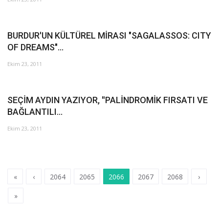
BURDUR'UN KÜLTÜREL MİRASI "SAGALASSOS: CITY
OF DREAMS"...
Ekim 23, 2011
SEÇİM AYDIN YAZIYOR, ''PALİNDROMİK FIRSATI VE
BAĞLANTILI...
Ekim 23, 2011
«
‹
2064
2065
2066
2067
2068
›
»