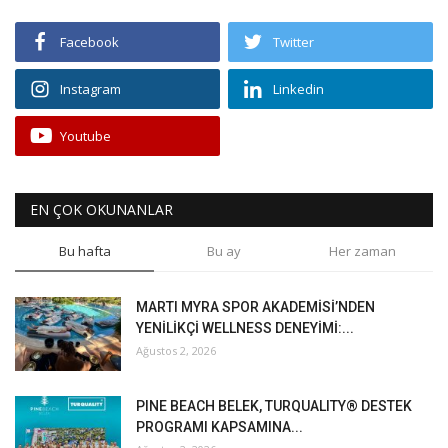
Facebook
Twitter
Instagram
Linkedin
Youtube
EN ÇOK OKUNANLAR
Bu hafta
Bu ay
Her zaman
MARTI MYRA SPOR AKADEMİSİ’NDEN
YENİLİKÇİ WELLNESS DENEYİMİ:...
Ağustos 2, 2026
PINE BEACH BELEK, TURQUALITY® DESTEK
PROGRAMI KAPSAMINA...