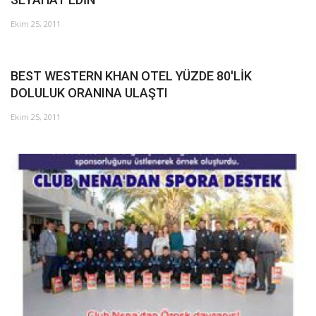
Ekim 25, 2011
Araştırma - İnceleme
Lezzet Durakları
BEST WESTERN KHAN OTEL YÜZDE 80'LİK
DOLULUK ORANINA ULAŞTI
Röportajlar
Ekim 25, 2011
Gezi - Yorum
Sizlerden Gelenler
Yorumlar
Video Tanıtım
Köşe Yazarları