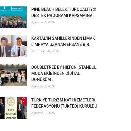
PINE BEACH BELEK, TURQUALITY®
DESTEK PROGRAMI KAPSAMINA...
Ağustos 2, 2026
KARTAL’IN SAHİLLERİNDEN LİMAK
LİMRA’YA UZANAN EFSANE BİR...
Temmuz 28, 2026
DOUBLETREE BY HİLTON İSTANBUL
MODA EKİBİNDEN DİJİTAL
DÖNÜŞÜM...
Ağustos 2, 2026
TÜRKİYE TURİZM KAT HİZMETLERİ
FEDERASYONU (TUKFED) KURULDU
Ağustos 1, 2026