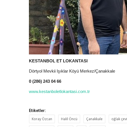
KESTANBOL ET LOKANTASI
Dörtyol Mevkii Işıklar Köyü Merkez/Çanakkale
0 (286) 243 04 66
www.kestanboletlokantasi.com.tr
Etiketler:
Koray Özcan
Halil Öncü
Çanakkale
oğlak çev