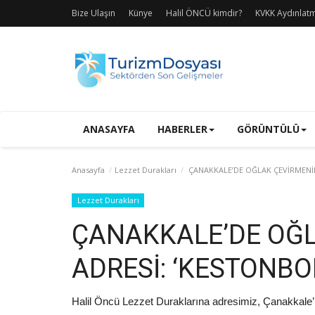
Bize Ulaşın
Künye
Halil ÖNCÜ kimdir?
KVKK Aydınlat
ANASAYFA
HABERLER
GÖRÜNTÜLÜ
Anasayfa
Lezzet Durakları
ÇANAKKALE’DE OĞLAK ÇEVİRMENİN
Lezzet Durakları
ÇANAKKALE’DE OĞ
ADRESİ: ‘KESTONBO
Halil Öncü Lezzet Duraklarına adresimiz, Çanakkale’n