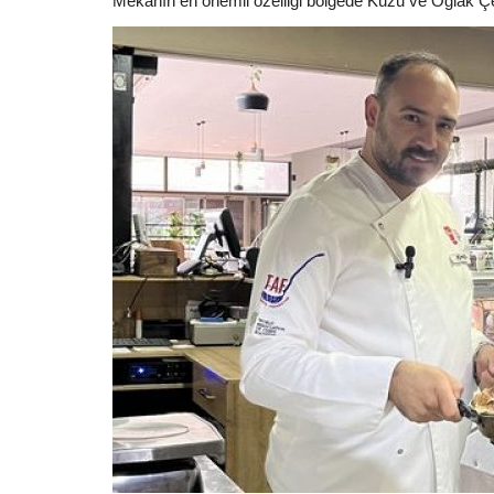
Mekanın en önemli özelliği bölgede Kuzu ve Oğlak Ç