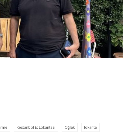
irme
Kestanbol Et Lokantası
Oğlak
lokanta