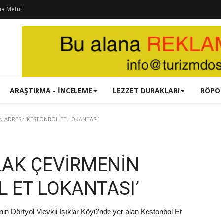
ma Metni
ARAŞTIRMA - İNCELEME
LEZZET DURAKLARI
RÖPO
 ADRESİ: ‘KESTONBOL ET LOKANTASI’
LAK ÇEVİRMENİN
L ET LOKANTASI’
in Dörtyol Mevkii Işıklar Köyü’nde yer alan Kestonbol Et