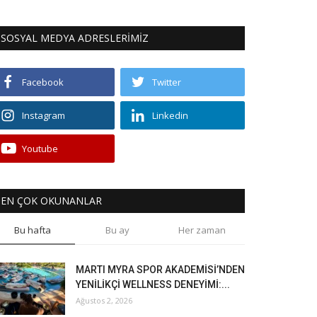
SOSYAL MEDYA ADRESLERİMİZ
Facebook
Twitter
Instagram
Linkedin
Youtube
EN ÇOK OKUNANLAR
Bu hafta
Bu ay
Her zaman
MARTI MYRA SPOR AKADEMİSİ’NDEN
YENİLİKÇİ WELLNESS DENEYİMİ:...
Ağustos 2, 2026