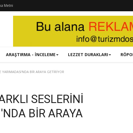
ma Metni
ARAŞTIRMA - İNCELEME
LEZZET DURAKLARI
RÖPO
E YARIMADASI'NDA BİR ARAYA GETİRİYOR
RKLI SESLERİNİ
'NDA BİR ARAYA