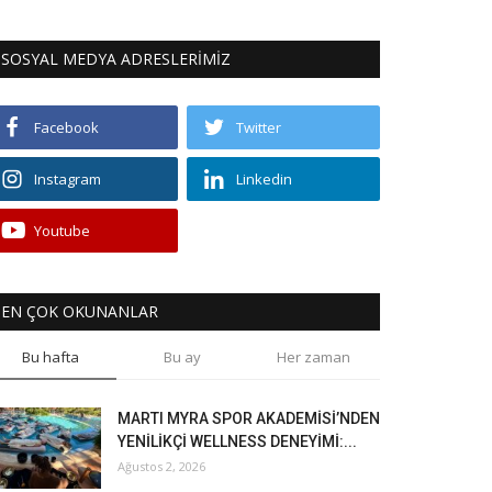
SOSYAL MEDYA ADRESLERİMİZ
Facebook
Twitter
Instagram
Linkedin
Youtube
EN ÇOK OKUNANLAR
Bu hafta
Bu ay
Her zaman
MARTI MYRA SPOR AKADEMİSİ’NDEN
YENİLİKÇİ WELLNESS DENEYİMİ:...
Ağustos 2, 2026