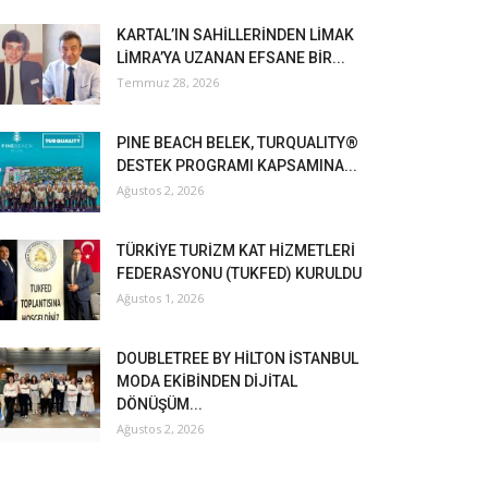
KARTAL’IN SAHİLLERİNDEN LİMAK
LİMRA’YA UZANAN EFSANE BİR...
Temmuz 28, 2026
PINE BEACH BELEK, TURQUALITY®
DESTEK PROGRAMI KAPSAMINA...
Ağustos 2, 2026
TÜRKİYE TURİZM KAT HİZMETLERİ
FEDERASYONU (TUKFED) KURULDU
Ağustos 1, 2026
DOUBLETREE BY HİLTON İSTANBUL
MODA EKİBİNDEN DİJİTAL
DÖNÜŞÜM...
Ağustos 2, 2026