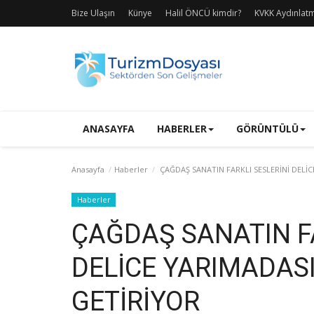
Bize Ulaşın
Künye
Halil ÖNCÜ kimdir?
KVKK Aydınlat
ANASAYFA
HABERLER
GÖRÜNTÜLÜ
Anasayfa
Haberler
ÇAĞDAŞ SANATIN FARKLI SESLERİNİ DELİC
Haberler
ÇAĞDAŞ SANATIN FA
DELİCE YARIMADASI
GETİRİYOR