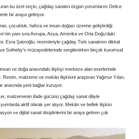
şturan bu özel seçki, çağdaş sanatın özgün yorumlarını Delice
le bir araya getiriyor.
an, çocukluk, hafıza ve insan doğası üzerine geliştirdiği
kiye'nin yanı sıra Avrupa, Asya, Amerika ve Orta Doğu'daki
r. Esra Şatıroğlu, resimleriyle çağdaş Türk sanatının dikkat
’s ve Sotheby’s müzayedelerinde sergilenirken birçok kurumsal
insan ve doğa arasındaki ilişkiyi merkeze alan eserlerinde
or. Resim, malzeme ve mekân ilişkisini araştıran Yağmur Yılan,
lar arasında yeni bağlar kuruyor.
zer, malzemenin ifade gücünü çağdaş sanat diliyle
umlarda aktif olarak yer alıyor. Mekân ve bellek ilişkisi
syon ve dijital sanat disiplinlerini bir araya getiren çok