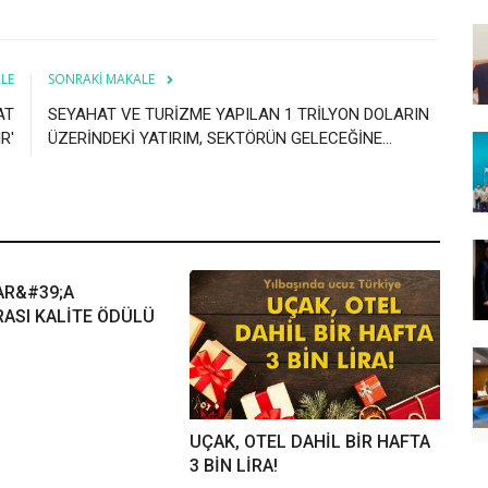
LE
SONRAKI MAKALE
AT
SEYAHAT VE TURİZME YAPILAN 1 TRİLYON DOLARIN
R'
ÜZERİNDEKİ YATIRIM, SEKTÖRÜN GELECEĞİNE...
AR&#39;A
ASI KALİTE ÖDÜLÜ
UÇAK, OTEL DAHİL BİR HAFTA
3 BİN LİRA!