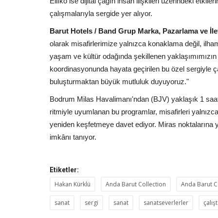
Elifko ise dijital çağın insan ilişkileri üzerindeki etkil
çalışmalarıyla sergide yer alıyor.
Barut Hotels / Band Grup Marka, Pazarlama ve İle
olarak misafirlerimize yalnızca konaklama değil, il
yaşam ve kültür odağında şekillenen yaklaşımımızın 
koordinasyonunda hayata geçirilen bu özel sergiyle çağd
buluşturmaktan büyük mutluluk duyuyoruz."
Bodrum Milas Havalimanı'ndan (BJV) yaklaşık 1 saat
ritmiyle uyumlanan bu programlar, misafirleri yalnızc
yeniden keşfetmeye davet ediyor. Miras noktalarına 
imkânı tanıyor.
Etiketler:
Hakan Kürklü
Anda Barut Collection
Anda Barut C
sanat
sergi
sanat
sanatseverlerler
çalış