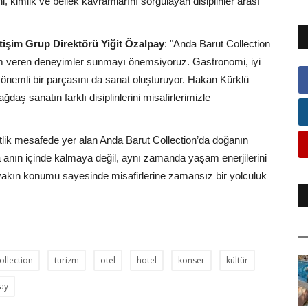
erini, kimlik ve bellek kavramlarını sorgulayan disiplinler arası
tişim Grup Direktörü Yiğit Özalpay
: "Anda Barut Collection
ham veren deneyimler sunmayı önemsiyoruz. Gastronomi, iyi
önemli bir parçasını da sanat oluşturuyor. Hakan Kürklü
aş sanatın farklı disiplinlerini misafirlerimizle
lik mesafede yer alan Anda Barut Collection’da doğanın
a anın içinde kalmaya değil, aynı zamanda yaşam enerjilerini
yakın konumu sayesinde misafirlerine zamansız bir yolculuk
ollection
turizm
otel
hotel
konser
kültür
tay