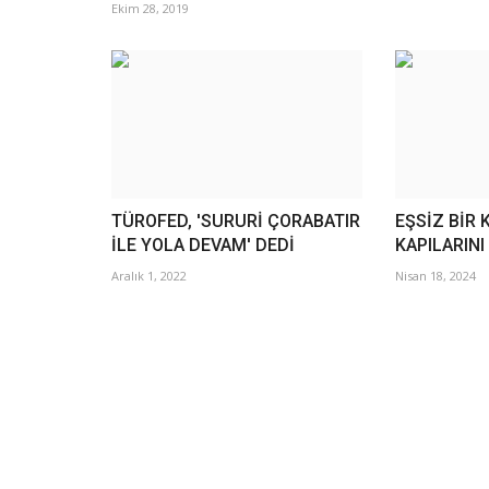
Ekim 28, 2019
TÜROFED, 'SURURİ ÇORABATIR
EŞSİZ BİR
İLE YOLA DEVAM' DEDİ
KAPILARINI
Aralık 1, 2022
Nisan 18, 2024