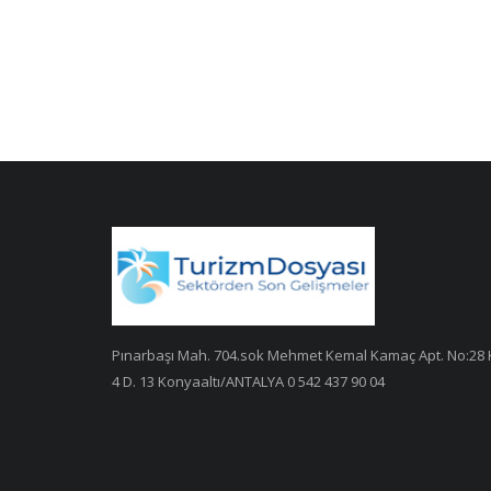
Pınarbaşı Mah. 704.sok Mehmet Kemal Kamaç Apt. No:28 
4 D. 13 Konyaaltı/ANTALYA 0 542 437 90 04