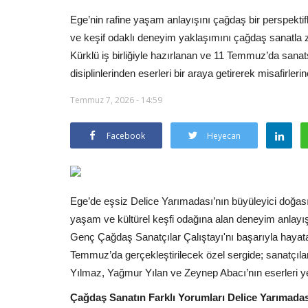
Ege’nin rafine yaşam anlayışını çağdaş bir perspektif
ve keşif odaklı deneyim yaklaşımını çağdaş sanatla
Kürklü iş birliğiyle hazırlanan ve 11 Temmuz’da sanat
disiplinlerinden eserleri bir araya getirerek misafirler
Temmuz 7, 2026 - 14:59
Facebook
Heyecan
Ege’de eşsiz Delice Yarımadası’nın büyüleyici doğ
yaşam ve kültürel keşfi odağına alan deneyim anlayış
Genç Çağdaş Sanatçılar Çalıştayı'nı başarıyla hayata 
Temmuz’da gerçekleştirilecek özel sergide; sanatçılar
Yılmaz, Yağmur Yılan ve Zeynep Abacı’nın eserleri y
Çağdaş Sanatın Farklı Yorumları Delice Yarımada