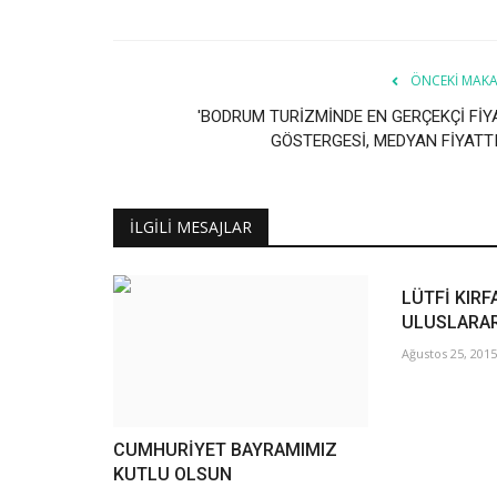
ÖNCEKI MAKA
'BODRUM TURİZMİNDE EN GERÇEKÇİ FİY
GÖSTERGESİ, MEDYAN FİYATTI
İLGILI MESAJLAR
LÜTFİ KIRF
ULUSLARAR
Ağustos 25, 2015
CUMHURİYET BAYRAMIMIZ
KUTLU OLSUN