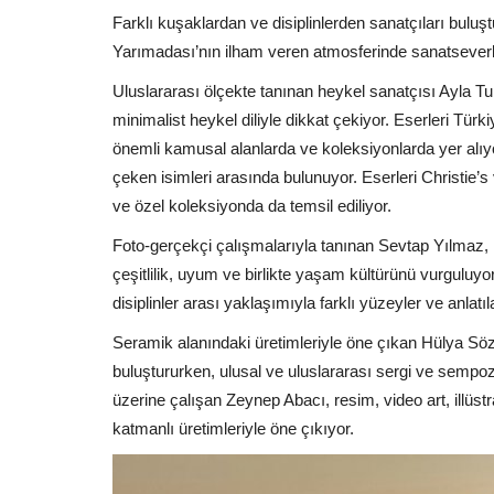
Farklı kuşaklardan ve disiplinlerden sanatçıları bulu
Yarımadası’nın ilham veren atmosferinde sanatseverler
Uluslararası ölçekte tanınan heykel sanatçısı Ayla Tur
minimalist heykel diliyle dikkat çekiyor. Eserleri Tür
önemli kamusal alanlarda ve koleksiyonlarda yer alıyo
çeken isimleri arasında bulunuyor. Eserleri Christie
ve özel koleksiyonda da temsil ediliyor.
Foto-gerçekçi çalışmalarıyla tanınan Sevtap Yılmaz, 
çeşitlilik, uyum ve birlikte yaşam kültürünü vurguluy
disiplinler arası yaklaşımıyla farklı yüzeyler ve anlatı
Seramik alanındaki üretimleriyle öne çıkan Hülya Sö
buluştururken, ulusal ve uluslararası sergi ve sempozy
üzerine çalışan Zeynep Abacı, resim, video art, illüstra
katmanlı üretimleriyle öne çıkıyor.