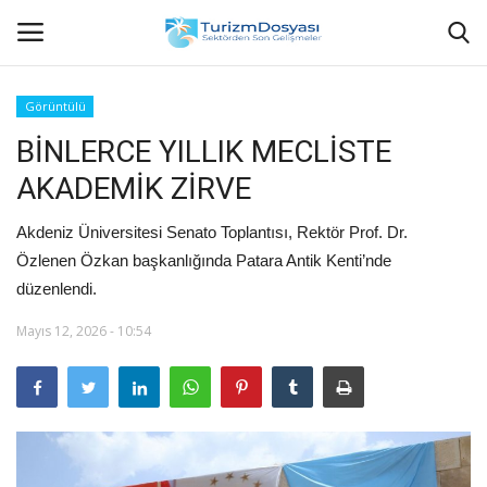
Görüntülü
BİNLERCE YILLIK MECLİSTE
Anasayfa
AKADEMİK ZİRVE
Bize Ulaşın
Akdeniz Üniversitesi Senato Toplantısı, Rektör Prof. Dr.
Künye
Özlenen Özkan başkanlığında Patara Antik Kenti’nde
düzenlendi.
Halil ÖNCÜ kimdir?
Mayıs 12, 2026 - 10:54
KVKK Aydınlatma Metni
Haberler
Görüntülü