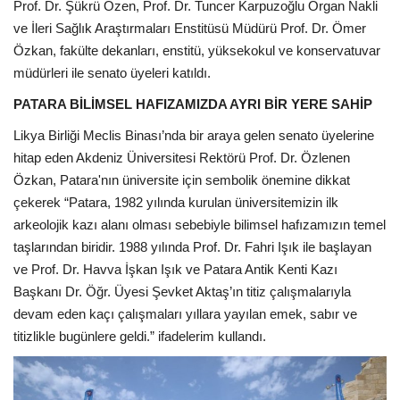
Galeri
Prof. Dr. Şükrü Özen, Prof. Dr. Tuncer Karpuzoğlu Organ Nakli
ve İleri Sağlık Araştırmaları Enstitüsü Müdürü Prof. Dr. Ömer
Özkan, fakülte dekanları, enstitü, yüksekokul ve konservatuvar
müdürleri ile senato üyeleri katıldı.
PATARA BİLİMSEL HAFIZAMIZDA AYRI BİR YERE SAHİP
Likya Birliği Meclis Binası’nda bir araya gelen senato üyelerine
hitap eden Akdeniz Üniversitesi Rektörü Prof. Dr. Özlenen
Özkan, Patara'nın üniversite için sembolik önemine dikkat
çekerek “Patara, 1982 yılında kurulan üniversitemizin ilk
arkeolojik kazı alanı olması sebebiyle bilimsel hafızamızın temel
taşlarından biridir. 1988 yılında Prof. Dr. Fahri Işık ile başlayan
ve Prof. Dr. Havva İşkan Işık ve Patara Antik Kenti Kazı
Başkanı Dr. Öğr. Üyesi Şevket Aktaş’ın titiz çalışmalarıyla
devam eden kaçı çalışmaları yıllara yayılan emek, sabır ve
titizlikle bugünlere geldi.” ifadelerim kullandı.