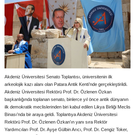
Araştırma - İnceleme
Lezzet Durakları
Röportajlar
Gezi - Yorum
Sizlerden Gelenler
Akdeniz Üniversitesi Senato Toplantısı, üniversitenin ilk
arkeolojik kazı alanı olan Patara Antik Kenti’nde gerçekleştirildi.
Yorumlar
Akdeniz Üniversitesi Rektörü Prof. Dr. Özlenen Özkan
başkanlığında toplanan senato, binlerce yıl önce antik dünyanın
Video Tanıtım
ilk demokratik meclislerinden biri kabul edilen Likya Birliği Meclis
Binası’nda bir araya geldi. Toplantıya Akdeniz Üniversitesi
Köşe Yazarları
Rektörü Prof. Dr. Özlenen Özkan’ın yanı sıra Rektör
Yardımcıları Prof. Dr. Ayşe Gülbin Arıcı, Prof. Dr. Cengiz Toker,