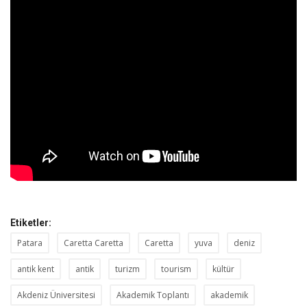
Etiketler:
Patara
Caretta Caretta
Caretta
yuva
deniz
antik kent
antik
turizm
tourism
kültür
Akdeniz Üniversitesi
Akademik Toplantı
akademik