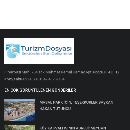
Pınarbaşı Mah. 704.sok Mehmet Kemal Kamaç Apt. No:28 K. 4 D. 13
Konyaaltı/ANTALYA 0 542 437 90 04
EN ÇOK GÖRÜNTÜLENEN GÖNDERILER
MASAL PARK İÇİN, TEŞEKKÜRLER BAŞKAN
HAKAN TÜTÜNCÜ
KÖY KAHVALTISININ ADRESİ: MEYDAN