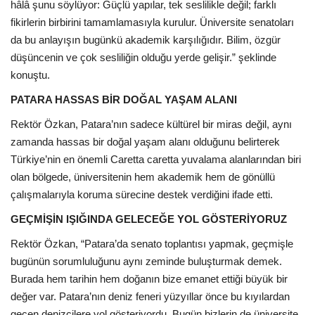
hâlâ şunu söylüyor: Güçlü yapılar, tek seslilikle değil; farklı
fikirlerin birbirini tamamlamasıyla kurulur. Üniversite senatoları
da bu anlayışın bugünkü akademik karşılığıdır. Bilim, özgür
düşüncenin ve çok sesliliğin olduğu yerde gelişir.” şeklinde
konuştu.
PATARA HASSAS BİR DOĞAL YAŞAM ALANI
Rektör Özkan, Patara’nın sadece kültürel bir miras değil, aynı
zamanda hassas bir doğal yaşam alanı olduğunu belirterek
Türkiye’nin en önemli Caretta caretta yuvalama alanlarından biri
olan bölgede, üniversitenin hem akademik hem de gönüllü
çalışmalarıyla koruma sürecine destek verdiğini ifade etti.
GEÇMİŞİN IŞIĞINDA GELECEĞE YOL GÖSTERİYORUZ
Rektör Özkan, “Patara’da senato toplantısı yapmak, geçmişle
bugünün sorumluluğunu aynı zeminde buluşturmak demek.
Burada hem tarihin hem doğanın bize emanet ettiği büyük bir
değer var. Patara’nın deniz feneri yüzyıllar önce bu kıyılardan
geçen denizcilere yol gösteriyordu. Bugün bizlerin de üniversite