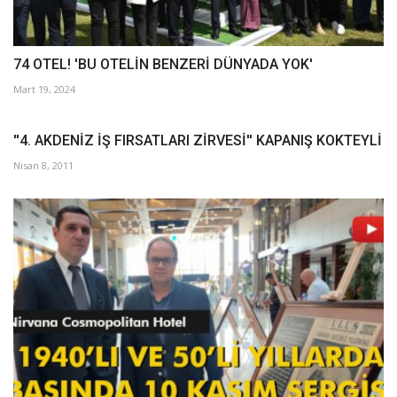
74 OTEL! 'BU OTELİN BENZERİ DÜNYADA YOK'
Mart 19, 2024
''4. AKDENİZ İŞ FIRSATLARI ZİRVESİ'' KAPANIŞ KOKTEYLİ
Nisan 8, 2011