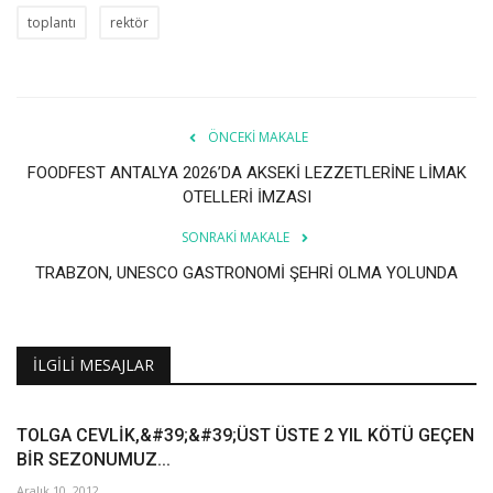
toplantı
rektör
ÖNCEKI MAKALE
FOODFEST ANTALYA 2026’DA AKSEKİ LEZZETLERİNE LİMAK
OTELLERİ İMZASI
SONRAKI MAKALE
TRABZON, UNESCO GASTRONOMİ ŞEHRİ OLMA YOLUNDA
İLGILI MESAJLAR
TOLGA CEVLİK,&#39;&#39;ÜST ÜSTE 2 YIL KÖTÜ GEÇEN
BİR SEZONUMUZ...
Aralık 10, 2012