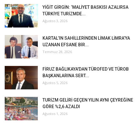
YİĞİT GİRGİN: ‘MALİYET BASKISI AZALIRSA
TÜRKİYE TURİZMDE...
Ağustos 3, 2026
KARTAL’IN SAHİLLERİNDEN LİMAK LİMRA’YA
UZANAN EFSANE BİR...
Temmuz 28, 2026
FİRUZ BAĞLIKAYA'DAN TÜROFED VE TÜROB
BAŞKANLARINA SERT...
Ağustos 5, 2026
TURİZM GELİRİ GEÇEN YILIN AYNI ÇEYREĞİNE
GÖRE %2,6 AZALDI
Ağustos 1, 2026