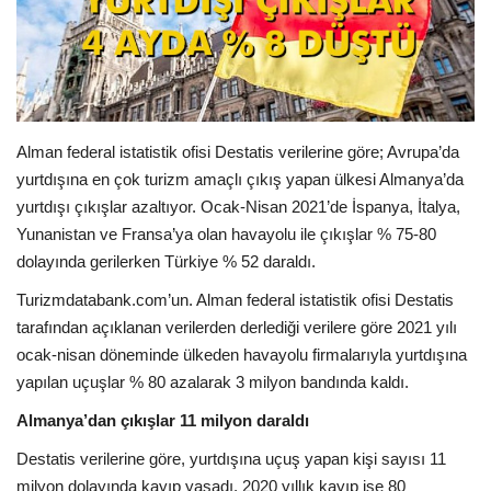
Araştırma - İnceleme
Lezzet Durakları
Alman federal istatistik ofisi Destatis verilerine göre; Avrupa’da
Röportajlar
yurtdışına en çok turizm amaçlı çıkış yapan ülkesi Almanya’da
yurtdışı çıkışlar azaltıyor. Ocak-Nisan 2021’de İspanya, İtalya,
Gezi - Yorum
Yunanistan ve Fransa’ya olan havayolu ile çıkışlar % 75-80
dolayında gerilerken Türkiye % 52 daraldı.
Sizlerden Gelenler
Turizmdatabank.com’un. Alman federal istatistik ofisi Destatis
Yorumlar
tarafından açıklanan verilerden derlediği verilere göre 2021 yılı
ocak-nisan döneminde ülkeden havayolu firmalarıyla yurtdışına
yapılan uçuşlar % 80 azalarak 3 milyon bandında kaldı.
Video Tanıtım
Almanya’dan çıkışlar 11 milyon daraldı
Köşe Yazarları
Destatis verilerine göre, yurtdışına uçuş yapan kişi sayısı 11
milyon dolayında kayıp yaşadı. 2020 yıllık kayıp ise 80