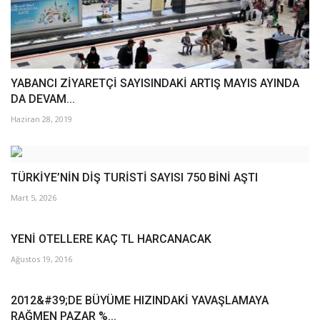
YABANCI ZİYARETÇİ SAYISINDAKİ ARTIŞ MAYIS AYINDA
DA DEVAM...
Haziran 28, 2019
TÜRKİYE’NİN DİŞ TURİSTİ SAYISI 750 BİNİ AŞTI
Mart 5, 2026
YENİ OTELLERE KAÇ TL HARCANACAK
Ağustos 19, 2016
2012&#39;DE BÜYÜME HIZINDAKİ YAVAŞLAMAYA
RAĞMEN PAZAR %...