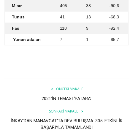
Mısır
405
38
-90,6
Tunus
41
13
-68,3
Fas
118
9
-92,4
Yunan adaları
7
1
-85,7
ÖNCEKI MAKALE
2021’İN TEMASI ‘PATARA’
SONRAKI MAKALE
İNKAY’DAN MANAVGAT'TA DEV BULUŞMA: 305. ETKİNLİK
BAŞARIYLA TAMAMLANDI