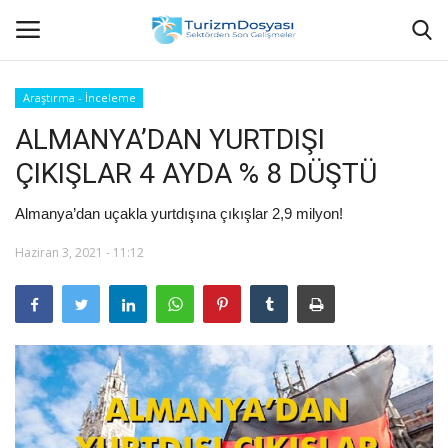
Araştırma - İnceleme
ALMANYA’DAN YURTDIŞI
Anasayfa
ÇIKIŞLAR 4 AYDA % 8 DÜŞTÜ
Bize Ulaşın
Almanya’dan uçakla yurtdışına çıkışlar 2,9 milyon!
Künye
Haziran 3, 2021 - 11:12
Halil ÖNCÜ kimdir?
KVKK Aydınlatma Metni
Haberler
Görüntülü