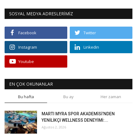
SOSYAL MEDYA ADRESLERİMİZ
Facebook
Twitter
Instagram
Linkedin
Youtube
EN ÇOK OKUNANLAR
Bu hafta
Bu ay
Her zaman
MARTI MYRA SPOR AKADEMİSİ’NDEN
YENİLİKÇİ WELLNESS DENEYİMİ:...
Ağustos 2, 2026