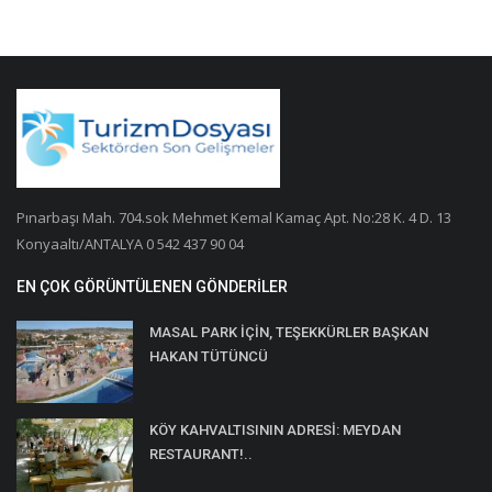
Pınarbaşı Mah. 704.sok Mehmet Kemal Kamaç Apt. No:28 K. 4 D. 13
Konyaaltı/ANTALYA 0 542 437 90 04
EN ÇOK GÖRÜNTÜLENEN GÖNDERILER
MASAL PARK İÇİN, TEŞEKKÜRLER BAŞKAN
HAKAN TÜTÜNCÜ
KÖY KAHVALTISININ ADRESİ: MEYDAN
RESTAURANT!..