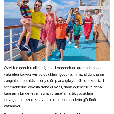
Araştırma - İnceleme
Lezzet Durakları
Röportajlar
Gezi - Yorum
Sizlerden Gelenler
Özellikle çocuklu aileler için tatil seçenekleri arasında hızla
yükselen kruvaziyer yolculukları, çocukların hayal dünyasını
Yorumlar
zenginleştiren aktiviteleriyle ön plana çıkıyor. Geleneksel tatil
seçeneklerine kıyasla daha güvenli, daha eğlenceli ve daha
Video Tanıtım
kapsamlı bir deneyim sunan cruise’lar, artık çocukların
ihtiyaçlarını merkeze alan bir konseptle ailelerin gönlünü
Köşe Yazarları
kazanıyor.