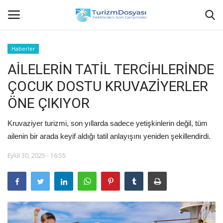
Haberler
AİLELERİN TATİL TERCİHLERİNDE
Anasayfa
ÇOCUK DOSTU KRUVAZİYERLER
Bize Ulaşın
ÖNE ÇIKIYOR
Künye
Kruvaziyer turizmi, son yıllarda sadece yetişkinlerin değil, tüm
ailenin bir arada keyif aldığı tatil anlayışını yeniden şekillendirdi.
Halil ÖNCÜ kimdir?
Eylül 30, 2025 - 16:55
KVKK Aydınlatma Metni
Haberler
Görüntülü