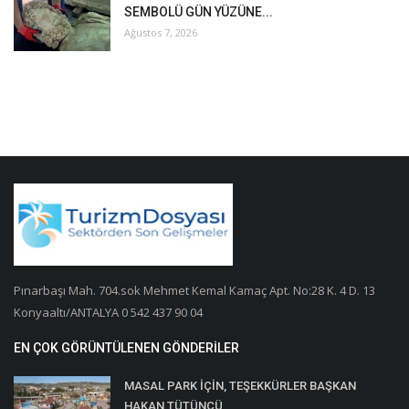
SEMBOLÜ GÜN YÜZÜNE...
Ağustos 7, 2026
Pınarbaşı Mah. 704.sok Mehmet Kemal Kamaç Apt. No:28 K. 4 D. 13
Konyaaltı/ANTALYA 0 542 437 90 04
EN ÇOK GÖRÜNTÜLENEN GÖNDERILER
MASAL PARK İÇİN, TEŞEKKÜRLER BAŞKAN
HAKAN TÜTÜNCÜ