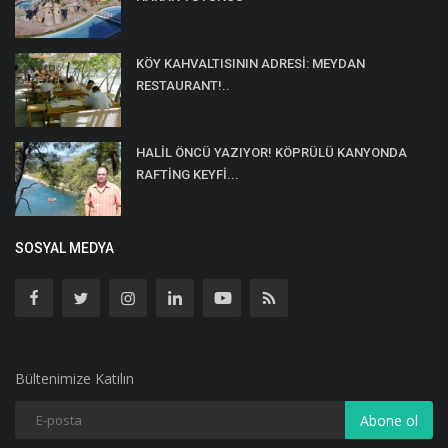
KÖY KAHVALTISININ ADRESİ: MEYDAN
RESTAURANT!..
HALİL ÖNCÜ YAZIYOR! KÖPRÜLÜ KANYONDA
RAFTİNG KEYFİ...
SOSYAL MEDYA
Bültenimize Katılın
Abone ol