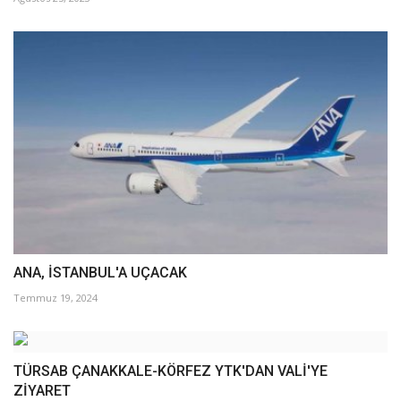
ANA, İSTANBUL'A UÇACAK
Temmuz 19, 2024
TÜRSAB ÇANAKKALE-KÖRFEZ YTK'DAN VALİ'YE
ZİYARET