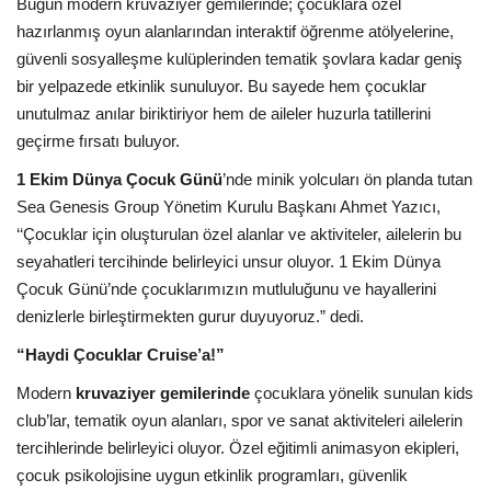
Galeri
Bugün modern kruvaziyer gemilerinde; çocuklara özel
hazırlanmış oyun alanlarından interaktif öğrenme atölyelerine,
güvenli sosyalleşme kulüplerinden tematik şovlara kadar geniş
bir yelpazede etkinlik sunuluyor. Bu sayede hem çocuklar
unutulmaz anılar biriktiriyor hem de aileler huzurla tatillerini
geçirme fırsatı buluyor.
1 Ekim Dünya Çocuk Günü
’nde minik yolcuları ön planda tutan
Sea Genesis Group Yönetim Kurulu Başkanı Ahmet Yazıcı,
‘‘Çocuklar için oluşturulan özel alanlar ve aktiviteler, ailelerin bu
seyahatleri tercihinde belirleyici unsur oluyor. 1 Ekim Dünya
Çocuk Günü’nde çocuklarımızın mutluluğunu ve hayallerini
denizlerle birleştirmekten gurur duyuyoruz.” dedi.
“Haydi Çocuklar Cruise’a!”
Modern
kruvaziyer gemilerinde
çocuklara yönelik sunulan kids
club’lar, tematik oyun alanları, spor ve sanat aktiviteleri ailelerin
tercihlerinde belirleyici oluyor. Özel eğitimli animasyon ekipleri,
çocuk psikolojisine uygun etkinlik programları, güvenlik