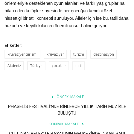
önlemleriyle desteklenen oyun alanları ve farklı yaş gruplarına
hitap eden kulüpler sayesinde her çocuğun kendini özel
hissettiği bir tatil konsepti sunuluyor. Aileler için ise bu, tatili daha
huzurlu ve keyifli kılan en önemli unsur haline geliyor.
Etiketler:
kruvaziyer turizmi
kruvaziyer
turizm
destinasyon
Akdeniz
Türkiye
çocuklar
tatil
ÖNCEKI MAKALE
PHASELİS FESTİVALİ’NDE BİNLERCE YILLIK TARİH MÜZİKLE
BULUŞTU
SONRAKI MAKALE
CULLINAN BELEK’TE BAŞARININ MERKEZİNDE İNSAN VAR!