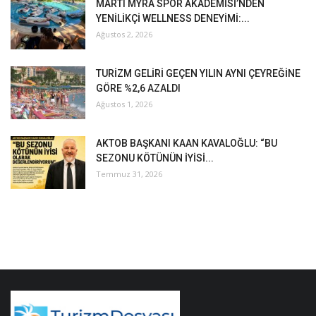
MARTI MYRA SPOR AKADEMİSİ’NDEN
YENİLİKÇİ WELLNESS DENEYİMİ:...
Ağustos 2, 2026
TURİZM GELİRİ GEÇEN YILIN AYNI ÇEYREĞİNE
GÖRE %2,6 AZALDI
Ağustos 1, 2026
AKTOB BAŞKANI KAAN KAVALOĞLU: “BU
SEZONU KÖTÜNÜN İYİSİ...
Temmuz 31, 2026