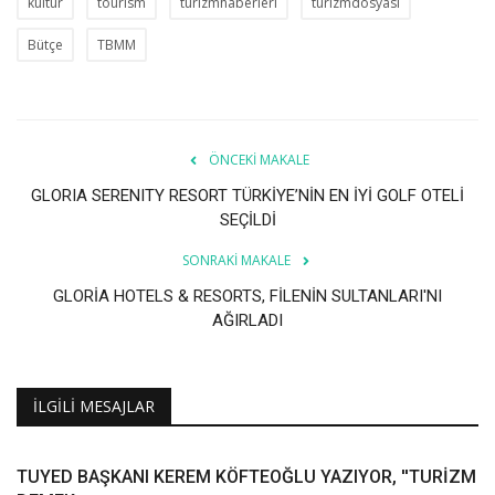
kültür
tourism
turizmhaberleri
turizmdosyası
Bütçe
TBMM
ÖNCEKI MAKALE
GLORIA SERENITY RESORT TÜRKİYE’NİN EN İYİ GOLF OTELİ
SEÇİLDİ
SONRAKI MAKALE
GLORİA HOTELS & RESORTS, FİLENİN SULTANLARI'NI
AĞIRLADI
İLGILI MESAJLAR
TUYED BAŞKANI KEREM KÖFTEOĞLU YAZIYOR, ''TURİZM