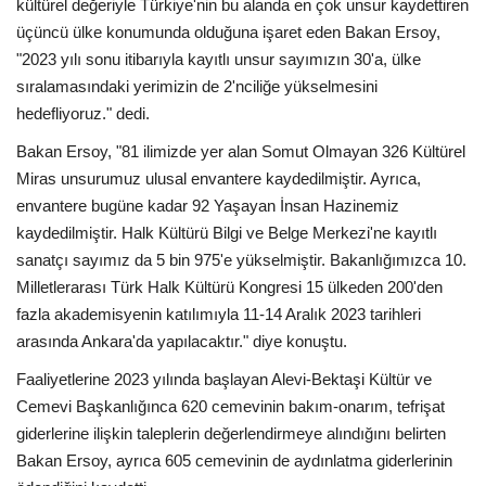
kültürel değeriyle Türkiye'nin bu alanda en çok unsur kaydettiren
üçüncü ülke konumunda olduğuna işaret eden Bakan Ersoy,
"2023 yılı sonu itibarıyla kayıtlı unsur sayımızın 30'a, ülke
sıralamasındaki yerimizin de 2'nciliğe yükselmesini
hedefliyoruz." dedi.
Bakan Ersoy, "81 ilimizde yer alan Somut Olmayan 326 Kültürel
Miras unsurumuz ulusal envantere kaydedilmiştir. Ayrıca,
envantere bugüne kadar 92 Yaşayan İnsan Hazinemiz
kaydedilmiştir. Halk Kültürü Bilgi ve Belge Merkezi'ne kayıtlı
sanatçı sayımız da 5 bin 975'e yükselmiştir. Bakanlığımızca 10.
Milletlerarası Türk Halk Kültürü Kongresi 15 ülkeden 200'den
fazla akademisyenin katılımıyla 11-14 Aralık 2023 tarihleri
arasında Ankara'da yapılacaktır." diye konuştu.
Faaliyetlerine 2023 yılında başlayan Alevi-Bektaşi Kültür ve
Cemevi Başkanlığınca 620 cemevinin bakım-onarım, tefrişat
giderlerine ilişkin taleplerin değerlendirmeye alındığını belirten
Bakan Ersoy, ayrıca 605 cemevinin de aydınlatma giderlerinin