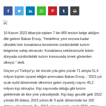
Araştırma - İnceleme
Lezzet Durakları
10 Kasım 2023 itibarıyla toplam 7 bin 805 tesisin belge aldığını
Röportajlar
dile getiren Bakan Ersoy, "Hedefimiz yeni sezona kadar
ülkedeki tüm konaklama tesislerinin sürdürülebilir turizm
Gezi - Yorum
belgesine sahip olmasıdır. Konaklama sektörümüzle bütün
dünyada sürdürülebilir turizm konusunda örnek gösterilen
Sizlerden Gelenler
ülkeyiz." dedi.
Yorumlar
Geçen yıl Türkiye'yi, bir önceki yıla göre yüzde 71 artışla 51,4
milyon kişinin ziyaret ettiğini anımsatan Bakan Ersoy , "2023 yılı
ocak-eylül döneminde ülkemize gelen ziyaretçi sayısı 45,2
Video Tanıtım
milyon kişi olmuştur. Kişi sayısında olduğu gibi turizm
gelirlerinde de ibre yine yükseliştedir. Kişi başı gecelik gelir 2022
Köşe Yazarları
yılında 89 dolara, 2023 yılının ilk 9 aylık döneminde ise 100