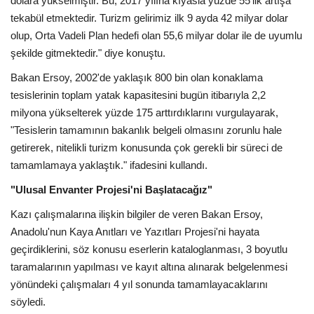
dolara yükselmiştir. Bu, 2017 yılına kıyasla yüzde 55’lik artışa
Galeri
tekabül etmektedir. Turizm gelirimiz ilk 9 ayda 42 milyar dolar
olup, Orta Vadeli Plan hedefi olan 55,6 milyar dolar ile de uyumlu
şekilde gitmektedir." diye konuştu.
Bakan Ersoy, 2002'de yaklaşık 800 bin olan konaklama
tesislerinin toplam yatak kapasitesini bugün itibarıyla 2,2
milyona yükselterek yüzde 175 arttırdıklarını vurgulayarak,
"Tesislerin tamamının bakanlık belgeli olmasını zorunlu hale
getirerek, nitelikli turizm konusunda çok gerekli bir süreci de
tamamlamaya yaklaştık." ifadesini kullandı.
"Ulusal Envanter Projesi'ni Başlatacağız"
Kazı çalışmalarına ilişkin bilgiler de veren Bakan Ersoy,
Anadolu'nun Kaya Anıtları ve Yazıtları Projesi'ni hayata
geçirdiklerini, söz konusu eserlerin kataloglanması, 3 boyutlu
taramalarının yapılması ve kayıt altına alınarak belgelenmesi
yönündeki çalışmaları 4 yıl sonunda tamamlayacaklarını
söyledi.