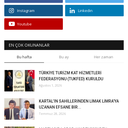
Instagram
Linkedin
Youtube
EN ÇOK OKUNANLAR
Bu hafta
Bu ay
Her zaman
TÜRKİYE TURİZM KAT HİZMETLERİ
FEDERASYONU (TUKFED) KURULDU
Ağustos 1, 2026
KARTAL’IN SAHİLLERİNDEN LİMAK LİMRA’YA
UZANAN EFSANE BİR...
Temmuz 28, 2026