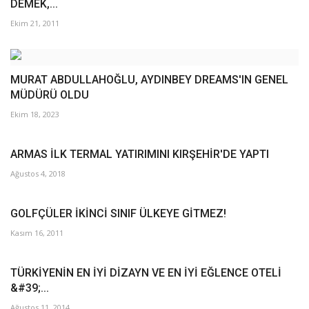
DEMEK,...
Ekim 21, 2011
MURAT ABDULLAHOĞLU, AYDINBEY DREAMS'IN GENEL
MÜDÜRÜ OLDU
Ekim 18, 2023
ARMAS İLK TERMAL YATIRIMINI KIRŞEHİR'DE YAPTI
Ağustos 4, 2018
GOLFÇÜLER İKİNCİ SINIF ÜLKEYE GİTMEZ!
Kasım 16, 2011
TÜRKİYENİN EN İYİ DİZAYN VE EN İYİ EĞLENCE OTELİ
&#39;...
Ağustos 11, 2014