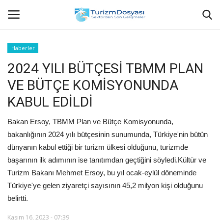
Haberler
2024 YILI BÜTÇESİ TBMM PLAN
Anasayfa
VE BÜTÇE KOMİSYONUNDA
Bize Ulaşın
KABUL EDİLDİ
Künye
Bakan Ersoy, TBMM Plan ve Bütçe Komisyonunda,
bakanlığının 2024 yılı bütçesinin sunumunda, Türkiye'nin bütün
Halil ÖNCÜ kimdir?
dünyanın kabul ettiği bir turizm ülkesi olduğunu, turizmde
başarının ilk adımının ise tanıtımdan geçtiğini söyledi.Kültür ve
KVKK Aydınlatma Metni
Turizm Bakanı Mehmet Ersoy, bu yıl ocak-eylül döneminde
Türkiye'ye gelen ziyaretçi sayısının 45,2 milyon kişi olduğunu
Haberler
belirtti.
Görüntülü
Kasım 16, 2023 - 07:39