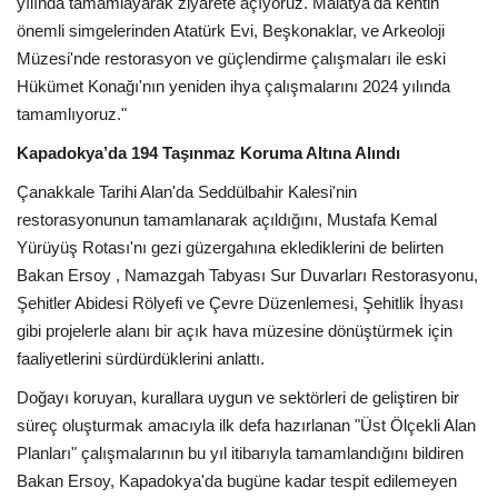
yılında tamamlayarak ziyarete açıyoruz. Malatya'da kentin
önemli simgelerinden Atatürk Evi, Beşkonaklar, ve Arkeoloji
Müzesi'nde restorasyon ve güçlendirme çalışmaları ile eski
Hükümet Konağı'nın yeniden ihya çalışmalarını 2024 yılında
tamamlıyoruz."
Kapadokya’da 194 Taşınmaz Koruma Altına Alındı
Çanakkale Tarihi Alan'da Seddülbahir Kalesi'nin
restorasyonunun tamamlanarak açıldığını, Mustafa Kemal
Yürüyüş Rotası'nı gezi güzergahına eklediklerini de belirten
Bakan Ersoy , Namazgah Tabyası Sur Duvarları Restorasyonu,
Şehitler Abidesi Rölyefi ve Çevre Düzenlemesi, Şehitlik İhyası
gibi projelerle alanı bir açık hava müzesine dönüştürmek için
faaliyetlerini sürdürdüklerini anlattı.
Doğayı koruyan, kurallara uygun ve sektörleri de geliştiren bir
süreç oluşturmak amacıyla ilk defa hazırlanan "Üst Ölçekli Alan
Planları" çalışmalarının bu yıl itibarıyla tamamlandığını bildiren
Bakan Ersoy, Kapadokya'da bugüne kadar tespit edilemeyen