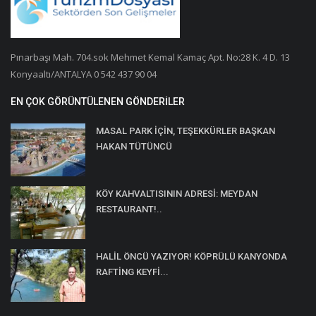
Pınarbaşı Mah. 704.sok Mehmet Kemal Kamaç Apt. No:28 K. 4 D. 13
Konyaaltı/ANTALYA 0 542 437 90 04
EN ÇOK GÖRÜNTÜLENEN GÖNDERILER
MASAL PARK İÇİN, TEŞEKKÜRLER BAŞKAN
HAKAN TÜTÜNCÜ
KÖY KAHVALTISININ ADRESİ: MEYDAN
RESTAURANT!..
HALİL ÖNCÜ YAZIYOR! KÖPRÜLÜ KANYONDA
RAFTİNG KEYFİ...