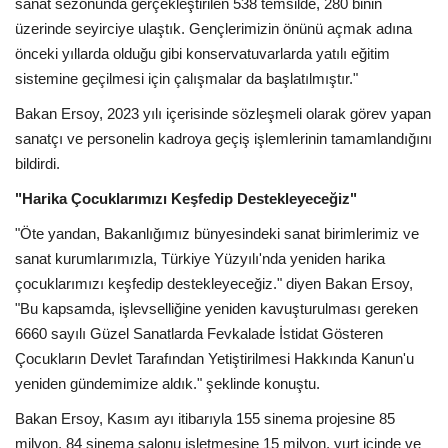
sanat sezonunda gerçekleştirilen 538 temsilde, 280 binin
üzerinde seyirciye ulaştık. Gençlerimizin önünü açmak adına
önceki yıllarda olduğu gibi konservatuvarlarda yatılı eğitim
sistemine geçilmesi için çalışmalar da başlatılmıştır."
Bakan Ersoy, 2023 yılı içerisinde sözleşmeli olarak görev yapan
sanatçı ve personelin kadroya geçiş işlemlerinin tamamlandığını
bildirdi.
"Harika Çocuklarımızı Keşfedip Destekleyeceğiz"
"Öte yandan, Bakanlığımız bünyesindeki sanat birimlerimiz ve
sanat kurumlarımızla, Türkiye Yüzyılı'nda yeniden harika
çocuklarımızı keşfedip destekleyeceğiz." diyen Bakan Ersoy,
"Bu kapsamda, işlevselliğine yeniden kavuşturulması gereken
6660 sayılı Güzel Sanatlarda Fevkalade İstidat Gösteren
Çocukların Devlet Tarafından Yetiştirilmesi Hakkında Kanun'u
yeniden gündemimize aldık." şeklinde konuştu.
Bakan Ersoy, Kasım ayı itibarıyla 155 sinema projesine 85
milyon, 84 sinema salonu işletmesine 15 milyon, yurt içinde ve