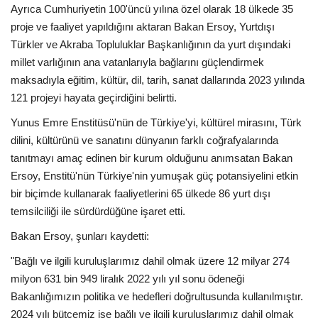
Ayrıca Cumhuriyetin 100'üncü yılına özel olarak 18 ülkede 35
proje ve faaliyet yapıldığını aktaran Bakan Ersoy, Yurtdışı
Türkler ve Akraba Topluluklar Başkanlığının da yurt dışındaki
millet varlığının ana vatanlarıyla bağlarını güçlendirmek
maksadıyla eğitim, kültür, dil, tarih, sanat dallarında 2023 yılında
121 projeyi hayata geçirdiğini belirtti.
Yunus Emre Enstitüsü'nün de Türkiye'yi, kültürel mirasını, Türk
dilini, kültürünü ve sanatını dünyanın farklı coğrafyalarında
tanıtmayı amaç edinen bir kurum olduğunu anımsatan Bakan
Ersoy, Enstitü'nün Türkiye'nin yumuşak güç potansiyelini etkin
bir biçimde kullanarak faaliyetlerini 65 ülkede 86 yurt dışı
temsilciliği ile sürdürdüğüne işaret etti.
Bakan Ersoy, şunları kaydetti:
"Bağlı ve ilgili kuruluşlarımız dahil olmak üzere 12 milyar 274
milyon 631 bin 949 liralık 2022 yılı yıl sonu ödeneği
Bakanlığımızın politika ve hedefleri doğrultusunda kullanılmıştır.
2024 yılı bütçemiz ise bağlı ve ilgili kuruluşlarımız dahil olmak