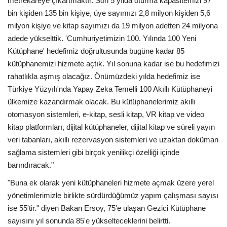
metrekareye çıkartmaktır. Son 5 yılda oturma kapasitemizi 97
bin kişiden 135 bin kişiye, üye sayımızı 2,8 milyon kişiden 5,6
milyon kişiye ve kitap sayımızı da 19 milyon adetten 24 milyona
adede yükselttik. 'Cumhuriyetimizin 100. Yılında 100 Yeni
Kütüphane' hedefimiz doğrultusunda bugüne kadar 85
kütüphanemizi hizmete açtık. Yıl sonuna kadar ise bu hedefimizi
rahatlıkla aşmış olacağız. Önümüzdeki yılda hedefimiz ise
Türkiye Yüzyılı'nda Yapay Zeka Temelli 100 Akıllı Kütüphaneyi
ülkemize kazandırmak olacak. Bu kütüphanelerimiz akıllı
otomasyon sistemleri, e-kitap, sesli kitap, VR kitap ve video
kitap platformları, dijital kütüphaneler, dijital kitap ve süreli yayın
veri tabanları, akıllı rezervasyon sistemleri ve uzaktan doküman
sağlama sistemleri gibi birçok yenilikçi özelliği içinde
barındıracak."
"Buna ek olarak yeni kütüphaneleri hizmete açmak üzere yerel
yönetimlerimizle birlikte sürdürdüğümüz yapım çalışması sayısı
ise 55'tir." diyen Bakan Ersoy, 75'e ulaşan Gezici Kütüphane
sayısını yıl sonunda 85'e yükselteceklerini belirtti.