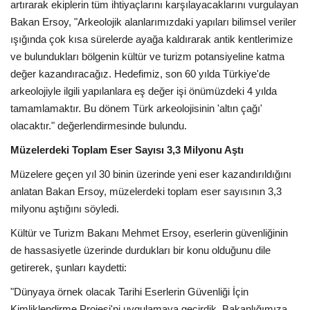
artırarak ekiplerin tüm ihtiyaçlarını karşılayacaklarını vurgulayan
Bakan Ersoy, "Arkeolojik alanlarımızdaki yapıları bilimsel veriler
ışığında çok kısa sürelerde ayağa kaldırarak antik kentlerimize
ve bulundukları bölgenin kültür ve turizm potansiyeline katma
değer kazandıracağız. Hedefimiz, son 60 yılda Türkiye'de
arkeolojiyle ilgili yapılanlara eş değer işi önümüzdeki 4 yılda
tamamlamaktır. Bu dönem Türk arkeolojisinin 'altın çağı'
olacaktır." değerlendirmesinde bulundu.
Müzelerdeki Toplam Eser Sayısı 3,3 Milyonu Aştı
Müzelere geçen yıl 30 binin üzerinde yeni eser kazandırıldığını
anlatan Bakan Ersoy, müzelerdeki toplam eser sayısının 3,3
milyonu aştığını söyledi.
Kültür ve Turizm Bakanı Mehmet Ersoy, eserlerin güvenliğinin
de hassasiyetle üzerinde durdukları bir konu olduğunu dile
getirerek, şunları kaydetti:
"Dünyaya örnek olacak Tarihi Eserlerin Güvenliği İçin
Kimliklendirme Projesi'ni uygulamaya geçirdik. Bakanlığımıza