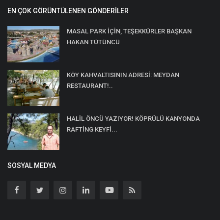
EN ÇOK GÖRÜNTÜLENEN GÖNDERILER
MASAL PARK İÇİN, TEŞEKKÜRLER BAŞKAN
HAKAN TÜTÜNCÜ
KÖY KAHVALTISININ ADRESİ: MEYDAN
RESTAURANT!..
HALİL ÖNCÜ YAZIYOR! KÖPRÜLÜ KANYONDA
RAFTİNG KEYFİ...
SOSYAL MEDYA