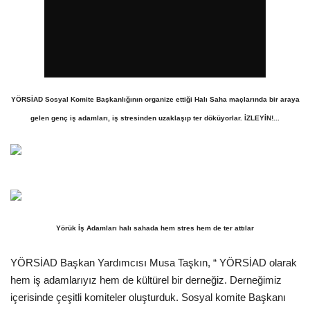
Araştırma - İnceleme
Lezzet Durakları
Röportajlar
YÖRSİAD Sosyal Komite Başkanlığının organize ettiği Halı Saha maçlarında bir araya
gelen genç iş adamları, iş stresinden uzaklaşıp ter döküyorlar. İZLEYİN!...
Gezi - Yorum
Sizlerden Gelenler
Yorumlar
Yörük İş Adamları halı sahada hem stres hem de ter attılar
Video Tanıtım
YÖRSİAD Başkan Yardımcısı Musa Taşkın, “ YÖRSİAD olarak
Köşe Yazarları
hem iş adamlarıyız hem de kültürel bir derneğiz. Derneğimiz
içerisinde çeşitli komiteler oluşturduk. Sosyal komite Başkanı