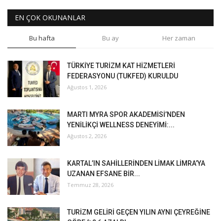
EN ÇOK OKUNANLAR
Bu hafta
Bu ay
Her zaman
TÜRKİYE TURİZM KAT HİZMETLERİ
FEDERASYONU (TUKFED) KURULDU
Ağustos 1, 2026
MARTI MYRA SPOR AKADEMİSİ’NDEN
YENİLİKÇİ WELLNESS DENEYİMİ:...
Ağustos 2, 2026
KARTAL’IN SAHİLLERİNDEN LİMAK LİMRA’YA
UZANAN EFSANE BİR...
Temmuz 28, 2026
TURİZM GELİRİ GEÇEN YILIN AYNI ÇEYREĞİNE