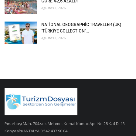
GÖRE %2,6 AZALDI
Ağustos 1, 2026
NATİONAL GEOGRAPHİC TRAVELLER (UK)
'TÜRKİYE COLLECTİON'...
Ağustos 1, 2026
Pınarbaşı Mah. 704.sok Mehmet Kemal Kamaç Apt. No:28 K. 4 D. 13
Konyaaltı/ANTALYA 0 542 437 90 04