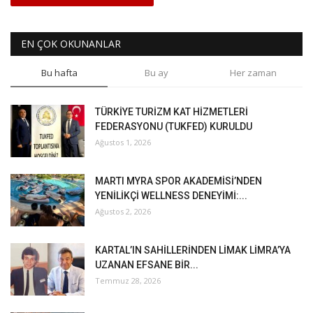
EN ÇOK OKUNANLAR
Bu hafta
Bu ay
Her zaman
TÜRKİYE TURİZM KAT HİZMETLERİ
FEDERASYONU (TUKFED) KURULDU
Ağustos 1, 2026
MARTI MYRA SPOR AKADEMİSİ’NDEN
YENİLİKÇİ WELLNESS DENEYİMİ:...
Ağustos 2, 2026
KARTAL’IN SAHİLLERİNDEN LİMAK LİMRA’YA
UZANAN EFSANE BİR...
Temmuz 28, 2026