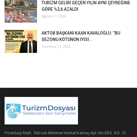
TURİZM GELİRİ GEÇEN YILIN AYNI ÇEYREĞİNE
GÖRE %2,6 AZALDI
Ağustos 1, 2026
AKTOB BAŞKANI KAAN KAVALOĞLU: “BU
SEZONU KÖTÜNÜN İYİSİ...
Temmuz 31, 2026
Pınarbaşı Mah. 704.sok Mehmet Kemal Kamaç Apt. No:28 K. 4 D. 13