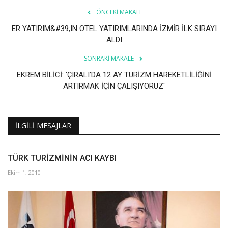
ÖNCEKI MAKALE
Araştırma - İnceleme
ER YATIRIM&#39;IN OTEL YATIRIMLARINDA İZMİR İLK SIRAYI
ALDI
Lezzet Durakları
SONRAKI MAKALE
Röportajlar
EKREM BİLİCİ: 'ÇIRALI’DA 12 AY TURİZM HAREKETLİLİĞİNİ
ARTIRMAK İÇİN ÇALIŞIYORUZ'
Gezi - Yorum
İLGILI MESAJLAR
Sizlerden Gelenler
Yorumlar
TÜRK TURİZMİNİN ACI KAYBI
Ekim 1, 2010
Video Tanıtım
Köşe Yazarları