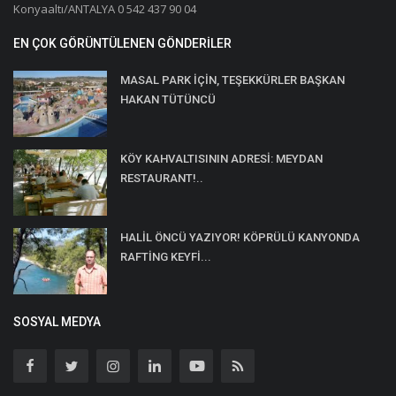
Konyaaltı/ANTALYA 0 542 437 90 04
EN ÇOK GÖRÜNTÜLENEN GÖNDERILER
MASAL PARK İÇİN, TEŞEKKÜRLER BAŞKAN
HAKAN TÜTÜNCÜ
KÖY KAHVALTISININ ADRESİ: MEYDAN
RESTAURANT!..
HALİL ÖNCÜ YAZIYOR! KÖPRÜLÜ KANYONDA
RAFTİNG KEYFİ...
SOSYAL MEDYA