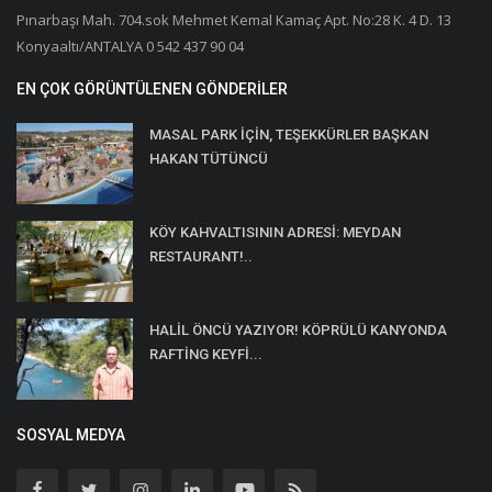
Pınarbaşı Mah. 704.sok Mehmet Kemal Kamaç Apt. No:28 K. 4 D. 13
Konyaaltı/ANTALYA 0 542 437 90 04
EN ÇOK GÖRÜNTÜLENEN GÖNDERILER
MASAL PARK İÇİN, TEŞEKKÜRLER BAŞKAN
HAKAN TÜTÜNCÜ
KÖY KAHVALTISININ ADRESİ: MEYDAN
RESTAURANT!..
HALİL ÖNCÜ YAZIYOR! KÖPRÜLÜ KANYONDA
RAFTİNG KEYFİ...
SOSYAL MEDYA