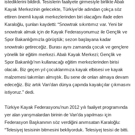
Galeri
istediklerini bildirdi. Tesislerin faaliyete girmesiyle birlikte Abalı
Kayak Merkezinin gelecekte, Türkiye’de adından çokça söz
ettiren önemli kayak merkezlerinden biri olacağını ifade eden
Karaloğlu, şunları kaydetti: “Snowtrak sıkıntımız var. Yeni bir
snowtrak almak için de Kayak Federasyonumuz ile Gençlik ve
Spor Bakanlığımızla görüştük; sezon başlayana kadar
snowtrakı getireceğiz. Burası aynı zamanda çocuk ve gençlere
yönelik bir eğitim merkezi. Abalı Kayak Merkezi; Gençlik ve
Spor Bakanlığı’nın kullanacağı eğitim merkezlerinden birisi
olacak. Biz geçen yıl çocuklarımıza kayak elbisesi ve kayak
malzemesi takımları almıştık. Bu sene de onları almaya devam
edeceğiz. Biz artık Van’dan dünya çapında kayakçılar çıkmasını
istiyoruz.” dedi.
Türkiye Kayak Federasyonu’nun 2012 yılı faaliyet programında
yer alan yarışmalardan birinin de Van’da yapılması için
Federasyon Başkanının söz verdiğini anımsatan Karaloğlu:
“Telesiyej tesisinin bitmesini bekliyorduk. Telesiyej tesisi de bitti.