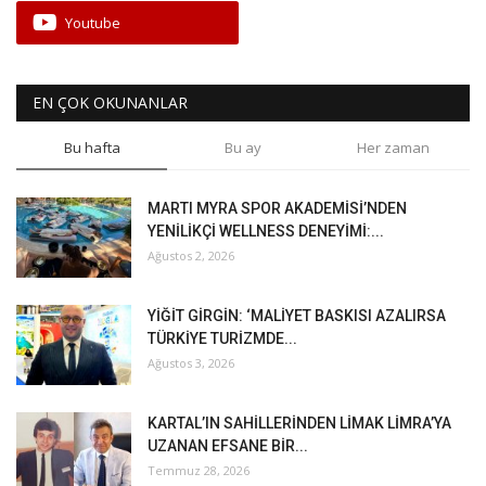
Youtube
EN ÇOK OKUNANLAR
Bu hafta
Bu ay
Her zaman
MARTI MYRA SPOR AKADEMİSİ’NDEN
YENİLİKÇİ WELLNESS DENEYİMİ:...
Ağustos 2, 2026
YİĞİT GİRGİN: ‘MALİYET BASKISI AZALIRSA
TÜRKİYE TURİZMDE...
Ağustos 3, 2026
KARTAL’IN SAHİLLERİNDEN LİMAK LİMRA’YA
UZANAN EFSANE BİR...
Temmuz 28, 2026