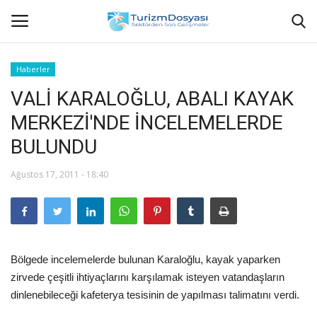
Haberler
VALİ KARALOĞLU, ABALI KAYAK
Anasayfa
MERKEZİ'NDE İNCELEMELERDE
Bize Ulaşın
BULUNDU
Künye
Ağustos 17, 2011 - 18:40
Halil ÖNCÜ kimdir?
KVKK Aydınlatma Metni
Bölgede incelemelerde bulunan Karaloğlu, kayak yaparken
Haberler
zirvede çeşitli ihtiyaçlarını karşılamak isteyen vatandaşların
dinlenebileceği kafeterya tesisinin de yapılması talimatını verdi.
Görüntülü