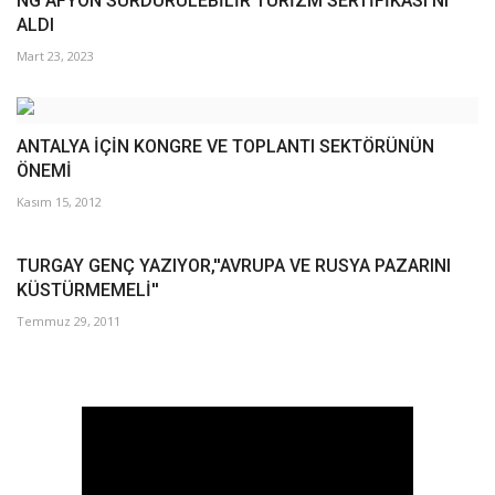
NG AFYON SÜRDÜRÜLEBİLİR TURİZM SERTİFİKASI’NI
ALDI
Mart 23, 2023
ANTALYA İÇİN KONGRE VE TOPLANTI SEKTÖRÜNÜN
ÖNEMİ
Kasım 15, 2012
TURGAY GENÇ YAZIYOR,''AVRUPA VE RUSYA PAZARINI
KÜSTÜRMEMELİ''
Temmuz 29, 2011