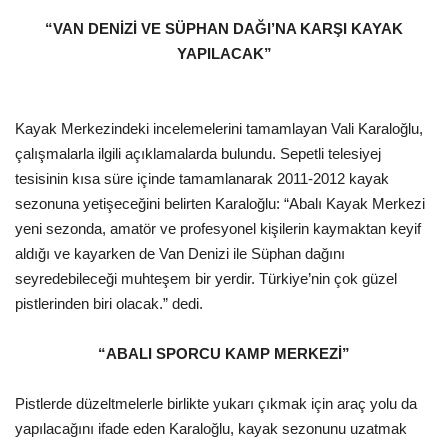
“VAN DENİZİ VE SÜPHAN DAĞI’NA KARŞI KAYAK
Araştırma - İnceleme
YAPILACAK”
Lezzet Durakları
Kayak Merkezindeki incelemelerini tamamlayan Vali Karaloğlu,
Röportajlar
çalışmalarla ilgili açıklamalarda bulundu. Sepetli telesiyej
tesisinin kısa süre içinde tamamlanarak 2011-2012 kayak
Gezi - Yorum
sezonuna yetişeceğini belirten Karaloğlu: “Abalı Kayak Merkezi
yeni sezonda, amatör ve profesyonel kişilerin kaymaktan keyif
Sizlerden Gelenler
aldığı ve kayarken de Van Denizi ile Süphan dağını
seyredebileceği muhteşem bir yerdir. Türkiye’nin çok güzel
Yorumlar
pistlerinden biri olacak.” dedi.
Video Tanıtım
“ABALI SPORCU KAMP MERKEZİ”
Köşe Yazarları
Pistlerde düzeltmelerle birlikte yukarı çıkmak için araç yolu da
yapılacağını ifade eden Karaloğlu, kayak sezonunu uzatmak