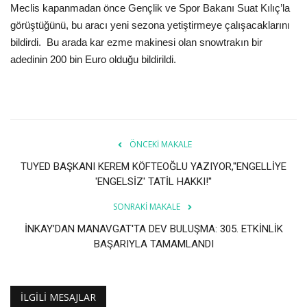
Meclis kapanmadan önce Gençlik ve Spor Bakanı Suat Kılıç’la
görüştüğünü, bu aracı yeni sezona yetiştirmeye çalışacaklarını
bildirdi. Bu arada kar ezme makinesi olan snowtrakın bir
adedinin 200 bin Euro olduğu bildirildi.
ÖNCEKI MAKALE
TUYED BAŞKANI KEREM KÖFTEOĞLU YAZIYOR,''ENGELLİYE
'ENGELSİZ' TATİL HAKKI!''
SONRAKI MAKALE
İNKAY’DAN MANAVGAT'TA DEV BULUŞMA: 305. ETKİNLİK
BAŞARIYLA TAMAMLANDI
İLGILI MESAJLAR