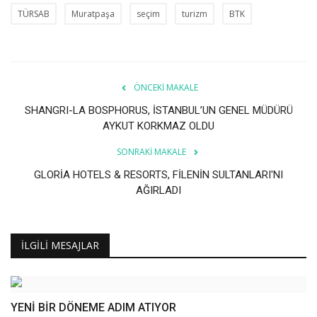
TÜRSAB
Muratpaşa
seçim
turizm
BTK
ÖNCEKI MAKALE
SHANGRI-LA BOSPHORUS, İSTANBUL’UN GENEL MÜDÜRÜ
AYKUT KORKMAZ OLDU
SONRAKI MAKALE
GLORİA HOTELS & RESORTS, FİLENİN SULTANLARI'NI
AĞIRLADI
İLGILI MESAJLAR
YENİ BİR DÖNEME ADIM ATIYOR