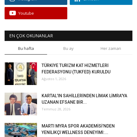
Youtube
EN ÇOK OKUNANLAR
Bu hafta
Bu ay
Her zaman
TÜRKİYE TURİZM KAT HİZMETLERİ
FEDERASYONU (TUKFED) KURULDU
Ağustos 1, 2026
KARTAL’IN SAHİLLERİNDEN LİMAK LİMRA’YA
UZANAN EFSANE BİR...
Temmuz 28, 2026
MARTI MYRA SPOR AKADEMİSİ’NDEN
YENİLİKÇİ WELLNESS DENEYİMİ:...