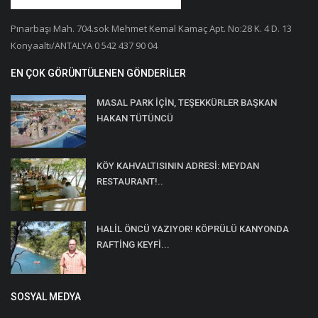
Pınarbaşı Mah. 704.sok Mehmet Kemal Kamaç Apt. No:28 K. 4 D. 13
Konyaaltı/ANTALYA 0 542 437 90 04
EN ÇOK GÖRÜNTÜLENEN GÖNDERILER
MASAL PARK İÇİN, TEŞEKKÜRLER BAŞKAN
HAKAN TÜTÜNCÜ
KÖY KAHVALTISININ ADRESİ: MEYDAN
RESTAURANT!..
HALİL ÖNCÜ YAZIYOR! KÖPRÜLÜ KANYONDA
RAFTİNG KEYFİ...
SOSYAL MEDYA