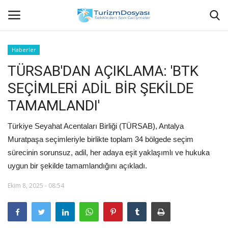
Haberler
TÜRSAB'DAN AÇIKLAMA: 'BTK
Anasayfa
SEÇİMLERİ ADİL BİR ŞEKİLDE
Bize Ulaşın
TAMAMLANDI'
Künye
Türkiye Seyahat Acentaları Birliği (TÜRSAB), Antalya
Muratpaşa seçimleriyle birlikte toplam 34 bölgede seçim
Halil ÖNCÜ kimdir?
sürecinin sorunsuz, adil, her adaya eşit yaklaşımlı ve hukuka
uygun bir şekilde tamamlandığını açıkladı.
KVKK Aydınlatma Metni
Ekim 8, 2025 - 08:54
Haberler
Görüntülü