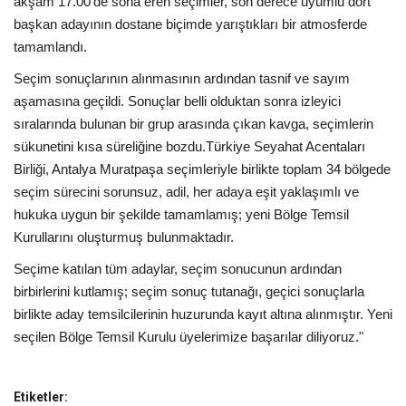
akşam 17.00’de sona eren seçimler, son derece uyumlu dört
Galeri
başkan adayının dostane biçimde yarıştıkları bir atmosferde
tamamlandı.
Seçim sonuçlarının alınmasının ardından tasnif ve sayım
aşamasına geçildi. Sonuçlar belli olduktan sonra izleyici
sıralarında bulunan bir grup arasında çıkan kavga, seçimlerin
sükunetini kısa süreliğine bozdu.Türkiye Seyahat Acentaları
Birliği, Antalya Muratpaşa seçimleriyle birlikte toplam 34 bölgede
seçim sürecini sorunsuz, adil, her adaya eşit yaklaşımlı ve
hukuka uygun bir şekilde tamamlamış; yeni Bölge Temsil
Kurullarını oluşturmuş bulunmaktadır.
Seçime katılan tüm adaylar, seçim sonucunun ardından
birbirlerini kutlamış; seçim sonuç tutanağı, geçici sonuçlarla
birlikte aday temsilcilerinin huzurunda kayıt altına alınmıştır. Yeni
seçilen Bölge Temsil Kurulu üyelerimize başarılar diliyoruz."
Etiketler: