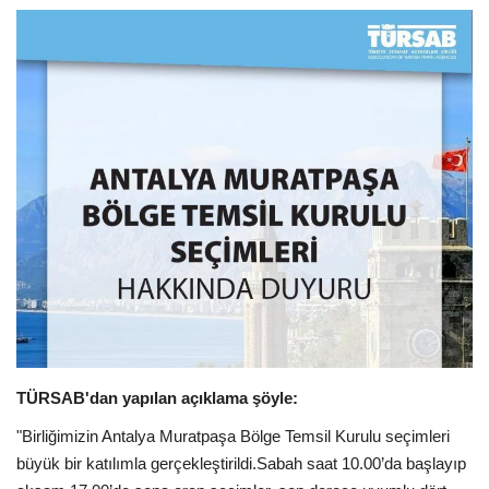
Araştırma - İnceleme
Lezzet Durakları
Röportajlar
Gezi - Yorum
Sizlerden Gelenler
Yorumlar
Video Tanıtım
TÜRSAB'dan yapılan açıklama şöyle:
"Birliğimizin Antalya Muratpaşa Bölge Temsil Kurulu seçimleri
Köşe Yazarları
büyük bir katılımla gerçekleştirildi.Sabah saat 10.00’da başlayıp