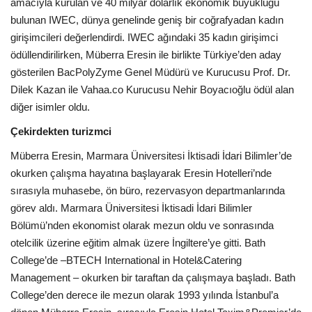
Galeri
amacıyla kurulan ve 40 milyar dolarlık ekonomik büyüklüğü
bulunan IWEC, dünya genelinde geniş bir coğrafyadan kadın
girişimcileri değerlendirdi. IWEC ağındaki 35 kadın girişimci
ödüllendirilirken, Müberra Eresin ile birlikte Türkiye’den aday
gösterilen BacPolyZyme Genel Müdürü ve Kurucusu Prof. Dr.
Dilek Kazan ile Vahaa.co Kurucusu Nehir Boyacıoğlu ödül alan
diğer isimler oldu.
Çekirdekten turizmci
Müberra Eresin, Marmara Üniversitesi İktisadi İdari Bilimler’de
okurken çalışma hayatına başlayarak Eresin Hotelleri’nde
sırasıyla muhasebe, ön büro, rezervasyon departmanlarında
görev aldı. Marmara Üniversitesi İktisadi İdari Bilimler
Bölümü’nden ekonomist olarak mezun oldu ve sonrasında
otelcilik üzerine eğitim almak üzere İngiltere’ye gitti. Bath
College’de –BTECH International in Hotel&Catering
Management – okurken bir taraftan da çalışmaya başladı. Bath
College’den derece ile mezun olarak 1993 yılında İstanbul’a