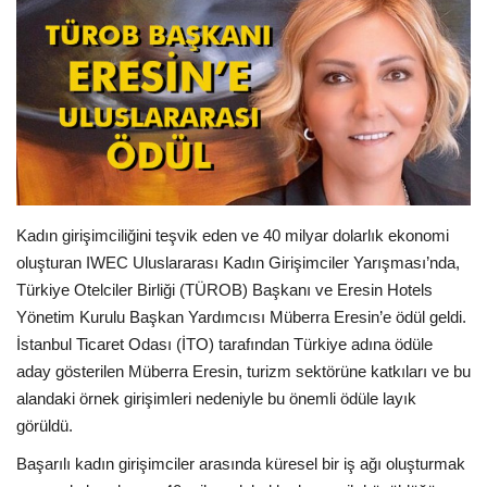
Araştırma - İnceleme
Lezzet Durakları
Röportajlar
Gezi - Yorum
Kadın girişimciliğini teşvik eden ve 40 milyar dolarlık ekonomi
oluşturan IWEC Uluslararası Kadın Girişimciler Yarışması’nda,
Sizlerden Gelenler
Türkiye Otelciler Birliği (TÜROB) Başkanı ve Eresin Hotels
Yönetim Kurulu Başkan Yardımcısı Müberra Eresin’e ödül geldi.
Yorumlar
İstanbul Ticaret Odası (İTO) tarafından Türkiye adına ödüle
aday gösterilen Müberra Eresin, turizm sektörüne katkıları ve bu
Video Tanıtım
alandaki örnek girişimleri nedeniyle bu önemli ödüle layık
görüldü.
Köşe Yazarları
Başarılı kadın girişimciler arasında küresel bir iş ağı oluşturmak