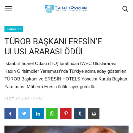
Haberler
TÜROB BAŞKANI ERESİN’E
Anasayfa
ULUSLARARASI ÖDÜL
Bize Ulaşın
İstanbul Ticaret Odası (İTO) tarafından IWEC Uluslararası
Künye
Kadın Girişimciler Yarışması’nda Türkiye adına aday gösterilen
TÜROB Başkanı ve ERESİN HOTELS Yönetim Kurulu Başkan
Halil ÖNCÜ kimdir?
Yardımcısı Müberra Eresin ödüle layık görüldü.
Kasım 24, 2021 - 16:45
KVKK Aydınlatma Metni
Haberler
Görüntülü