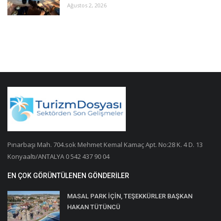
Ağustos 2, 2026
Pınarbaşı Mah. 704.sok Mehmet Kemal Kamaç Apt. No:28 K. 4 D. 13
Konyaaltı/ANTALYA 0 542 437 90 04
EN ÇOK GÖRÜNTÜLENEN GÖNDERILER
MASAL PARK İÇİN, TEŞEKKÜRLER BAŞKAN
HAKAN TÜTÜNCÜ