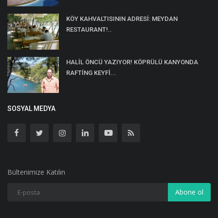
KÖY KAHVALTISININ ADRESİ: MEYDAN
RESTAURANT!..
HALİL ÖNCÜ YAZIYOR! KÖPRÜLÜ KANYONDA
RAFTİNG KEYFİ...
SOSYAL MEDYA
Bültenimize Katılın
Abone ol