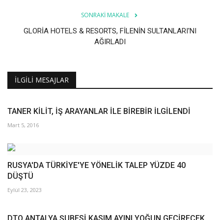
SONRAKI MAKALE
GLORİA HOTELS & RESORTS, FİLENİN SULTANLARI'NI
AĞIRLADI
İLGILI MESAJLAR
TANER KİLİT, İŞ ARAYANLAR İLE BİREBİR İLGİLENDİ
Mart 5, 2016
RUSYA'DA TÜRKİYE'YE YÖNELİK TALEP YÜZDE 40
DÜŞTÜ
Eylül 23, 2023
DTO ANTALYA ŞUBESİ KASIM AYINI YOĞUN GEÇİRECEK