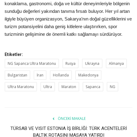
konaklama, gastronomi, doğa ve kültür deneyimleriyle bölgenin
sunduğu değerleri yakından tanıma fırsatı buluyor. Her yıl artan
ilgiyle büyüyen organizasyon, Sakarya’nın doğal güzelliklerini ve
turizm potansiyelini daha geniş kitlelere ulaştırırken, spor
turizminin gelişimine de önemli katkı sağlamayı sürdürüyor.
Etiketler:
NG Sapanca Ultra Maratonu
Rusya
Ukrayna
Almanya
Bulgaristan
İran
Hollanda
Makedonya
Ultra Maratonu
Ultra
Maraton
Sapanca
NG
ÖNCEKI MAKALE
TÜRSAB VE VISIT ESTONIA İŞ BİRLİĞİ: TÜRK ACENTELERİ
BALTIK ROTASINI MASAYA YATIRDI