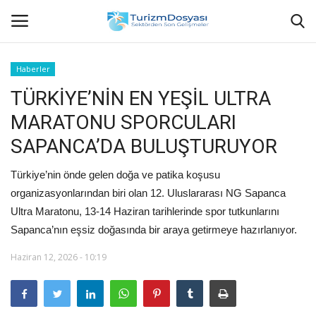
Haberler
TÜRKİYE’NİN EN YEŞİL ULTRA
Anasayfa
MARATONU SPORCULARI
Bize Ulaşın
SAPANCA’DA BULUŞTURUYOR
Künye
Türkiye’nin önde gelen doğa ve patika koşusu
organizasyonlarından biri olan 12. Uluslararası NG Sapanca
Halil ÖNCÜ kimdir?
Ultra Maratonu, 13-14 Haziran tarihlerinde spor tutkunlarını
Sapanca’nın eşsiz doğasında bir araya getirmeye hazırlanıyor.
KVKK Aydınlatma Metni
Haziran 12, 2026 - 10:19
Haberler
Görüntülü