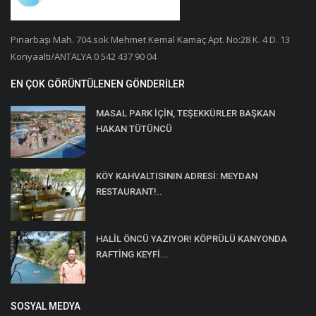
Pınarbaşı Mah. 704.sok Mehmet Kemal Kamaç Apt. No:28 K. 4 D. 13
Konyaaltı/ANTALYA 0 542 437 90 04
EN ÇOK GÖRÜNTÜLENEN GÖNDERILER
MASAL PARK İÇİN, TEŞEKKÜRLER BAŞKAN
HAKAN TÜTÜNCÜ
KÖY KAHVALTISININ ADRESİ: MEYDAN
RESTAURANT!..
HALİL ÖNCÜ YAZIYOR! KÖPRÜLÜ KANYONDA
RAFTİNG KEYFİ...
SOSYAL MEDYA