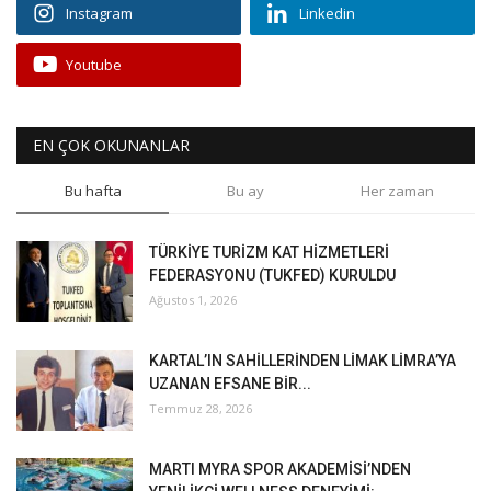
Instagram
Linkedin
Youtube
EN ÇOK OKUNANLAR
Bu hafta
Bu ay
Her zaman
TÜRKİYE TURİZM KAT HİZMETLERİ
FEDERASYONU (TUKFED) KURULDU
Ağustos 1, 2026
KARTAL’IN SAHİLLERİNDEN LİMAK LİMRA’YA
UZANAN EFSANE BİR...
Temmuz 28, 2026
MARTI MYRA SPOR AKADEMİSİ’NDEN