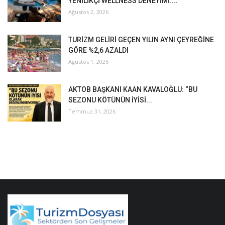
YENİLİKÇİ WELLNESS DENEYİMİ:...
Ağustos 2, 2026
TURİZM GELİRİ GEÇEN YILIN AYNI ÇEYREĞİNE
GÖRE %2,6 AZALDI
Ağustos 1, 2026
AKTOB BAŞKANI KAAN KAVALOĞLU: “BU
SEZONU KÖTÜNÜN İYİSİ...
Temmuz 31, 2026