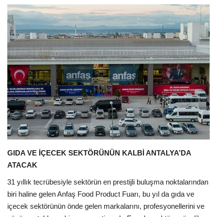
Araştırma - İnceleme
Lezzet Durakları
Röportajlar
Gezi - Yorum
Sizlerden Gelenler
Yorumlar
GIDA VE İÇECEK SEKTÖRÜNÜN KALBİ ANTALYA’DA
ATACAK
Video Tanıtım
31 yıllık tecrübesiyle sektörün en prestijli buluşma noktalarından
Köşe Yazarları
biri haline gelen Anfaş Food Product Fuarı, bu yıl da gıda ve
içecek sektörünün önde gelen markalarını, profesyonellerini ve