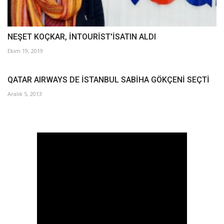
NEŞET KOÇKAR, İNTOURİST'İSATIN ALDI
Ekim 19, 2019
QATAR AIRWAYS DE İSTANBUL SABİHA GÖKÇENİ SEÇTİ
Aralık 5, 2013