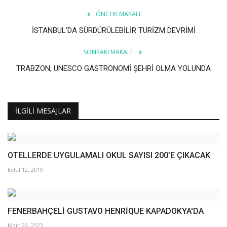
ÖNCEKI MAKALE
İSTANBUL’DA SÜRDÜRÜLEBİLİR TURİZM DEVRİMİ
SONRAKI MAKALE
TRABZON, UNESCO GASTRONOMİ ŞEHRİ OLMA YOLUNDA
İLGILI MESAJLAR
OTELLERDE UYGULAMALI OKUL SAYISI 200’E ÇIKACAK
Eylül 12, 2019
FENERBAHÇELİ GUSTAVO HENRİQUE KAPADOKYA'DA
Mart 29, 2023