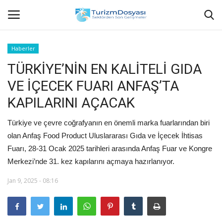
Haberler
TÜRKİYE’NİN EN KALİTELİ GIDA
Anasayfa
VE İÇECEK FUARI ANFAŞ’TA
Bize Ulaşın
KAPILARINI AÇACAK
Künye
Türkiye ve çevre coğrafyanın en önemli marka fuarlarından biri
olan Anfaş Food Product Uluslararası Gıda ve İçecek İhtisas
Halil ÖNCÜ kimdir?
Fuarı, 28-31 Ocak 2025 tarihleri arasında Anfaş Fuar ve Kongre
Merkezi’nde 31. kez kapılarını açmaya hazırlanıyor.
KVKK Aydınlatma Metni
Jan 9, 2025 - 08:16
Haberler
Görüntülü