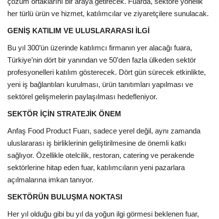
Galeri
çözüm ortaklarını bir araya getirecek. Fuarda, sektöre yönelik
her türlü ürün ve hizmet, katılımcılar ve ziyaretçilere sunulacak.
GENİŞ KATILIM VE ULUSLARARASI İLGİ
Bu yıl 300’ün üzerinde katılımcı firmanın yer alacağı fuara,
Türkiye’nin dört bir yanından ve 50’den fazla ülkeden sektör
profesyonelleri katılım gösterecek. Dört gün sürecek etkinlikte,
yeni iş bağlantıları kurulması, ürün tanıtımları yapılması ve
sektörel gelişmelerin paylaşılması hedefleniyor.
SEKTÖR İÇİN STRATEJİK ÖNEM
Anfaş Food Product Fuarı, sadece yerel değil, aynı zamanda
uluslararası iş birliklerinin geliştirilmesine de önemli katkı
sağlıyor. Özellikle otelcilik, restoran, catering ve perakende
sektörlerine hitap eden fuar, katılımcıların yeni pazarlara
açılmalarına imkan tanıyor.
SEKTÖRÜN BULUŞMA NOKTASI
Her yıl olduğu gibi bu yıl da yoğun ilgi görmesi beklenen fuar,