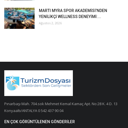
MARTI MYRA SPOR AKADEMİSİ’NDEN
YENİLİKÇİ WELLNESS DENEYİMİ:...
Ağustos 2, 2026
Pınarbaşı Mah. 704.sok Mehmet Kemal Kamaç Apt. No:28 K. 4 D. 13
Konyaaltı/ANTALYA 0 542 437 90 04
EN ÇOK GÖRÜNTÜLENEN GÖNDERILER