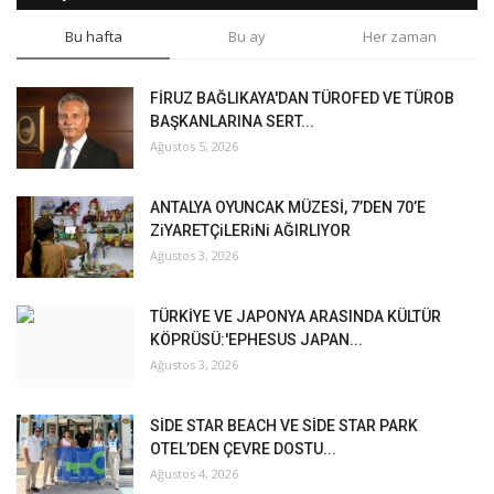
Bu hafta
Bu ay
Her zaman
FİRUZ BAĞLIKAYA'DAN TÜROFED VE TÜROB
BAŞKANLARINA SERT...
Ağustos 5, 2026
ANTALYA OYUNCAK MÜZESİ, 7’DEN 70’E
ZiYARETÇiLERiNi AĞIRLIYOR
Ağustos 3, 2026
TÜRKİYE VE JAPONYA ARASINDA KÜLTÜR
KÖPRÜSÜ:'EPHESUS JAPAN...
Ağustos 3, 2026
SİDE STAR BEACH VE SİDE STAR PARK
OTEL’DEN ÇEVRE DOSTU...
Ağustos 4, 2026