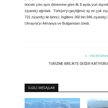
önceki yılın aynı dönemine göre ilk 8 ayda yurt dışın
ziyaretçi ağırladı. Türkiye’yi geçtiğimiz ay en çok 
731 ziyaretçi ile birinci, İngiltere 260 bin 846 ziyaretç
Ukrayna’yı Almanya ve Bulgaristan izledi.
ÖNCEKI MAKA
TURİZME BİRLİKTE DEĞER KATIYORU
İLGILI MESAJLAR