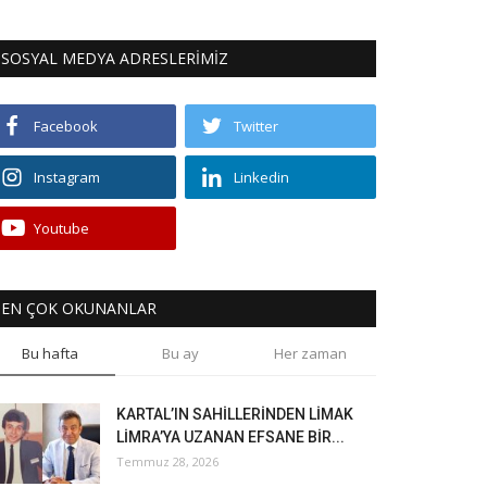
SOSYAL MEDYA ADRESLERİMİZ
Facebook
Twitter
Instagram
Linkedin
Youtube
EN ÇOK OKUNANLAR
Bu hafta
Bu ay
Her zaman
KARTAL’IN SAHİLLERİNDEN LİMAK
LİMRA’YA UZANAN EFSANE BİR...
Temmuz 28, 2026