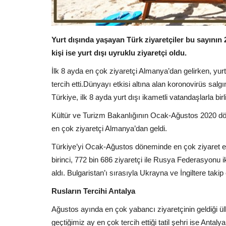
Yurt dışında yaşayan Türk ziyaretçiler bu sayının
kişi ise yurt dışı uyruklu ziyaretçi oldu.
İlk 8 ayda en çok ziyaretçi Almanya’dan gelirken, yur
tercih etti.Dünyayı etkisi altına alan koronovirüs salg
Türkiye, ilk 8 ayda yurt dışı ikametli vatandaşlarla bi
Kültür ve Turizm Bakanlığının Ocak-Ağustos 2020 dönem
en çok ziyaretçi Almanya’dan geldi.
Türkiye’yi Ocak-Ağustos döneminde en çok ziyaret ed
birinci, 772 bin 686 ziyaretçi ile Rusya Federasyonu i
aldı. Bulgaristan’ı sırasıyla Ukrayna ve İngiltere takip e
Rusların Tercihi Antalya
Ağustos ayında en çok yabancı ziyaretçinin geldiği ü
geçtiğimiz ay en çok tercih ettiği tatil şehri ise Anta