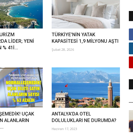
TURİZM
TÜRKİYE’NİN YATAK
DA LİDER; YENİ
KAPASİTESİ 1,9 MİLYONU AŞTI
% 41İ...
Şubat 28, 2026
ŞEMEDİK! UÇAK
ANTALYA’DA OTEL
IN ALANLARIN
DOLULUKLARI NE DURUMDA?
..
Haziran 17, 2023