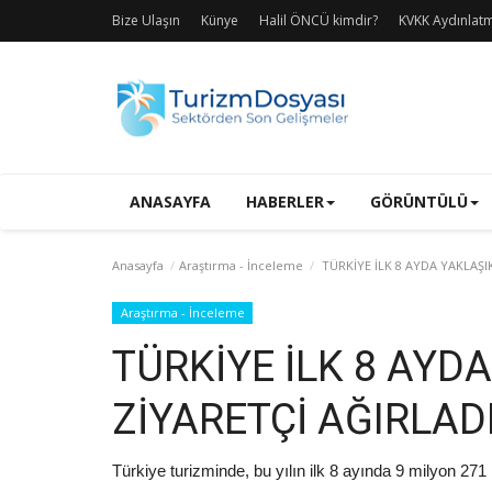
Bize Ulaşın
Künye
Halil ÖNCÜ kimdir?
KVKK Aydınlat
ANASAYFA
HABERLER
GÖRÜNTÜLÜ
Anasayfa
Araştırma - İnceleme
TÜRKİYE İLK 8 AYDA YAKLAŞI
Araştırma - İnceleme
TÜRKİYE İLK 8 AYD
ZİYARETÇİ AĞIRLAD
Türkiye turizminde, bu yılın ilk 8 ayında 9 milyon 271