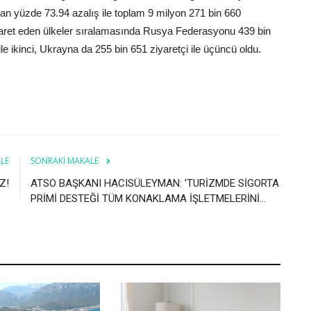
dan yüzde 73.94 azalış ile toplam 9 milyon 271 bin 660
ziyaret eden ülkeler sıralamasında Rusya Federasyonu 439 bin
i ile ikinci, Ukrayna da 255 bin 651 ziyaretçi ile üçüncü oldu.
LE
SONRAKI MAKALE
Z!
ATSO BAŞKANI HACISÜLEYMAN: 'TURİZMDE SİGORTA
PRİMİ DESTEĞİ TÜM KONAKLAMA İŞLETMELERİNİ...