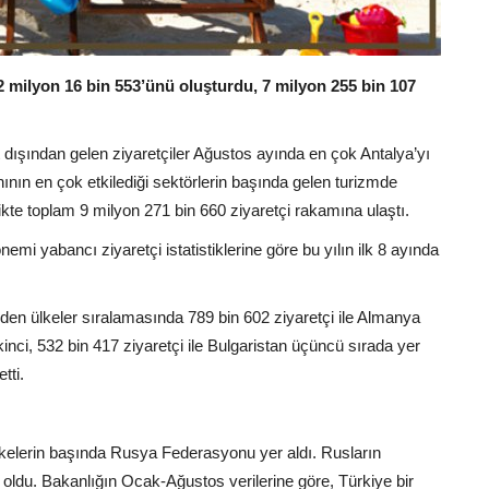
 2 milyon 16 bin 553’ünü oluşturdu, 7 milyon 255 bin 107
t dışından gelen ziyaretçiler Ağustos ayında en çok Antalya’yı
ınının en çok etkilediği sektörlerin başında gelen turizmde
rlikte toplam 9 milyon 271 bin 660 ziyaretçi rakamına ulaştı.
i yabancı ziyaretçi istatistiklerine göre bu yılın ilk 8 ayında
en ülkeler sıralamasında 789 bin 602 ziyaretçi ile Almanya
kinci, 532 bin 417 ziyaretçi ile Bulgaristan üçüncü sırada yer
tti.
lkelerin başında Rusya Federasyonu yer aldı. Rusların
lya oldu. Bakanlığın Ocak-Ağustos verilerine göre, Türkiye bir