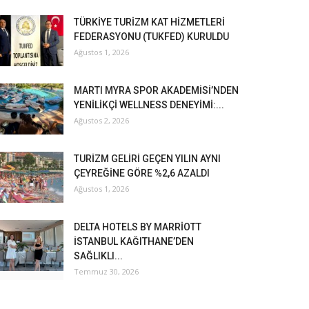
TÜRKİYE TURİZM KAT HİZMETLERİ
FEDERASYONU (TUKFED) KURULDU
Ağustos 1, 2026
MARTI MYRA SPOR AKADEMİSİ’NDEN
YENİLİKÇİ WELLNESS DENEYİMİ:...
Ağustos 2, 2026
TURİZM GELİRİ GEÇEN YILIN AYNI
ÇEYREĞİNE GÖRE %2,6 AZALDI
Ağustos 1, 2026
DELTA HOTELS BY MARRİOTT
İSTANBUL KAĞITHANE’DEN
SAĞLIKLI...
Temmuz 30, 2026