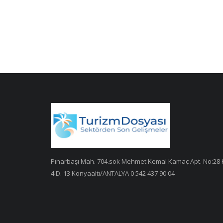
Pınarbaşı Mah. 704.sok Mehmet Kemal Kamaç Apt. No:28 
4 D. 13 Konyaaltı/ANTALYA 0 542 437 90 04