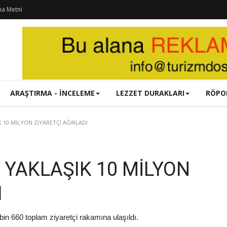
ma Metni
ARAŞTIRMA - İNCELEME
LEZZET DURAKLARI
RÖPO
K 10 MİLYON ZİYARETÇİ AĞIRLADI
A YAKLAŞIK 10 MİLYON
I
 bin 660 toplam ziyaretçi rakamına ulaşıldı.