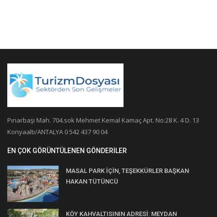
Pınarbaşı Mah. 704.sok Mehmet Kemal Kamaç Apt. No:28 K. 4 D. 13
Konyaaltı/ANTALYA 0 542 437 90 04
EN ÇOK GÖRÜNTÜLENEN GÖNDERILER
MASAL PARK İÇİN, TEŞEKKÜRLER BAŞKAN
HAKAN TÜTÜNCÜ
KÖY KAHVALTISININ ADRESİ: MEYDAN