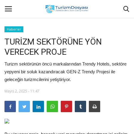
Haberler
TURİZM SEKTÖRÜNE YÖN
Anasayfa
VERECEK PROJE
Bize Ulaşın
Turizm sektörünün öncü markalarından Trendy Hotels, sektöre
Künye
yepyeni bir soluk kazandıracak GEN-Z Trendy Projesi ile
geleceğin turizmcilerini yetiştiriyor.
Halil ÖNCÜ kimdir?
Mayıs 2, 2025 - 11:47
KVKK Aydınlatma Metni
Haberler
Görüntülü