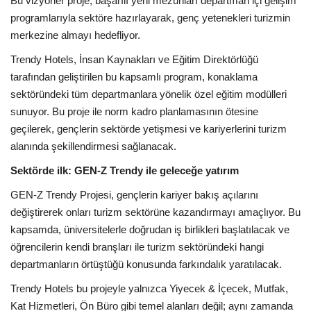
Bu vizyoner proje, başarılı yeni mezunları departman içi gelişim
programlarıyla sektöre hazırlayarak, genç yetenekleri turizmin
Araştırma - İnceleme
merkezine almayı hedefliyor.
Trendy Hotels, İnsan Kaynakları ve Eğitim Direktörlüğü
Lezzet Durakları
tarafından geliştirilen bu kapsamlı program, konaklama
sektöründeki tüm departmanlara yönelik özel eğitim modülleri
Röportajlar
sunuyor. Bu proje ile norm kadro planlamasının ötesine
geçilerek, gençlerin sektörde yetişmesi ve kariyerlerini turizm
Gezi - Yorum
alanında şekillendirmesi sağlanacak.
Sektörde ilk: GEN-Z Trendy ile geleceğe yatırım
Sizlerden Gelenler
GEN-Z Trendy Projesi, gençlerin kariyer bakış açılarını
Yorumlar
değiştirerek onları turizm sektörüne kazandırmayı amaçlıyor. Bu
kapsamda, üniversitelerle doğrudan iş birlikleri başlatılacak ve
Video Tanıtım
öğrencilerin kendi branşları ile turizm sektöründeki hangi
departmanların örtüştüğü konusunda farkındalık yaratılacak.
Köşe Yazarları
Trendy Hotels bu projeyle yalnızca Yiyecek & İçecek, Mutfak,
Kat Hizmetleri, Ön Büro gibi temel alanları değil; aynı zamanda