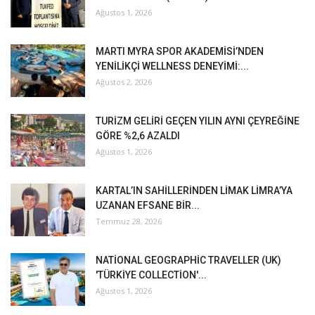
Ağustos 1, 2026
MARTI MYRA SPOR AKADEMİSİ’NDEN
YENİLİKÇİ WELLNESS DENEYİMİ:...
Ağustos 2, 2026
TURİZM GELİRİ GEÇEN YILIN AYNI ÇEYREĞİNE
GÖRE %2,6 AZALDI
Ağustos 1, 2026
KARTAL’IN SAHİLLERİNDEN LİMAK LİMRA’YA
UZANAN EFSANE BİR...
Temmuz 28, 2026
NATİONAL GEOGRAPHİC TRAVELLER (UK)
'TÜRKİYE COLLECTİON'...
Ağustos 1, 2026