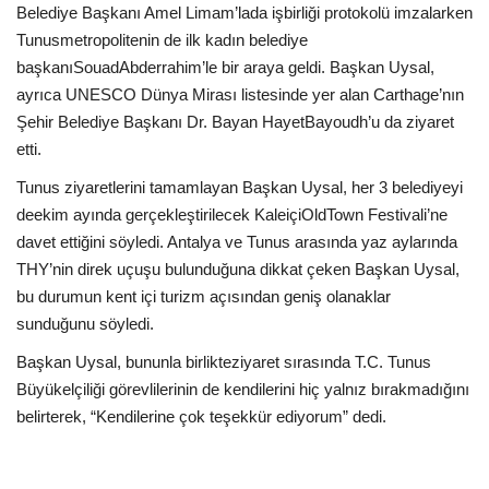
Galeri
Belediye Başkanı Amel Limam’lada işbirliği protokolü imzalarken
Tunusmetropolitenin de ilk kadın belediye
başkanıSouadAbderrahim’le bir araya geldi. Başkan Uysal,
ayrıca UNESCO Dünya Mirası listesinde yer alan Carthage’nın
Şehir Belediye Başkanı Dr. Bayan HayetBayoudh’u da ziyaret
etti.
Tunus ziyaretlerini tamamlayan Başkan Uysal, her 3 belediyeyi
deekim ayında gerçekleştirilecek KaleiçiOldTown Festivali’ne
davet ettiğini söyledi. Antalya ve Tunus arasında yaz aylarında
THY’nin direk uçuşu bulunduğuna dikkat çeken Başkan Uysal,
bu durumun kent içi turizm açısından geniş olanaklar
sunduğunu söyledi.
Başkan Uysal, bununla birlikteziyaret sırasında T.C. Tunus
Büyükelçiliği görevlilerinin de kendilerini hiç yalnız bırakmadığını
belirterek, “Kendilerine çok teşekkür ediyorum” dedi.