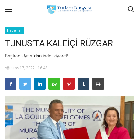
Haberler
TUNUS’TA KALEİÇİ RÜZGARI
Anasayfa
Başkan Uysal’dan iadei ziyaret!
Bize Ulaşın
Ağustos 17, 2022 - 16:48
Künye
Halil ÖNCÜ kimdir?
KVKK Aydınlatma Metni
Haberler
Görüntülü