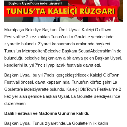
Araştırma - İnceleme
Lezzet Durakları
Muratpaşa Belediye Başkanı Ümit Uysal, Kaleiçi OldTown
Festivali’ne 2 kez katılan Tunus’un La Goulette şehrine iadei
Röportajlar
ziyarette bulundu. Ziyaret kapsamında aralarında başkent
Tunus’un MetropolitenBelediye Başkanı SouadAbderrahim’in de
Gezi - Yorum
bulunduğu belediye başkanlarıyla bir araya gelen Başkan Uysal,
kendilerini bu yıl 7’ncisi yapılacak festivale davet etti.
Sizlerden Gelenler
Başkan Uysal, bu yıl 7’ncisi gerçekleştirilecek Kaleiçi OldTown
Festivali öncesi, davet kapsamında, Tunus’un körfez şehri La
Yorumlar
Goulette’e iadeiziyarette bulundu. Kaleiçi OldTown Festivali’ne 2
kez yer alan şehirde Başkan Uysal, La Goulette Belediyesi’nce
Video Tanıtım
düzenlenen
Balık Festivali ve Madonna Günü’ne katıldı.
Köşe Yazarları
Başkan Uysal, Tunus ziyaretinde,La Goulette’in ilk kadın