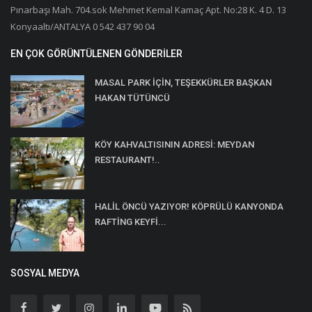
Pınarbaşı Mah. 704.sok Mehmet Kemal Kamaç Apt. No:28 K. 4 D. 13
Konyaaltı/ANTALYA 0 542 437 90 04
EN ÇOK GÖRÜNTÜLENEN GÖNDERILER
MASAL PARK İÇİN, TEŞEKKÜRLER BAŞKAN
HAKAN TÜTÜNCÜ
KÖY KAHVALTISININ ADRESİ: MEYDAN
RESTAURANT!..
HALİL ÖNCÜ YAZIYOR! KÖPRÜLÜ KANYONDA
RAFTİNG KEYFİ...
SOSYAL MEDYA