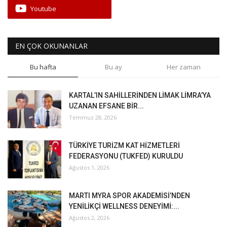
Youtube
EN ÇOK OKUNANLAR
Bu hafta
Bu ay
Her zaman
KARTAL’IN SAHİLLERİNDEN LİMAK LİMRA’YA
UZANAN EFSANE BİR...
Temmuz 28, 2026
TÜRKİYE TURİZM KAT HİZMETLERİ
FEDERASYONU (TUKFED) KURULDU
Ağustos 1, 2026
MARTI MYRA SPOR AKADEMİSİ’NDEN
YENİLİKÇİ WELLNESS DENEYİMİ:...
Ağustos 2, 2026