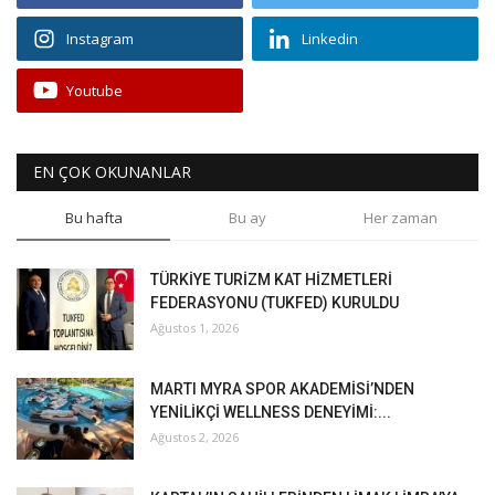
Instagram
Linkedin
Youtube
EN ÇOK OKUNANLAR
Bu hafta
Bu ay
Her zaman
TÜRKİYE TURİZM KAT HİZMETLERİ
FEDERASYONU (TUKFED) KURULDU
Ağustos 1, 2026
MARTI MYRA SPOR AKADEMİSİ’NDEN
YENİLİKÇİ WELLNESS DENEYİMİ:...
Ağustos 2, 2026