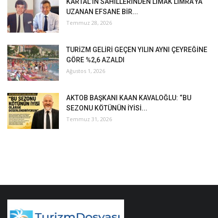
KARTAL’IN SAHİLLERİNDEN LİMAK LİMRA’YA
UZANAN EFSANE BİR...
Temmuz 28, 2026
TURİZM GELİRİ GEÇEN YILIN AYNI ÇEYREĞİNE
GÖRE %2,6 AZALDI
Ağustos 1, 2026
AKTOB BAŞKANI KAAN KAVALOĞLU: “BU
SEZONU KÖTÜNÜN İYİSİ...
Temmuz 31, 2026