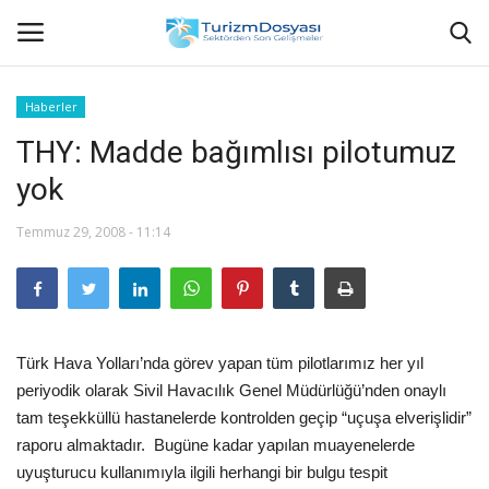
Haberler
THY: Madde bağımlısı pilotumuz
Anasayfa
yok
Bize Ulaşın
Temmuz 29, 2008 - 11:14
Künye
Halil ÖNCÜ kimdir?
Türk Hava Yolları’nda görev yapan tüm pilotlarımız her yıl
KVKK Aydınlatma Metni
periyodik olarak Sivil Havacılık Genel Müdürlüğü’nden onaylı
tam teşekküllü hastanelerde kontrolden geçip “uçuşa elverişlidir”
Haberler
raporu almaktadır. Bugüne kadar yapılan muayenelerde
uyuşturucu kullanımıyla ilgili herhangi bir bulgu tespit
Görüntülü