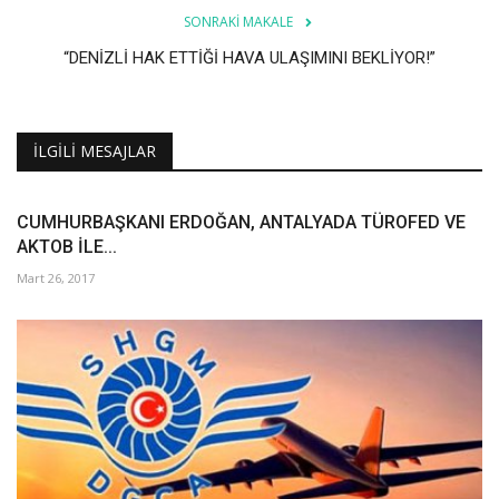
SONRAKI MAKALE
“DENİZLİ HAK ETTİĞİ HAVA ULAŞIMINI BEKLİYOR!”
İLGILI MESAJLAR
CUMHURBAŞKANI ERDOĞAN, ANTALYADA TÜROFED VE
AKTOB İLE...
Mart 26, 2017