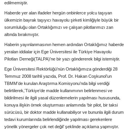
edilmemiştir.
Araştırma - İnceleme
Haberde yer alan ifadeler hergün onbinlerce yolcu taşıyan
ülkemizin bayrak taşıyıcı havayolu şirketi kimliğiyle büyük bir
Lezzet Durakları
sorumluluğu olan Ortaklığımızı ve çalışan pilotlarımızı zan
altında bırakmıştır.
Röportajlar
Haberin yayınlanmasının hemen ardından Ortaklığımız haberde
yeralan iddialar için Ege Üniversitesi ile Türkiye Havayolu
Gezi - Yorum
Pilotları Derneği(TALPA)’ne bir yazı göndererek bilgi istemiştir.
Ege Üniversitesi Rektörlüğü’nün Ortaklığımıza gönderdiği 28
Sizlerden Gelenler
Temmuz 2008 tarihli yazıda, Prof. Dr. Hakan Coşkunol’un
TBMM’de kurulan Araştırma Komisyonu’nda bilgi verdiği
Yorumlar
belirtilerek,'Türkiye’de madde kullanımının belirlenmesi ve
bildirilmesi ile ilgili yasal düzenlemelerin yapılması hususunda,
Video Tanıtım
konuya ilişkin örnek oluşturması anlamında ‘bir pilot, bir taksi
sürücüsü, bir doktor madde kullanabiliyor ve bununla ilgili durum
Köşe Yazarları
tedavi kurumlarında belirlendiğinde yapılması gerekenlere
yönelik yönergeler çok net değil’ şeklinde açıklama yapmıştır.