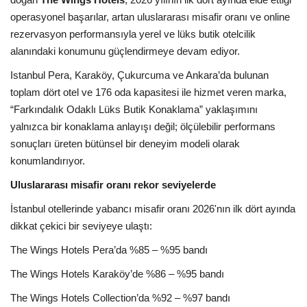
operasyonel başarılar, artan uluslararası misafir oranı ve online
Araştırma - İnceleme
rezervasyon performansıyla yerel ve lüks butik otelcilik
alanındaki konumunu güçlendirmeye devam ediyor.
Lezzet Durakları
Istanbul Pera, Karaköy, Çukurcuma ve Ankara’da bulunan
toplam dört otel ve 176 oda kapasitesi ile hizmet veren marka,
Röportajlar
“Farkındalık Odaklı Lüks Butik Konaklama” yaklaşımını
yalnızca bir konaklama anlayışı değil; ölçülebilir performans
Gezi - Yorum
sonuçları üreten bütünsel bir deneyim modeli olarak
konumlandırıyor.
Sizlerden Gelenler
Uluslararası misafir oranı rekor seviyelerde
Yorumlar
İstanbul otellerinde yabancı misafir oranı 2026'nın ilk dört ayında
dikkat çekici bir seviyeye ulaştı:
Video Tanıtım
The Wings Hotels Pera’da %85 – %95 bandı
The Wings Hotels Karaköy’de %86 – %95 bandı
Köşe Yazarları
The Wings Hotels Collection’da %92 – %97 bandı