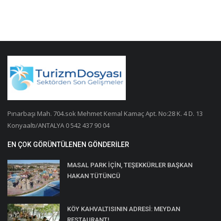
Pınarbaşı Mah. 704.sok Mehmet Kemal Kamaç Apt. No:28 K. 4 D. 13
Konyaaltı/ANTALYA 0 542 437 90 04
EN ÇOK GÖRÜNTÜLENEN GÖNDERILER
MASAL PARK İÇİN, TEŞEKKÜRLER BAŞKAN
HAKAN TÜTÜNCÜ
KÖY KAHVALTISININ ADRESİ: MEYDAN
RESTAURANT!..