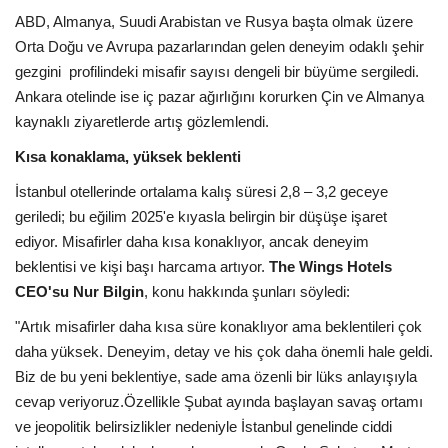
Galeri
ABD, Almanya, Suudi Arabistan ve Rusya başta olmak üzere
Orta Doğu ve Avrupa pazarlarından gelen deneyim odaklı şehir
gezgini profilindeki misafir sayısı dengeli bir büyüme sergiledi.
Ankara otelinde ise iç pazar ağırlığını korurken Çin ve Almanya
kaynaklı ziyaretlerde artış gözlemlendi.
Kısa konaklama, yüksek beklenti
İstanbul otellerinde ortalama kalış süresi 2,8 – 3,2 geceye
geriledi; bu eğilim 2025'e kıyasla belirgin bir düşüşe işaret
ediyor. Misafirler daha kısa konaklıyor, ancak deneyim
beklentisi ve kişi başı harcama artıyor.
The Wings Hotels
CEO'su Nur Bilgin
, konu hakkında şunları söyledi:
"Artık misafirler daha kısa süre konaklıyor ama beklentileri çok
daha yüksek. Deneyim, detay ve his çok daha önemli hale geldi.
Biz de bu yeni beklentiye, sade ama özenli bir lüks anlayışıyla
cevap veriyoruz.Özellikle Şubat ayında başlayan savaş ortamı
ve jeopolitik belirsizlikler nedeniyle İstanbul genelinde ciddi