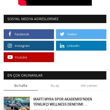
SOSYAL MEDYA ADRESLERİMİZ
Facebook
Twitter
Instagram
Linkedin
Youtube
EN ÇOK OKUNANLAR
Bu hafta
Bu ay
Her zaman
MARTI MYRA SPOR AKADEMİSİ’NDEN
YENİLİKÇİ WELLNESS DENEYİMİ:...
Ağustos 2, 2026