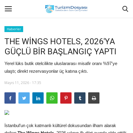
Haberler
THE WİNGS HOTELS, 2026'YA
Anasayfa
GÜÇLÜ BİR BAŞLANGIÇ YAPTI
Bize Ulaşın
Yerel lüks butik otelcilikte uluslararası misafir oranı %97'ye
Künye
ulaştı; direkt rezervasyonlar üç katına çıktı.
Mayıs 11, 2026 - 17:35
Halil ÖNCÜ kimdir?
KVKK Aydınlatma Metni
Haberler
İstanbul’un çok katmanlı kültürel dokusundan ilham alarak
Görüntülü
doğan
The Wings Hotels
, 2026 yılının ilk dört ayında elde ettiği