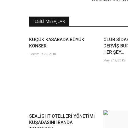
İLGILI MESAJLAR
KÜÇÜK KASABADA BÜYÜK
CLUB SİDA
KONSER
DERVİŞ BU
HER ŞEY...
Temmuz 29, 2010
Mayıs 12, 2015
SEALİGHT OTELLERİ YÖNETİMİ
KUŞADASINI İRANDA