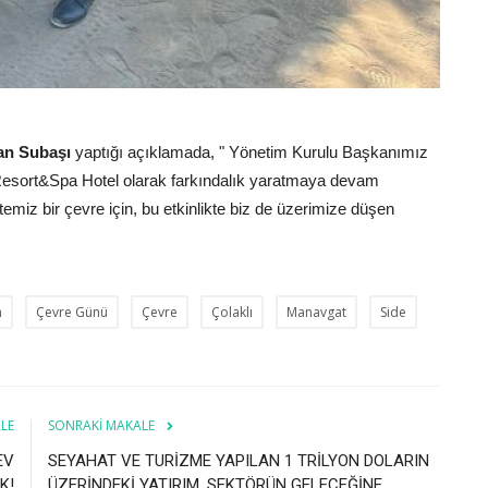
an Subaşı
yaptığı açıklamada, " Yönetim Kurulu Başkanımız
esort&Spa Hotel olarak farkındalık yaratmaya devam
emiz bir çevre için, bu etkinlikte biz de üzerimize düşen
n
Çevre Günü
Çevre
Çolaklı
Manavgat
Side
LE
SONRAKI MAKALE
EV
SEYAHAT VE TURİZME YAPILAN 1 TRİLYON DOLARIN
K!
ÜZERİNDEKİ YATIRIM, SEKTÖRÜN GELECEĞİNE...