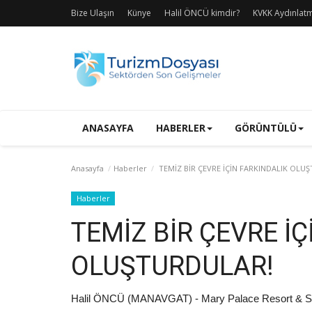
Bize Ulaşın
Künye
Halil ÖNCÜ kimdir?
KVKK Aydınlat
ANASAYFA
HABERLER
GÖRÜNTÜLÜ
Anasayfa
Haberler
TEMİZ BİR ÇEVRE İÇİN FARKINDALIK OLU
Haberler
TEMİZ BİR ÇEVRE İ
OLUŞTURDULAR!
Halil ÖNCÜ (MANAVGAT) - Mary Palace Resort & Sp