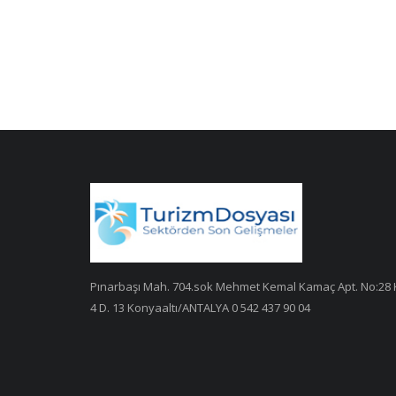
Pınarbaşı Mah. 704.sok Mehmet Kemal Kamaç Apt. No:28 
4 D. 13 Konyaaltı/ANTALYA 0 542 437 90 04