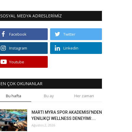
SOSYAL MEDYA ADRESLERİMİZ
Facebook
Twitter
Instagram
Linkedin
Youtube
EN ÇOK OKUNANLAR
Bu hafta
Bu ay
Her zaman
MARTI MYRA SPOR AKADEMİSİ’NDEN
YENİLİKÇİ WELLNESS DENEYİMİ:...
Ağustos 2, 2026