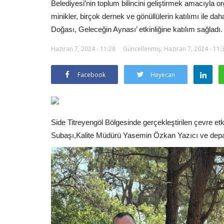
Belediyesi’nin toplum bilincini geliştirmek amacıyla 
minikler, birçok dernek ve gönüllülerin katılımı ile da
Doğası, Geleceğin Aynası’ etkinliğine katılım sağladı.
Haziran 7, 2024 - 11:28
Güncellenmiş: Haziran 7, 2024 - 11:
Facebook
Heyecan
Side Titreyengöl Bölgesinde gerçekleştirilen çevre 
Subaşı,Kalite Müdürü Yasemin Özkan Yazıcı ve depar