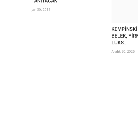
TANITACAK
Jan 30, 2016
KEMPİNSKİ
BELEK, YİR
LÜKS...
Aralık 30, 2025