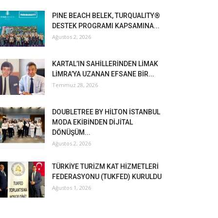
PINE BEACH BELEK, TURQUALITY®
DESTEK PROGRAMI KAPSAMINA...
Ağustos 2, 2026
KARTAL’IN SAHİLLERİNDEN LİMAK
LİMRA’YA UZANAN EFSANE BİR...
Temmuz 28, 2026
DOUBLETREE BY HİLTON İSTANBUL
MODA EKİBİNDEN DİJİTAL
DÖNÜŞÜM...
Ağustos 2, 2026
TÜRKİYE TURİZM KAT HİZMETLERİ
FEDERASYONU (TUKFED) KURULDU
Ağustos 1, 2026