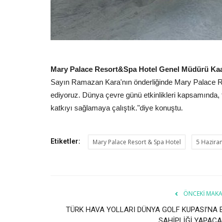
Mary Palace Resort&Spa Hotel Genel Müdürü Ka
Sayın Ramazan Kara'nın önderliğinde Mary Palace R
ediyoruz. Dünya çevre günü etkinlikleri kapsamında, t
katkıyı sağlamaya çalıştık."diye konuştu.
Etiketler:
Mary Palace Resort & Spa Hotel
5 Hazira
ÖNCEKI MAKA
TÜRK HAVA YOLLARI DÜNYA GOLF KUPASI’NA 
SAHİPLİĞİ YAPACA