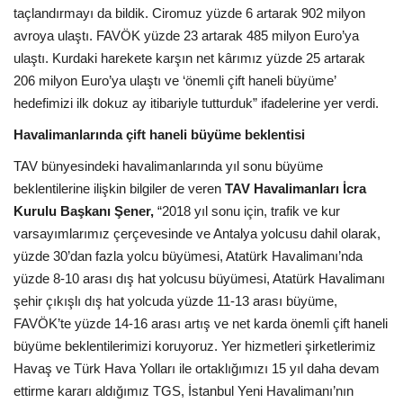
taçlandırmayı da bildik. Ciromuz yüzde 6 artarak 902 milyon
avroya ulaştı. FAVÖK yüzde 23 artarak 485 milyon Euro’ya
ulaştı. Kurdaki harekete karşın net kârımız yüzde 25 artarak
206 milyon Euro’ya ulaştı ve ‘önemli çift haneli büyüme’
hedefimizi ilk dokuz ay itibariyle tutturduk” ifadelerine yer verdi.
Havalimanlarında çift haneli büyüme beklentisi
TAV bünyesindeki havalimanlarında yıl sonu büyüme
beklentilerine ilişkin bilgiler de veren
TAV Havalimanları İcra
Kurulu Başkanı Şener,
“2018 yıl sonu için, trafik ve kur
varsayımlarımız çerçevesinde ve Antalya yolcusu dahil olarak,
yüzde 30’dan fazla yolcu büyümesi, Atatürk Havalimanı’nda
yüzde 8-10 arası dış hat yolcusu büyümesi, Atatürk Havalimanı
şehir çıkışlı dış hat yolcuda yüzde 11-13 arası büyüme,
FAVÖK’te yüzde 14-16 arası artış ve net karda önemli çift haneli
büyüme beklentilerimizi koruyoruz. Yer hizmetleri şirketlerimiz
Havaş ve Türk Hava Yolları ile ortaklığımızı 15 yıl daha devam
ettirme kararı aldığımız TGS, İstanbul Yeni Havalimanı’nın