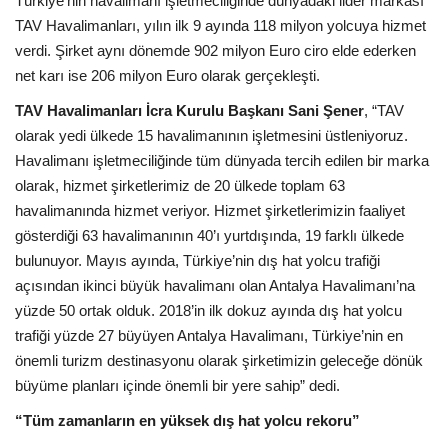
Türkiye’nin havalimanı işletmeciliğinde dünyadaki lider markası
TAV Havalimanları, yılın ilk 9 ayında 118 milyon yolcuya hizmet
Araştırma - İnceleme
verdi. Şirket aynı dönemde 902 milyon Euro ciro elde ederken
net karı ise 206 milyon Euro olarak gerçekleşti.
Lezzet Durakları
TAV Havalimanları İcra Kurulu Başkanı Sani Şener
, “TAV
olarak yedi ülkede 15 havalimanının işletmesini üstleniyoruz.
Röportajlar
Havalimanı işletmeciliğinde tüm dünyada tercih edilen bir marka
olarak, hizmet şirketlerimiz de 20 ülkede toplam 63
Gezi - Yorum
havalimanında hizmet veriyor. Hizmet şirketlerimizin faaliyet
gösterdiği 63 havalimanının 40’ı yurtdışında, 19 farklı ülkede
Sizlerden Gelenler
bulunuyor. Mayıs ayında, Türkiye’nin dış hat yolcu trafiği
açısından ikinci büyük havalimanı olan Antalya Havalimanı’na
Yorumlar
yüzde 50 ortak olduk. 2018’in ilk dokuz ayında dış hat yolcu
trafiği yüzde 27 büyüyen Antalya Havalimanı, Türkiye’nin en
Video Tanıtım
önemli turizm destinasyonu olarak şirketimizin geleceğe dönük
büyüme planları içinde önemli bir yere sahip” dedi.
Köşe Yazarları
“Tüm zamanların en yüksek dış hat yolcu rekoru”