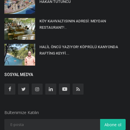
HAKAN TÜTÜNCÜ
KÖY KAHVALTISININ ADRESİ: MEYDAN
RESTAURANT!..
HALİL ÖNCÜ YAZIYOR! KÖPRÜLÜ KANYONDA
RAFTİNG KEYFİ...
SOSYAL MEDYA
Bültenimize Katılın
Abone ol