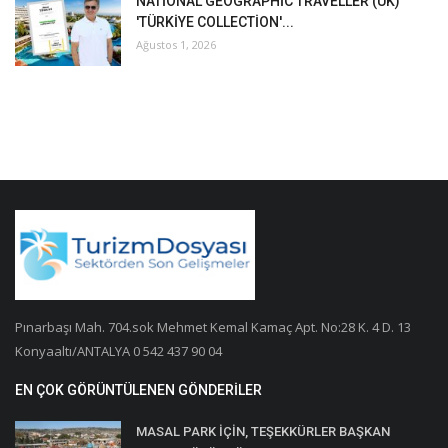
NATİONAL GEOGRAPHİC TRAVELLER (UK)
'TÜRKİYE COLLECTİON'...
Ağustos 1, 2026
Pınarbaşı Mah. 704.sok Mehmet Kemal Kamaç Apt. No:28 K. 4 D. 13
Konyaaltı/ANTALYA 0 542 437 90 04
EN ÇOK GÖRÜNTÜLENEN GÖNDERILER
MASAL PARK İÇİN, TEŞEKKÜRLER BAŞKAN