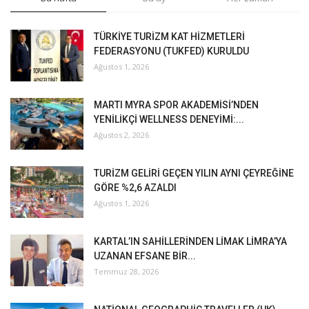
TÜRKİYE TURİZM KAT HİZMETLERİ
FEDERASYONU (TUKFED) KURULDU
Ağustos 1, 2026
MARTI MYRA SPOR AKADEMİSİ’NDEN
YENİLİKÇİ WELLNESS DENEYİMİ:...
Ağustos 2, 2026
TURİZM GELİRİ GEÇEN YILIN AYNI ÇEYREĞİNE
GÖRE %2,6 AZALDI
Ağustos 1, 2026
KARTAL’IN SAHİLLERİNDEN LİMAK LİMRA’YA
UZANAN EFSANE BİR...
Temmuz 28, 2026