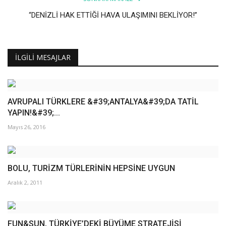
“DENİZLİ HAK ETTİĞİ HAVA ULAŞIMINI BEKLİYOR!”
İLGILI MESAJLAR
AVRUPALI TÜRKLERE &#39;ANTALYA&#39;DA TATİL
YAPIN!&#39;...
Mayıs 26, 2016
BOLU, TURİZM TÜRLERİNİN HEPSİNE UYGUN
Aralık 2, 2011
FUN&SUN, TÜRKİYE’DEKİ BÜYÜME STRATEJİSİ