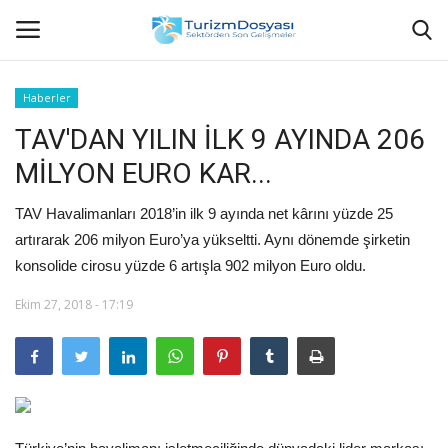
Haberler
TAV'DAN YILIN İLK 9 AYINDA 206
Anasayfa
MİLYON EURO KAR...
Bize Ulaşın
TAV Havalimanları 2018’in ilk 9 ayında net kârını yüzde 25
Künye
artırarak 206 milyon Euro’ya yükseltti. Aynı dönemde şirketin
konsolide cirosu yüzde 6 artışla 902 milyon Euro oldu.
Halil ÖNCÜ kimdir?
Ekim 27, 2018 - 17:19
KVKK Aydınlatma Metni
Haberler
Görüntülü