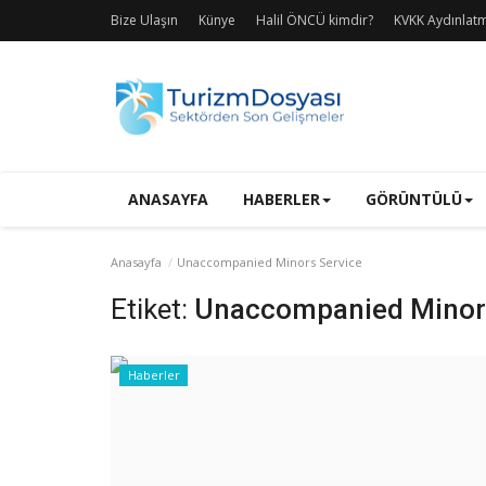
Bize Ulaşın
Künye
Halil ÖNCÜ kimdir?
KVKK Aydınlat
ANASAYFA
HABERLER
GÖRÜNTÜLÜ
Anasayfa
Unaccompanied Minors Service
Etiket:
Unaccompanied Minors
Haberler