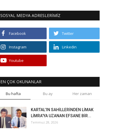
SOSYAL MEDYA ADRESLERİMİZ
Facebook
Twitter
Instagram
Linkedin
Youtube
EN ÇOK OKUNANLAR
Bu hafta
Bu ay
Her zaman
KARTAL’IN SAHİLLERİNDEN LİMAK
LİMRA’YA UZANAN EFSANE BİR...
Temmuz 28, 2026