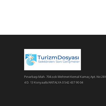
Pınarbaşı Mah. 704.sok Mehmet Kemal Kamaç Apt. No:28 
4 D. 13 Konyaaltı/ANTALYA 0 542 437 90 04