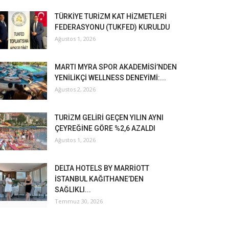
TÜRKİYE TURİZM KAT HİZMETLERİ
FEDERASYONU (TUKFED) KURULDU
Ağustos 1, 2026
MARTI MYRA SPOR AKADEMİSİ’NDEN
YENİLİKÇİ WELLNESS DENEYİMİ:...
Ağustos 2, 2026
TURİZM GELİRİ GEÇEN YILIN AYNI
ÇEYREĞİNE GÖRE %2,6 AZALDI
Ağustos 1, 2026
DELTA HOTELS BY MARRİOTT
İSTANBUL KAĞITHANE’DEN
SAĞLIKLI...
Temmuz 30, 2026