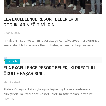
ELA EXCELLENCE RESORT BELEK EKİBİ,
ÇOCUKLARIN EĞİTİMİ İÇİN...
Nisan 6, 2026
Antalya’nın spor ve turizmle buluştuğu Runtalya 2026 maratonunda
yerini alan Ela Excellence Resort Belek, anlamlı bir koşuya imza...
Haberler
ELA EXCELLENCE RESORT BELEK, İKİ PRESTİJLİ
ÖDÜLLE BAŞARISINI...
Mart 30, 2026
Akdeniz’in eşsiz doğasıyla kişiselleştirilmiş lüksün konforunu
birleştiren Ela Excellence Resort Belek, misafir memnuniyeti ve
hizmet...