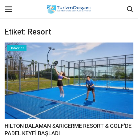
Etiket:
Resort
Anasayfa
Haberler
Bize Ulaşın
Künye
Halil ÖNCÜ kimdir?
KVKK Aydınlatma Metni
Haberler
HILTON DALAMAN SARIGERME RESORT & GOLF'DE
PADEL KEYFİ BAŞLADI
Görüntülü