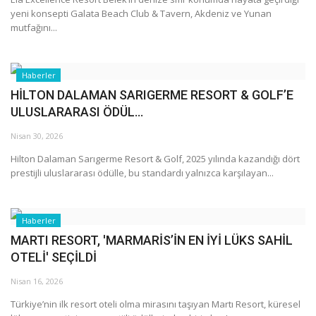
yeni konsepti Galata Beach Club & Tavern, Akdeniz ve Yunan
mutfağını...
Haberler
HİLTON DALAMAN SARIGERME RESORT & GOLF’E
ULUSLARARASI ÖDÜL...
Nisan 30, 2026
Hilton Dalaman Sarıgerme Resort & Golf, 2025 yılında kazandığı dört
prestijli uluslararası ödülle, bu standardı yalnızca karşılayan...
Haberler
MARTI RESORT, 'MARMARİS’İN EN İYİ LÜKS SAHİL
OTELİ' SEÇİLDİ
Nisan 16, 2026
Türkiye’nin ilk resort oteli olma mirasını taşıyan Martı Resort, küresel