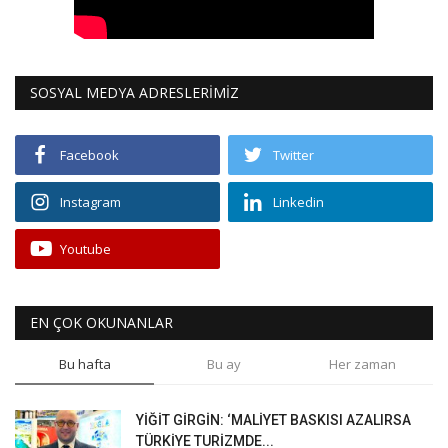
SOSYAL MEDYA ADRESLERİMİZ
Facebook
Twitter
Instagram
Linkedin
Youtube
EN ÇOK OKUNANLAR
Bu hafta
Bu ay
Her zaman
YİĞİT GİRGİN: ‘MALİYET BASKISI AZALIRSA
TÜRKİYE TURİZMDE...