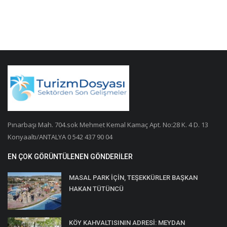
Pınarbaşı Mah. 704.sok Mehmet Kemal Kamaç Apt. No:28 K. 4 D. 13
Konyaaltı/ANTALYA 0 542 437 90 04
EN ÇOK GÖRÜNTÜLENEN GÖNDERILER
MASAL PARK İÇİN, TEŞEKKÜRLER BAŞKAN
HAKAN TÜTÜNCÜ
KÖY KAHVALTISININ ADRESİ: MEYDAN