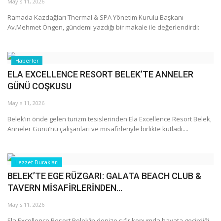
Galeri
Mayıs 11, 2026
Ramada Kazdağları Thermal & SPA Yönetim Kurulu Başkanı
Av.Mehmet Öngen, gündemi yazdığı bir makale ile değerlendirdi:
Haberler
ELA EXCELLENCE RESORT BELEK’TE ANNELER
GÜNÜ COŞKUSU
Mayıs 11, 2026
Belek’in önde gelen turizm tesislerinden Ela Excellence Resort Belek,
Anneler Günü’nü çalışanları ve misafirleriyle birlikte kutladı....
Lezzet Durakları
BELEK’TE EGE RÜZGARI: GALATA BEACH CLUB &
TAVERN MİSAFİRLERİNDEN...
Mayıs 11, 2026
Ela Excellence Resort Belek’in denize sıfır konumda hayata geçirdiği