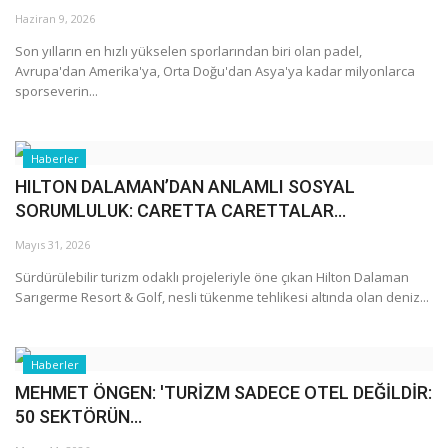
Haziran 9, 2026
Araştırma - İnceleme
Son yılların en hızlı yükselen sporlarından biri olan padel,
Avrupa'dan Amerika'ya, Orta Doğu'dan Asya'ya kadar milyonlarca
sporseverin...
Lezzet Durakları
Röportajlar
Haberler
HILTON DALAMAN’DAN ANLAMLI SOSYAL
Gezi - Yorum
SORUMLULUK: CARETTA CARETTALAR...
Mayıs 31, 2026
Sizlerden Gelenler
Sürdürülebilir turizm odaklı projeleriyle öne çıkan Hilton Dalaman
Sarıgerme Resort & Golf, nesli tükenme tehlikesi altında olan deniz...
Yorumlar
Video Tanıtım
Haberler
MEHMET ÖNGEN: 'TURİZM SADECE OTEL DEĞİLDİR:
Köşe Yazarları
50 SEKTÖRÜN...