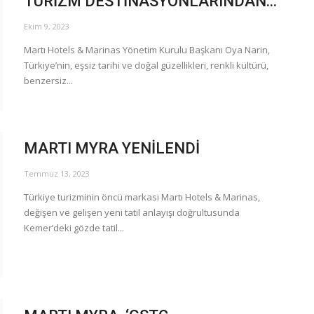
TURİZM DESTİNASYONLARINDAN...
Ekim 9, 2023
Martı Hotels & Marinas Yönetim Kurulu Başkanı Oya Narin,
Türkiye’nin, eşsiz tarihi ve doğal güzellikleri, renkli kültürü,
benzersiz...
MARTI MYRA YENİLENDİ
Temmuz 13, 2023
Türkiye turizminin öncü markası Martı Hotels & Marinas,
değişen ve gelişen yeni tatil anlayışı doğrultusunda
Kemer’deki gözde tatil...