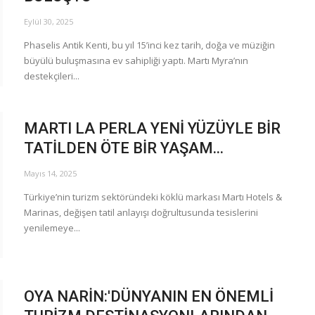
Eylül 30, 2025
Phaselis Antik Kenti, bu yıl 15’inci kez tarih, doğa ve müziğin
büyülü buluşmasına ev sahipliği yaptı. Martı Myra’nın
destekçileri...
MARTI LA PERLA YENİ YÜZÜYLE BİR
TATİLDEN ÖTE BİR YAŞAM...
Mayıs 14, 2025
Türkiye’nin turizm sektöründeki köklü markası Martı Hotels &
Marinas, değişen tatil anlayışı doğrultusunda tesislerini
yenilemeye...
OYA NARİN:'DÜNYANIN EN ÖNEMLİ