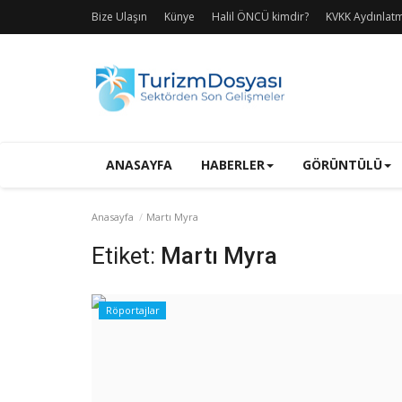
Bize Ulaşın
Künye
Halil ÖNCÜ kimdir?
KVKK Aydınlat
ANASAYFA
HABERLER
GÖRÜNTÜLÜ
Anasayfa
Martı Myra
Etiket:
Martı Myra
Röportajlar