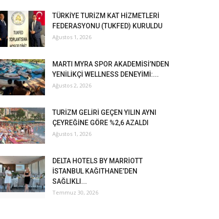
TÜRKİYE TURİZM KAT HİZMETLERİ
FEDERASYONU (TUKFED) KURULDU
Ağustos 1, 2026
MARTI MYRA SPOR AKADEMİSİ’NDEN
YENİLİKÇİ WELLNESS DENEYİMİ:...
Ağustos 2, 2026
TURİZM GELİRİ GEÇEN YILIN AYNI
ÇEYREĞİNE GÖRE %2,6 AZALDI
Ağustos 1, 2026
DELTA HOTELS BY MARRİOTT
İSTANBUL KAĞITHANE’DEN
SAĞLIKLI...
Temmuz 30, 2026