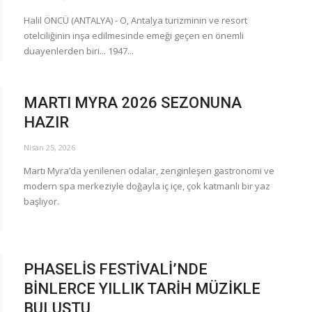
Halil ÖNCÜ (ANTALYA) - O, Antalya turizminin ve resort
otelciliğinin inşa edilmesinde emeği geçen en önemli
duayenlerden biri... 1947...
MARTI MYRA 2026 SEZONUNA
HAZIR
Nisan 25, 2026
Martı Myra’da yenilenen odalar, zenginleşen gastronomi ve
modern spa merkeziyle doğayla iç içe, çok katmanlı bir yaz
başlıyor.
PHASELİS FESTİVALİ’NDE
BİNLERCE YILLIK TARİH MÜZİKLE
BULUŞTU