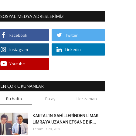
SOSYAL MEDYA ADRESLERİMİZ
Facebook
Twitter
Instagram
Linkedin
Youtube
EN ÇOK OKUNANLAR
Bu hafta
Bu ay
Her zaman
KARTAL’IN SAHİLLERİNDEN LİMAK
LİMRA’YA UZANAN EFSANE BİR...
Temmuz 28, 2026