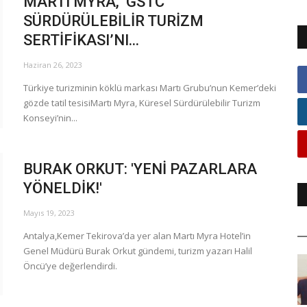
MARTI MYRA, ‘GSTC
SÜRDÜRÜLEBİLİR TURİZM
SERTİFİKASI’NI...
Haziran 26, 2023
Türkiye turizminin köklü markası Martı Grubu’nun Kemer’deki
gözde tatil tesisiMartı Myra, Küresel Sürdürülebilir Turizm
Konseyi’nin...
BURAK ORKUT: 'YENİ PAZARLARA
YÖNELDİK!'
Mayıs 19, 2023
Antalya,Kemer Tekirova’da yer alan Martı Myra Hotel’in
Genel Müdürü Burak Orkut gündemi, turizm yazarı Halil
Öncü’ye değerlendirdi.