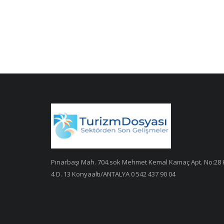
Pınarbaşı Mah. 704.sok Mehmet Kemal Kamaç Apt. No:28 
4 D. 13 Konyaaltı/ANTALYA 0 542 437 90 04