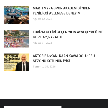
MARTI MYRA SPOR AKADEMİSİ’NDEN
YENİLİKÇİ WELLNESS DENEYİMİ:...
Ağustos 2, 2026
TURİZM GELİRİ GEÇEN YILIN AYNI ÇEYREĞİNE
GÖRE %2,6 AZALDI
Ağustos 1, 2026
AKTOB BAŞKANI KAAN KAVALOĞLU: “BU
SEZONU KÖTÜNÜN İYİSİ...
Temmuz 31, 2026