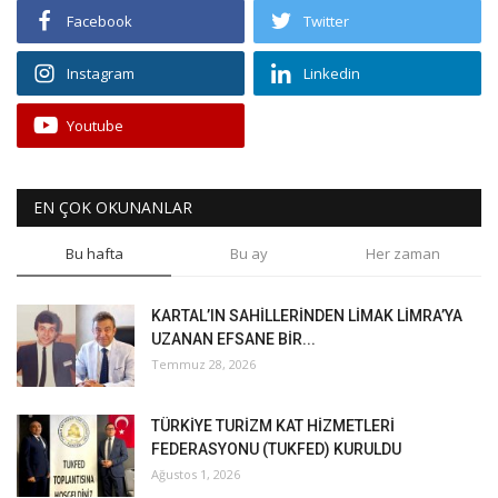
Facebook
Twitter
Instagram
Linkedin
Youtube
EN ÇOK OKUNANLAR
Bu hafta
Bu ay
Her zaman
KARTAL’IN SAHİLLERİNDEN LİMAK LİMRA’YA
UZANAN EFSANE BİR...
Temmuz 28, 2026
TÜRKİYE TURİZM KAT HİZMETLERİ
FEDERASYONU (TUKFED) KURULDU
Ağustos 1, 2026