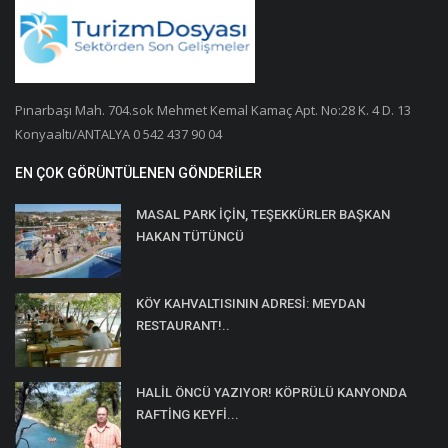
Pınarbaşı Mah. 704.sok Mehmet Kemal Kamaç Apt. No:28 K. 4 D. 13
Konyaaltı/ANTALYA 0 542 437 90 04
EN ÇOK GÖRÜNTÜLENEN GÖNDERILER
MASAL PARK İÇİN, TEŞEKKÜRLER BAŞKAN
HAKAN TÜTÜNCÜ
KÖY KAHVALTISININ ADRESİ: MEYDAN
RESTAURANT!..
HALİL ÖNCÜ YAZIYOR! KÖPRÜLÜ KANYONDA
RAFTİNG KEYFİ...