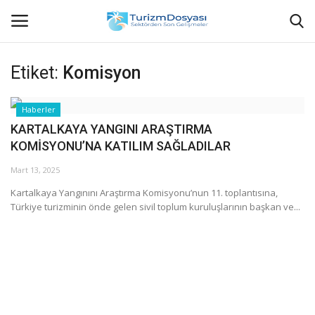
Etiket:
Komisyon
Anasayfa
Haberler
KARTALKAYA YANGINI ARAŞTIRMA
Bize Ulaşın
KOMİSYONU’NA KATILIM SAĞLADILAR
Künye
Mart 13, 2025
Kartalkaya Yangınını Araştırma Komisyonu’nun 11. toplantısına,
Halil ÖNCÜ kimdir?
Türkiye turizminin önde gelen sivil toplum kuruluşlarının başkan ve...
KVKK Aydınlatma Metni
Haberler
Görüntülü