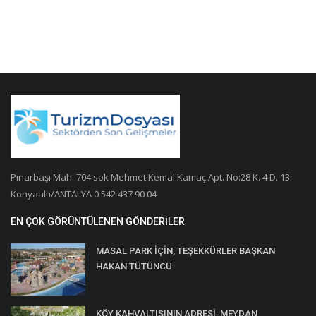
Pınarbaşı Mah. 704.sok Mehmet Kemal Kamaç Apt. No:28 K. 4 D. 13
Konyaaltı/ANTALYA 0 542 437 90 04
EN ÇOK GÖRÜNTÜLENEN GÖNDERILER
MASAL PARK İÇİN, TEŞEKKÜRLER BAŞKAN
HAKAN TÜTÜNCÜ
KÖY KAHVALTISININ ADRESİ: MEYDAN