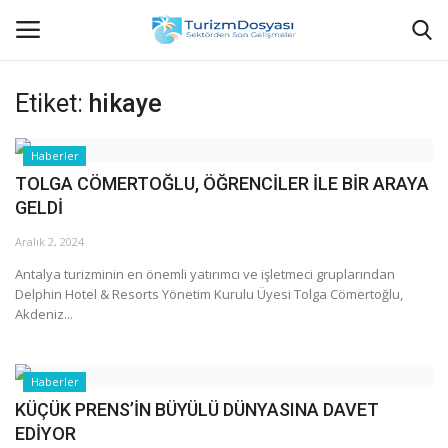
Etiket:
hikaye
Anasayfa
Haberler
TOLGA CÖMERTOĞLU, ÖĞRENCİLER İLE BİR ARAYA
Bize Ulaşın
GELDİ
Künye
Aralık 2, 2024
Antalya turizminin en önemli yatırımcı ve işletmeci gruplarından
Halil ÖNCÜ kimdir?
Delphin Hotel & Resorts Yönetim Kurulu Üyesi Tolga Cömertoğlu,
Akdeniz...
KVKK Aydınlatma Metni
Haberler
Haberler
KÜÇÜK PRENS’İN BÜYÜLÜ DÜNYASINA DAVET
EDİYOR
Görüntülü