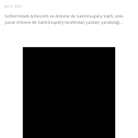
Jan 3, 2024
Araştırma - İnceleme
Sofitel Hotels & Resorts ve Antoine de Saint-Exupéry Vakfı, ünlü
yazar Antoine de Saint-Exupéry tarafından yazılan; yaratıcılığı,...
Lezzet Durakları
Röportajlar
Gezi - Yorum
Sizlerden Gelenler
Yorumlar
Video Tanıtım
Köşe Yazarları