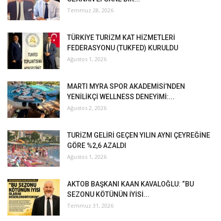
Temmuz 28, 2026
TÜRKİYE TURİZM KAT HİZMETLERİ
FEDERASYONU (TUKFED) KURULDU
Ağustos 1, 2026
MARTI MYRA SPOR AKADEMİSİ’NDEN
YENİLİKÇİ WELLNESS DENEYİMİ:...
Ağustos 2, 2026
TURİZM GELİRİ GEÇEN YILIN AYNI ÇEYREĞİNE
GÖRE %2,6 AZALDI
Ağustos 1, 2026
AKTOB BAŞKANI KAAN KAVALOĞLU: “BU
SEZONU KÖTÜNÜN İYİSİ...
Temmuz 31, 2026