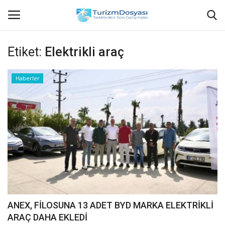
Etiket:
Elektrikli araç
Anasayfa
Haberler
Bize Ulaşın
Künye
Halil ÖNCÜ kimdir?
KVKK Aydınlatma Metni
Haberler
ANEX, FİLOSUNA 13 ADET BYD MARKA ELEKTRİKLİ
ARAÇ DAHA EKLEDİ
Görüntülü