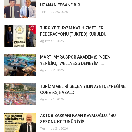
UZANAN EFSANE BİR...
Temmuz 28, 2026
TÜRKİYE TURİZM KAT HİZMETLERİ
FEDERASYONU (TUKFED) KURULDU
Ağustos 1, 2026
MARTI MYRA SPOR AKADEMİSİ’NDEN
YENİLİKÇİ WELLNESS DENEYİMİ:...
Ağustos 2, 2026
TURİZM GELİRİ GEÇEN YILIN AYNI ÇEYREĞİNE
GÖRE %2,6 AZALDI
Ağustos 1, 2026
AKTOB BAŞKANI KAAN KAVALOĞLU: “BU
SEZONU KÖTÜNÜN İYİSİ...
Temmuz 31, 2026