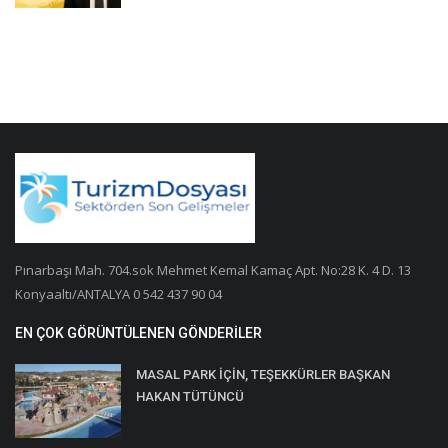
Pınarbaşı Mah. 704.sok Mehmet Kemal Kamaç Apt. No:28 K. 4 D. 13
Konyaaltı/ANTALYA 0 542 437 90 04
EN ÇOK GÖRÜNTÜLENEN GÖNDERILER
MASAL PARK İÇİN, TEŞEKKÜRLER BAŞKAN
HAKAN TÜTÜNCÜ