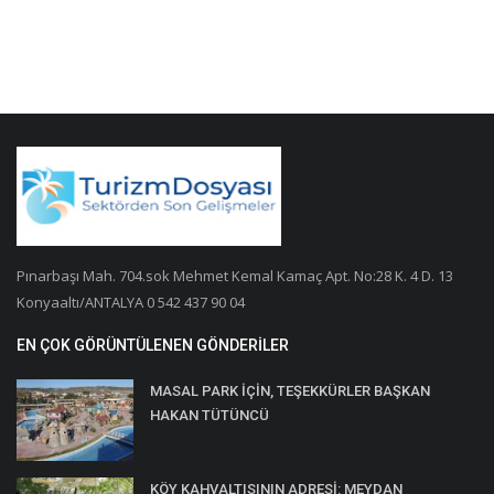
Pınarbaşı Mah. 704.sok Mehmet Kemal Kamaç Apt. No:28 K. 4 D. 13
Konyaaltı/ANTALYA 0 542 437 90 04
EN ÇOK GÖRÜNTÜLENEN GÖNDERILER
MASAL PARK İÇİN, TEŞEKKÜRLER BAŞKAN
HAKAN TÜTÜNCÜ
KÖY KAHVALTISININ ADRESİ: MEYDAN