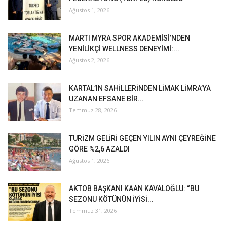
Ağustos 1, 2026
MARTI MYRA SPOR AKADEMİSİ’NDEN
YENİLİKÇİ WELLNESS DENEYİMİ:...
Ağustos 2, 2026
KARTAL’IN SAHİLLERİNDEN LİMAK LİMRA’YA
UZANAN EFSANE BİR...
Temmuz 28, 2026
TURİZM GELİRİ GEÇEN YILIN AYNI ÇEYREĞİNE
GÖRE %2,6 AZALDI
Ağustos 1, 2026
AKTOB BAŞKANI KAAN KAVALOĞLU: “BU
SEZONU KÖTÜNÜN İYİSİ...
Temmuz 31, 2026