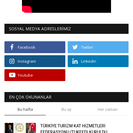
SOSYAL MEDYA ADRESLERİMİZ
Facebook
Twitter
Instagram
Linkedin
Youtube
EN ÇOK OKUNANLAR
Bu hafta
Bu ay
Her zaman
TÜRKİYE TURİZM KAT HİZMETLERİ
FEDERASYONU (TUKFED) KURULDU