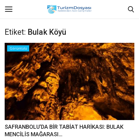
Etiket:
Bulak Köyü
Anasayfa
Görüntülü
Bize Ulaşın
Künye
Halil ÖNCÜ kimdir?
KVKK Aydınlatma Metni
Haberler
SAFRANBOLU'DA BİR TABİAT HARİKASI: BULAK
MENCİLİS MAĞARASI...
Görüntülü