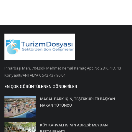
Pınarbaşı Mah. 704.sok Mehmet Kemal Kamaç Apt. No:28 K. 4 D. 13
Konyaaltı/ANTALYA 0 542 437 90 04
EN ÇOK GÖRÜNTÜLENEN GÖNDERILER
MASAL PARK İÇİN, TEŞEKKÜRLER BAŞKAN
HAKAN TÜTÜNCÜ
KÖY KAHVALTISININ ADRESİ: MEYDAN
RESTAURANT!..