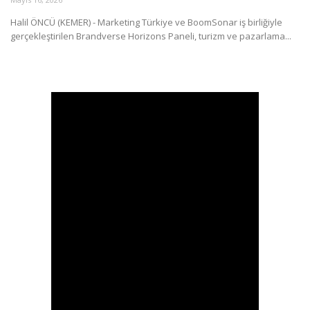
Halil ÖNCÜ (KEMER) - Marketing Türkiye ve BoomSonar iş birliğiyle
Araştırma - İnceleme
gerçekleştirilen Brandverse Horizons Paneli, turizm ve pazarlama...
Lezzet Durakları
Röportajlar
Gezi - Yorum
Sizlerden Gelenler
Yorumlar
Video Tanıtım
Köşe Yazarları