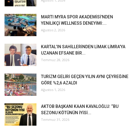
Ağustos 1, 2026
MARTI MYRA SPOR AKADEMİSİ’NDEN
YENİLİKÇİ WELLNESS DENEYİMİ:...
Ağustos 2, 2026
KARTAL’IN SAHİLLERİNDEN LİMAK LİMRA’YA
UZANAN EFSANE BİR...
Temmuz 28, 2026
TURİZM GELİRİ GEÇEN YILIN AYNI ÇEYREĞİNE
GÖRE %2,6 AZALDI
Ağustos 1, 2026
AKTOB BAŞKANI KAAN KAVALOĞLU: “BU
SEZONU KÖTÜNÜN İYİSİ...
Temmuz 31, 2026