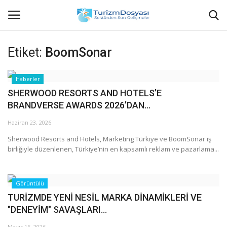
Etiket:
BoomSonar
Anasayfa
Haberler
SHERWOOD RESORTS AND HOTELS’E
Bize Ulaşın
BRANDVERSE AWARDS 2026’DAN...
Künye
Haziran 23, 2026
Sherwood Resorts and Hotels, Marketing Türkiye ve BoomSonar iş
Halil ÖNCÜ kimdir?
birliğiyle düzenlenen, Türkiye’nin en kapsamlı reklam ve pazarlama...
KVKK Aydınlatma Metni
Görüntülü
TURİZMDE YENİ NESİL MARKA DİNAMİKLERİ VE
Haberler
"DENEYİM" SAVAŞLARI...
Görüntülü
Mayıs 16, 2026