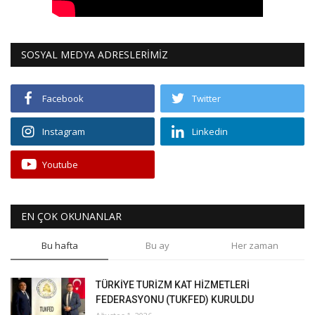
SOSYAL MEDYA ADRESLERİMİZ
Facebook
Twitter
Instagram
Linkedin
Youtube
EN ÇOK OKUNANLAR
Bu hafta
Bu ay
Her zaman
TÜRKİYE TURİZM KAT HİZMETLERİ
FEDERASYONU (TUKFED) KURULDU