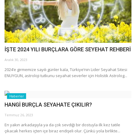
Araştırma - İnceleme
Lezzet Durakları
Röportajlar
İŞTE 2024 YILI BURÇLARA GÖRE SEYEHAT REHBERİ
Gezi - Yorum
Aralık 30, 2023
2024’e girmemize sayılı günler kala, Türkiye’nin Lider Seyahat Sitesi
Sizlerden Gelenler
ENUYGUN, astroloji tutkunu seyahat severler için Holistik Astrolog...
Yorumlar
Haberler
HANGİ BURÇLA SEYAHATE ÇIKILIR?
Video Tanıtım
Temmuz 26, 2023
Köşe Yazarları
En yakın arkadaşıyla ya da çok sevdiği bir dostuyla ilk kez tatile
çıkacak herkes içten içe biraz endişeli olur. Çünkü yola birlikte...