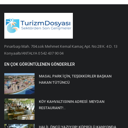
Pınarbaşı Mah. 704.sok Mehmet Kemal Kamaç Apt. No:28 K. 4 D. 13
Konyaaltı/ANTALYA 0 542 437 90 04
EN ÇOK GÖRÜNTÜLENEN GÖNDERILER
MASAL PARK İÇİN, TEŞEKKÜRLER BAŞKAN
HAKAN TÜTÜNCÜ
KÖY KAHVALTISININ ADRESİ: MEYDAN
RESTAURANT!..
HALİL ÖNCÜ YAZIYOR! KÖPRÜLÜ KANYONDA