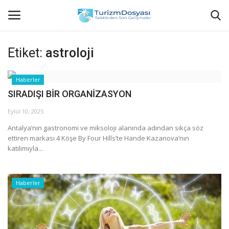
Etiket:
astroloji
Anasayfa
Haberler
SIRADIŞI BİR ORGANİZASYON
Bize Ulaşın
Eylül 10, 2025
Künye
Antalya’nın gastronomi ve miksoloji alanında adından sıkça söz
ettiren markası 4 Köşe By Four Hills’te Hande Kazanova’nın
Halil ÖNCÜ kimdir?
katılımıyla...
KVKK Aydınlatma Metni
Haberler
Haberler
Görüntülü