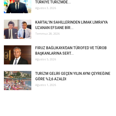
TÜRKİYE TURİZMDE...
Ağustos 3, 2026
KARTAL’IN SAHİLLERİNDEN LİMAK LİMRA’YA
UZANAN EFSANE BİR...
Temmuz 28, 2026
FİRUZ BAĞLIKAYA'DAN TÜROFED VE TÜROB
BAŞKANLARINA SERT...
Ağustos 5, 2026
TURİZM GELİRİ GEÇEN YILIN AYNI ÇEYREĞİNE
GÖRE %2,6 AZALDI
Ağustos 1, 2026