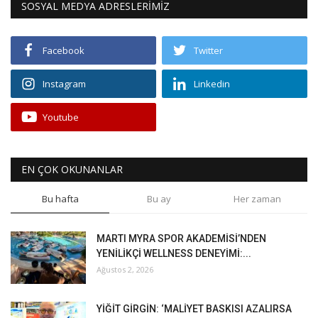
SOSYAL MEDYA ADRESLERİMİZ
Facebook
Twitter
Instagram
Linkedin
Youtube
EN ÇOK OKUNANLAR
Bu hafta
Bu ay
Her zaman
MARTI MYRA SPOR AKADEMİSİ’NDEN
YENİLİKÇİ WELLNESS DENEYİMİ:...
Ağustos 2, 2026
YİĞİT GİRGİN: ‘MALİYET BASKISI AZALIRSA