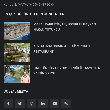
Konyaaltı/ANTALYA 0 542 437 90 04
EN ÇOK GÖRÜNTÜLENEN GÖNDERILER
MASAL PARK İÇİN, TEŞEKKÜRLER BAŞKAN
HAKAN TÜTÜNCÜ
KÖY KAHVALTISININ ADRESİ: MEYDAN
RESTAURANT!..
HALİL ÖNCÜ YAZIYOR! KÖPRÜLÜ KANYONDA
RAFTİNG KEYFİ...
SOSYAL MEDYA