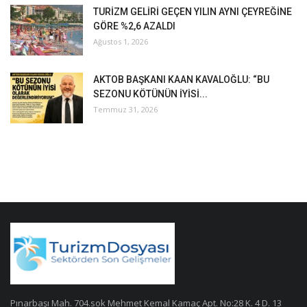
TURİZM GELİRİ GEÇEN YILIN AYNI ÇEYREĞİNE
GÖRE %2,6 AZALDI
Ağustos 1, 2026
AKTOB BAŞKANI KAAN KAVALOĞLU: “BU
SEZONU KÖTÜNÜN İYİSİ...
Temmuz 31, 2026
Pınarbaşı Mah. 704.sok Mehmet Kemal Kamaç Apt. No:28 K. 4 D. 13