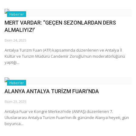
Haberler
MERT VARDAR: “GEÇEN SEZONLARDAN DERS
ALMALIYIZ!'
Ekim 24, 2025
Antalya Turizm Fuarı (ATF) kapsamında düzenlenen ve Antalya İl
Kültür ve Turizm Müdürü Candemir Zoroğlu’nun moderatörlüğünü
yaptığı...
Haberler
ALANYA ANTALYA TURİZM FUARI'NDA
Ekim 23, 2025
Antalya Fuar ve Kongre Merkezi’nde (ANFAŞ) düzenlenen 7.
Uluslararası Antalya Turizm Fuarı’nın ilk gününde Alanya heyeti, gün
boyunca...