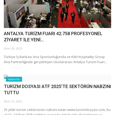
Galeri
ANTALYA TURİZM FUARI 42.758 PROFESYONEL
ZİYARET İLE YENİ...
Ekim 30, 2025
Türkiye İş Bankası Ana Sponsorluğunda ve Kilit Hospitality Group
Ana Partnerliğinde gerçekleşen Uluslararası Antalya Turizm Fuarı...
Haberler
TURİZM DOSYASI ATF 2025’TE SEKTÖRÜN NABZINI
TUTTU
Ekim 25, 2025
25 yıldır turizm sektörünün nabzını tutan www.turizmdosyasi.com, bu
yıl 22–24 Ekim 2025 tarihleri arasında Antalya’da düzenlenen ve...