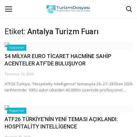
Etiket:
Antalya Turizm Fuarı
Anasayfa
Haberler
54 MİLYAR EURO TİCARET HACMİNE SAHİP
Bize Ulaşın
ACENTELER ATF’DE BULUŞUYOR
Künye
Temmuz 16, 2026
ATF26 Türkiye, “Hospitality Intelligence” temasıyla 26–27–28 Ekim 2026
Halil ÖNCÜ kimdir?
tarihlerinde; 100’ü aşkın ülkeden 40.000’in üzerinde profesyonel...
KVKK Aydınlatma Metni
Haberler
ATF26 TÜRKİYE’NİN YENİ TEMASI AÇIKLANDI:
Haberler
HOSPİTALİTY INTELLİGENCE
Görüntülü
Haziran 29, 2026