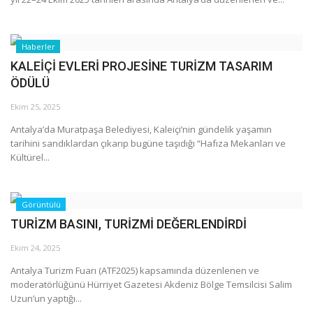
Haberler
KALEİÇİ EVLERİ PROJESİNE TURİZM TASARIM
ÖDÜLÜ
Ekim 25, 2025
Antalya’da Muratpaşa Belediyesi, Kaleiçi’nin gündelik yaşamın
tarihini sandıklardan çıkarıp bugüne taşıdığı “Hafıza Mekanları ve
Kültürel...
Görüntülü
TURİZM BASINI, TURİZMİ DEĞERLENDİRDİ
Ekim 24, 2025
Antalya Turizm Fuarı (ATF2025) kapsamında düzenlenen ve
moderatörlüğünü Hürriyet Gazetesi Akdeniz Bölge Temsilcisi Salim
Uzun’un yaptığı...