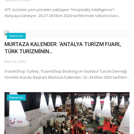
ATF, turizmin yeni yönetim yaklaşımı “Hospitality Intelligence”ı
Araştırma - İnceleme
dünyaya tanıtıyor. 26-27-28 Ekim 2026 tarihlerinde sekizinci kez...
Lezzet Durakları
Haberler
Röportajlar
MURTAZA KALENDER: ‘ANTALYA TURİZM FUARI,
TÜRK TURİZMİNİN...
Gezi - Yorum
Ekim 30, 2025
TravelShop Turkey, TravelShop Booking ve İstanbul Turizm Derneği
Sizlerden Gelenler
Yönetim Kurulu Başkanı Murtaza Kalender, 22–24 Ekim 2025 tarihleri...
Yorumlar
Haberler
Video Tanıtım
Köşe Yazarları