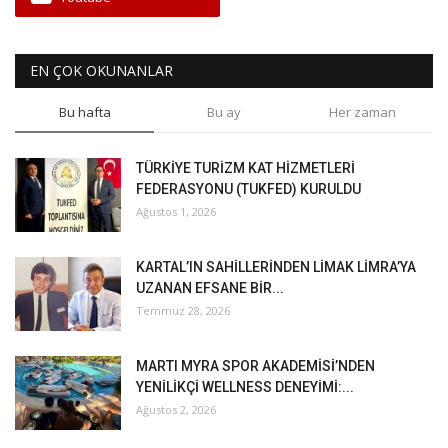
EN ÇOK OKUNANLAR
Bu hafta
Bu ay
Her zaman
TÜRKİYE TURİZM KAT HİZMETLERİ
FEDERASYONU (TUKFED) KURULDU
Ağustos 1, 2026
KARTAL’IN SAHİLLERİNDEN LİMAK LİMRA’YA
UZANAN EFSANE BİR...
Temmuz 28, 2026
MARTI MYRA SPOR AKADEMİSİ’NDEN
YENİLİKÇİ WELLNESS DENEYİMİ:...
Ağustos 2, 2026