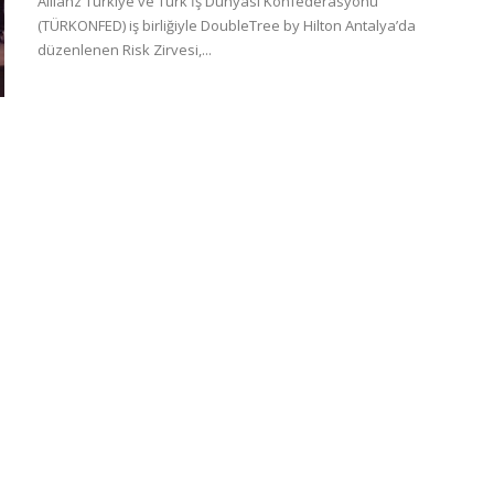
Allianz Türkiye ve Türk İş Dünyası Konfederasyonu
(TÜRKONFED) iş birliğiyle DoubleTree by Hilton Antalya’da
düzenlenen Risk Zirvesi,...