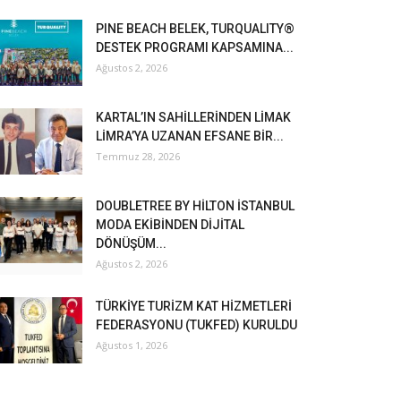
PINE BEACH BELEK, TURQUALITY®
DESTEK PROGRAMI KAPSAMINA...
Ağustos 2, 2026
KARTAL’IN SAHİLLERİNDEN LİMAK
LİMRA’YA UZANAN EFSANE BİR...
Temmuz 28, 2026
DOUBLETREE BY HİLTON İSTANBUL
MODA EKİBİNDEN DİJİTAL
DÖNÜŞÜM...
Ağustos 2, 2026
TÜRKİYE TURİZM KAT HİZMETLERİ
FEDERASYONU (TUKFED) KURULDU
Ağustos 1, 2026