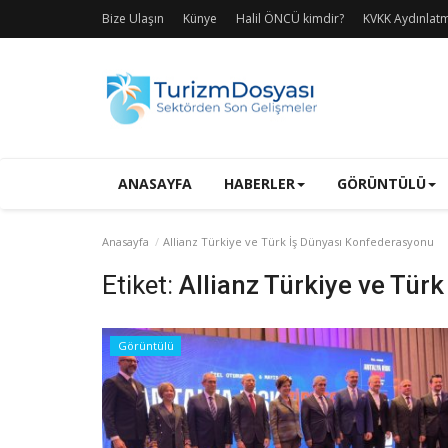
Bize Ulaşın
Künye
Halil ÖNCÜ kimdir?
KVKK Aydınlat
ANASAYFA
HABERLER
GÖRÜNTÜLÜ
Anasayfa
Allianz Türkiye ve Türk İş Dünyası Konfederasyonu
Etiket:
Allianz Türkiye ve Tür
Görüntülü