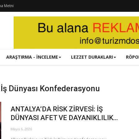
ma Metni
ARAŞTIRMA - İNCELEME
LEZZET DURAKLARI
RÖPO
k İş Dünyası Konfederasyonu
ANTALYA’DA RİSK ZİRVESİ: İŞ
DÜNYASI AFET VE DAYANIKLILIK...
Mayıs 6, 2026