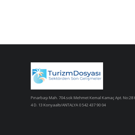
Pınarbaşı Mah. 704.sok Mehmet Kemal Kamaç Apt. No:28 
4 D. 13 Konyaaltı/ANTALYA 0 542 437 90 04