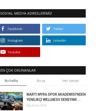
SOSYAL MEDYA ADRESLERİMİZ
Facebook
Twitter
Instagram
Linkedin
Youtube
EN ÇOK OKUNANLAR
Bu hafta
Bu ay
Her zaman
MARTI MYRA SPOR AKADEMİSİ’NDEN
YENİLİKÇİ WELLNESS DENEYİMİ:...
Ağustos 2, 2026